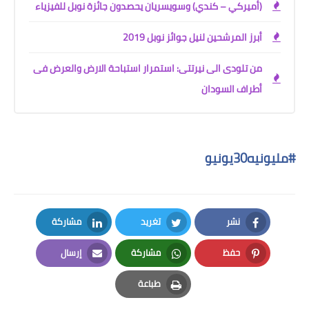
(أميركي – كندي) وسويسريان يحصدون جائزة نوبل للفيزياء
أبرز المرشحين لنيل جوائز نوبل 2019
من تلودى الى نيرتتى: استمرار استباحة الارض والعرض فى
أطراف السودان
#
مليونيه30يونيو
نشر
تغريد
مشاركة
LinkedIn
Twitter
Facebook
حفظ
مشاركة
إرسال
Email
Whatsapp
Pinterest
طباعة
Print