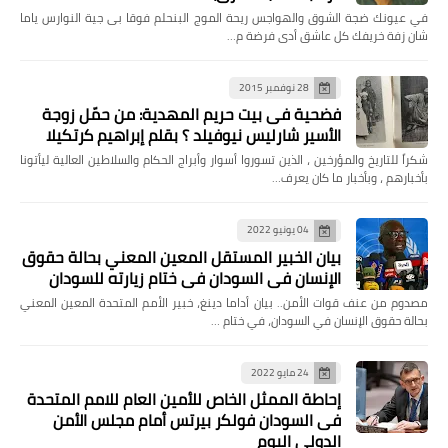
في عيونك ضجة الشوق والهواجس ريحة الموج البنحلم فوقا بى جية النوارس ياما
شان زفة خريفك كل عاشق أدى فرضة م…
28 نوفمبر 2015
فضحية فى بيت حريم المهدية: من حمّل زوجة
الأسير شارليس نيوفيلد ؟ بقلم إبراهيم كرتكيلا
شكراً للتاريخ والمؤرخين ، الذين تسوروا أسوار وأبراج الحكام والسلاطين العالية ليأتونا
بأخبارهم ، وبأخبار ما كان يعرف…
04 يونيو 2022
بيان الخبير المستقل المعين المعني بحالة حقوق
الإنسان في السودان في ختام زيارته للسودان
مصدوم من عنف قوات الأمن.. بيان أداما دينغ، خبير الأمم المتحدة المعين المعني
بحالة حقوق الإنسان في السودان، في ختام …
24 مايو 2022
إحاطة الممثل الخاص للأمين العام للامم المتحدة
فى السودان فولكر بيرتس أمام مجلس الأمن
الدولي اليوم