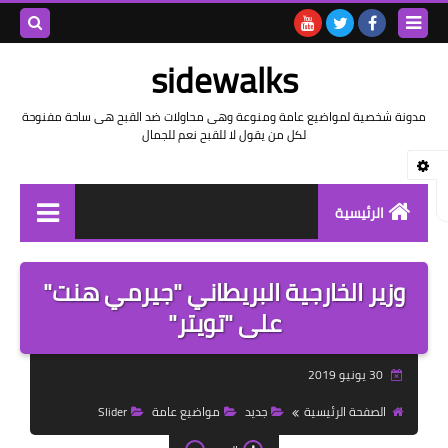
بحث هذه
sidewalks
المدونة
مدونة شخصية لمواضيع عامة ومنوعة وهى محاولات ضد القبح هى ساحة مفنوحة
لكل من يقول لا للقبح نعم للجمال
الإلكتروني
الرئيسية
توثيق وتاريخ
وزير الخارجية البريطاني "جيرمي هنت"
بيانات
على "تويتر"
تقارير
30 يونيو 2019
خواطر بالعامية
الصفحة الرئيسية
جديد
مواضيع عامة
Slider
خواطر بالفصحى