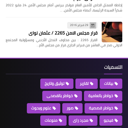
إحاطة الممثل الخاص للأمين العام فولكر بيرتس أمام مجلس الأمن 24 مايو 2022
شكراً السيدة الرئيسة، أعضاء مجلس الأمن، …
29 فبراير 2016
قرار مجلس الامن 2265 / عثمان نواى
القرار 2265 : بين مخاوف التدخل الأجنبي ومسؤولية المجتمع
الدولي صدر في العاشر من فبراير الجارى قرار من مجلس الأم…
التسميات
بيانات
تقارير
توثيق وتاريخ
خواطر بالعامية
خواطر بالفصحى
خواطر قصصية
صور
علوم وبحوث
فيديو
مجرد راى
منوعات