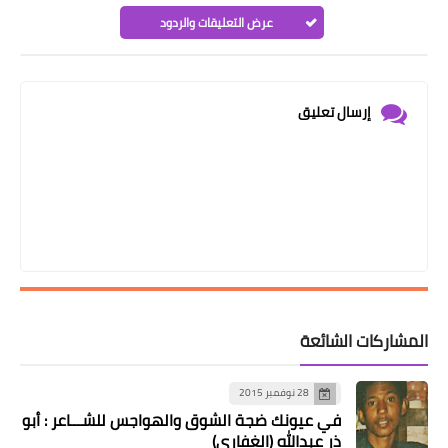
عرض التعليقات والردود
إرسال تعليق
المشاركات الشائعة
28 نوفمبر 2015
في عيونك ضجة الشوق والهواجس للشـــاعر : أبو
ذر عبدالله (الغفاري)