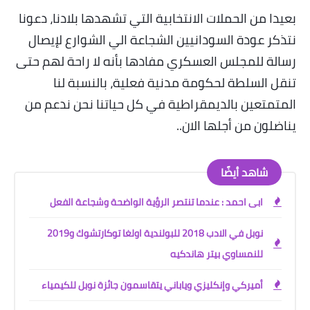
بعيدا من الحملات الانتخابية التي تشهدها بلادنا، دعونا
نتذكر عودة السودانيين الشجاعة الي الشوارع لإيصال
رسالة للمجلس العسكري مفادها بأنه لا راحة لهم حتى
تنقل السلطة لحكومة مدنية فعلية، بالنسبة لنا
المتمتعين بالديمقراطية في كل حياتنا نحن ندعم من
يناضلون من أجلها الان
..
شاهد أيضًا
ابى احمد : عندما تنتصر الرؤية الواضحة وشجاعة الفعل
نوبل في الادب 2018 للبولندية اولغا توكارتشوك و2019
للنمساوي بيتر هاندكيه
أميركي وإنكليزي وياباني يتقاسمون جائزة نوبل للكيمياء