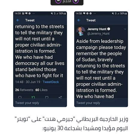
الحجم
خواطر قصصية
صور
علوم وبحوث
فيديو
مجرد راى
منوعات
مواضيع عامة
وزير الخارجية البريطاني "جيرمي هنت" على "تويتر"
اليوم مؤيدا ومشيدا بشجاعة 30 يونيو
: