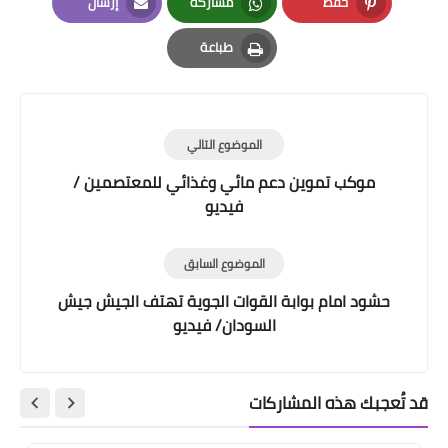
حفظ
مشاركة
إرسال
Email
Whatsapp
Pinterest
طباعة
Print
الموضوع التالي
موكب تموين دعم مائي وغذائي للمعتصمين /
فيديو
الموضوع السابق
حشود امام بوابة القوات الجوية تهتف الجيش جيش
السودان/ فيديو
قد تُعجبك هذه المشاركات