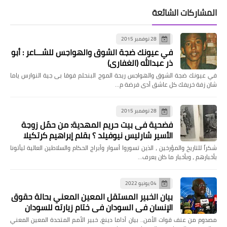
المشاركات الشائعة
28 نوفمبر 2015
في عيونك ضجة الشوق والهواجس للشـــاعر : أبو
ذر عبدالله (الغفاري)
في عيونك ضجة الشوق والهواجس ريحة الموج البنحلم فوقا بى جية النوارس ياما
شان زفة خريفك كل عاشق أدى فرضة م…
28 نوفمبر 2015
فضحية فى بيت حريم المهدية: من حمّل زوجة
الأسير شارليس نيوفيلد ؟ بقلم إبراهيم كرتكيلا
شكراً للتاريخ والمؤرخين ، الذين تسوروا أسوار وأبراج الحكام والسلاطين العالية ليأتونا
بأخبارهم ، وبأخبار ما كان يعرف…
04 يونيو 2022
بيان الخبير المستقل المعين المعني بحالة حقوق
الإنسان في السودان في ختام زيارته للسودان
مصدوم من عنف قوات الأمن.. بيان أداما دينغ، خبير الأمم المتحدة المعين المعني