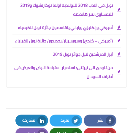
نوبل في الادب 2018 للبولندية اولغا توكارتشوك و2019
للنمساوي بيتر هاندكيه
أميركي وإنكليزي وياباني يتقاسمون جائزة نوبل للكيمياء
(أميركي – كندي) وسويسريان يحصدون جائزة نوبل للفيزياء
أبرز المرشحين لنيل جوائز نوبل 2019
من تلودى الى نيرتتى: استمرار استباحة الارض والعرض فى
أطراف السودان
نشر
تغريد
مشاركة
LinkedIn
Twitter
Facebook