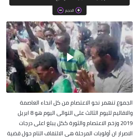
خواطر قصصية
الحجم
صور
علوم وبحوث
فيديو
مجرد راى
منوعات
مواضيع عامة
الجموع تنهمر نحو الاعتصام من كل انحاء العاصمة
والاقاليم لليوم الثالث على التوالى اليوم هو 8 ابريل
2019 وزخم الاعتصام والثورة ككل يبلغ اعلى درجات
الاصرار ان أولويات المرحلة هى الالتفاف التام حول قضية