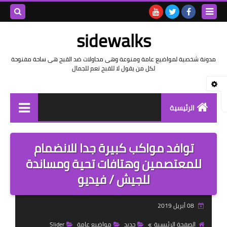
بحث هذه
sidewalks
المدونة
مدونة شخصية لمواضيع عامة ومنوعة وهى محاولات ضد القبح هى ساحة مفنوحة
لكل من يقول لا للقبح نعم للجمال
الإلكتروني
الرئيسية
توثيق وتاريخ
توافد مواكب كبيرة جدا للانضمام
بيانات
للمعتصمين وهتافات تحية ومساندة
للجيش / فيديو
تقارير
خواطر بالعامية
08 أبريل 2019
خواطر بالفصحى
الصفحة الرئيسية
جديد
مواضيع عامة
Slider