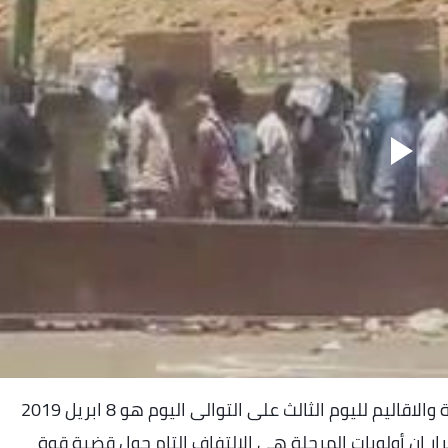
الجموع تنهمر نحو الاعتصام من كل انحاء العاصمة والاقاليم لليوم الثالث على التوالى اليوم هو 8 ابريل 2019
ار ان أولويات المرحلة هى الالتفاف التام حول قضية قوة