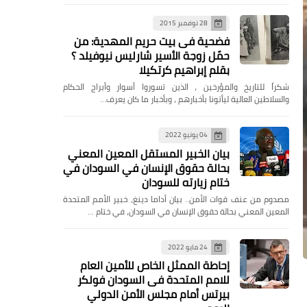
28 نوفمبر 2015
فضحية فى بيت حريم المهدية: من
حمّل زوجة الأسير شارليس نيوفيلد ؟
بقلم إبراهيم كرتكيلا
شكراً للتاريخ والمؤرخين ، الذين تسوروا أسوار وأبراج الحكام
والسلاطين العالية ليأتونا بأخبارهم ، وبأخبار ما كان يعرف…
04 يونيو 2022
بيان الخبير المستقل المعين المعني
بحالة حقوق الإنسان في السودان في
ختام زيارته للسودان
مصدوم من عنف قوات الأمن.. بيان أداما دينغ، خبير الأمم المتحدة
المعين المعني بحالة حقوق الإنسان في السودان، في ختام …
24 مايو 2022
إحاطة الممثل الخاص للأمين العام
للامم المتحدة فى السودان فولكر
بيرتس أمام مجلس الأمن الدولي