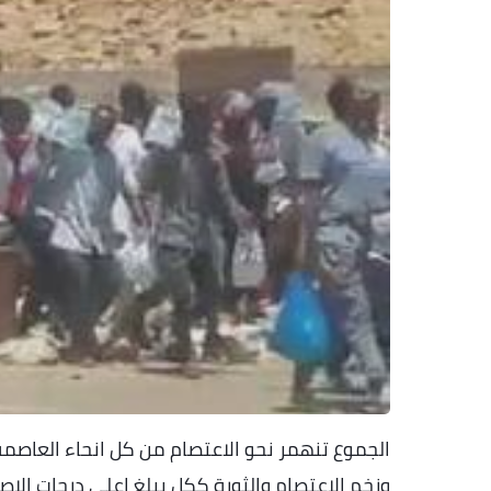
وزخم الاعتصام والثورة ككل يبلغ اعلى درجات الاصر