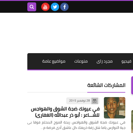
بحث هذه
المدونة
الإلكترونية
فيديو
مجرد راى
منوعات
مواضيع عامة
المشاركات الشائعة
28 نوفمبر 2015
في عيونك ضجة الشوق والهواجس
للشـــاعر : أبو ذر عبدالله (الغفاري)
في عيونك ضجة الشوق والهواجس ريحة الموج البنحلم فوقا بى
جية النوارس ياما شان زفة خريفك كل عاشق أدى فرضة م…