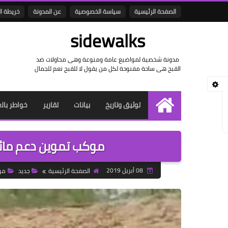
الصفحة الرئيسية
سياسة الخصوصية
عن المدونة
خريطة ا
sidewalks
مدونة شخصية لمواضيع عامة ومنوعة وهى محاولات ضد
القبح هى ساحة مفنوحة لكل من يقول لا للقبح نعم للجمال
توثيق وتاريخ
بيانات
تقارير
خواطر بال
الرئيسية
موكب تموين دعم مائ
08 أبريل 2019
الصفحة الرئيسية
جديد
مو