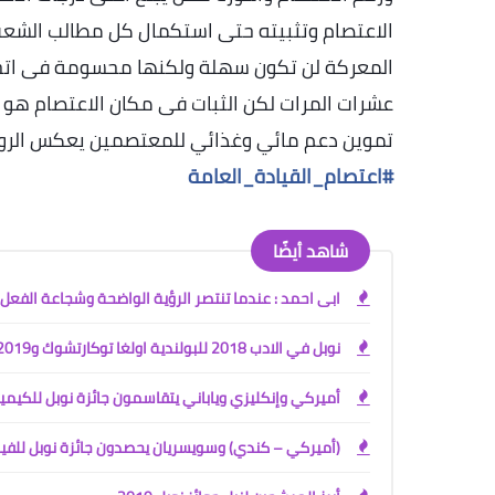
الاعتصام وتثبيته حتى استكمال كل مطالب الشعب
المعركة لن تكون سهلة ولكنها محسومة فى اتجا
عشرات المرات لكن الثبات فى مكان الاعتصام هو 
تموين دعم مائي وغذائي للمعتصمين يعكس الروح 
#اعتصام_القيادة_العامة
شاهد أيضًا
ابى احمد : عندما تنتصر الرؤية الواضحة وشجاعة الفعل
نوبل في الادب 2018 للبولندية اولغا توكارتشوك و2019 للنمساوي بيتر هاندكيه
أميركي وإنكليزي وياباني يتقاسمون جائزة نوبل للكيمي
(أميركي – كندي) وسويسريان يحصدون جائزة نوبل للفيز