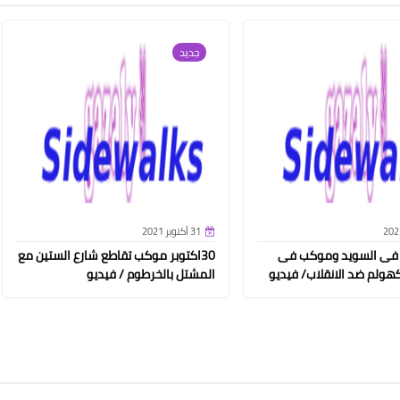
جديد
31 أكتوبر 2021
 فى السويد وموكب فى
30اكتوبر موكب تقاطع شارع الستين مع
هولم ضد الانقلاب/ فيديو
المشتل بالخرطوم / فيديو