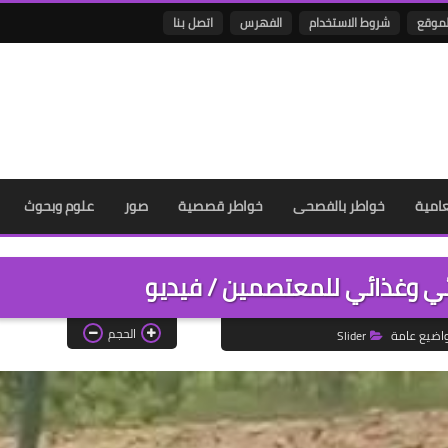
لموقع
شروط الاستخدام
الفهرس
اتصل بنا
عامية
خواطر بالفصحى
خواطر قصصية
صور
علوم وبحوث
ي وغذائي للمعتصمين / فيديو
الحجم
اضيع عامة
Slider