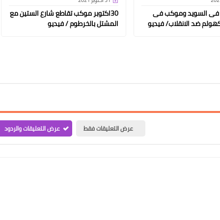
31 أكتوبر 2021
 فى السويد وموكب فى
30اكتوبر موكب تقاطع شارع الستين مع
هولم ضد الانقلاب/ فيديو
المشتل بالخرطوم / فيديو
عرض التعليقات فقط
عرض التعليقات والردود