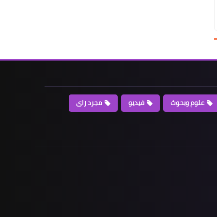
علوم وبحوث
فيديو
مجرد راى