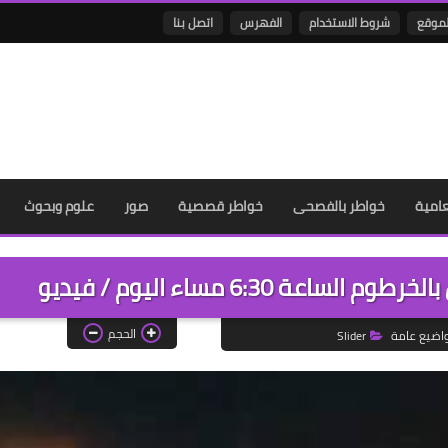
لموقع
شروط الاستخدام
الفهرس
اتصل بنا
عامية
خواطر بالفصحى
خواطر قصصية
صور
علوم وبحوث
ة 6:30 مساء اليوم / فيديو
الحجم
اضيع عامة
Slider