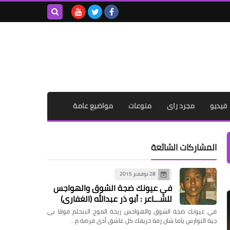
بحث هذه
المدونة
الإلكترونية
فيديو
مجرد راى
منوعات
مواضيع عامة
المشاركات الشائعة
28 نوفمبر 2015
في عيونك ضجة الشوق والهواجس
للشـــاعر : أبو ذر عبدالله (الغفاري)
في عيونك ضجة الشوق والهواجس ريحة الموج البنحلم فوقا بى
جية النوارس ياما شان زفة خريفك كل عاشق أدى فرضة م…