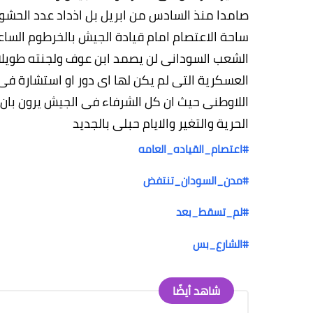
صامدا منذ السادس من ابريل بل اذداد عدد الحشود
الشعب السودانى لن يصمد ابن عوف ولجنته طويل
العسكرية التى لم يكن لها اى دور او استشارة ف
اللاوطنى حيث ان كل الشرفاء فى الجيش يرون بان
الحرية والتغير والايام حبلى بالجديد
#
اعتصام_القياده_العامه
#
مدن_السودان_تنتفض
#
لم_تسقط_بعد
#
الشارع_بس
شاهد أيضًا