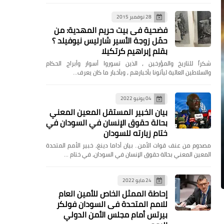
28 نوفمبر 2015
فضحية فى بيت حريم المهدية: من
حمّل زوجة الأسير شارليس نيوفيلد ؟
بقلم إبراهيم كرتكيلا
شكراً للتاريخ والمؤرخين ، الذين تسوروا أسوار وأبراج الحكام
والسلاطين العالية ليأتونا بأخبارهم ، وبأخبار ما كان يعرف…
04 يونيو 2022
بيان الخبير المستقل المعين المعني
بحالة حقوق الإنسان في السودان في
ختام زيارته للسودان
مصدوم من عنف قوات الأمن.. بيان أداما دينغ، خبير الأمم المتحدة
المعين المعني بحالة حقوق الإنسان في السودان، في ختام …
24 مايو 2022
إحاطة الممثل الخاص للأمين العام
للامم المتحدة فى السودان فولكر
بيرتس أمام مجلس الأمن الدولي