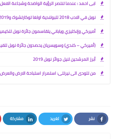
ابى احمد : عندما تنتصر الرؤية الواضحة وشجاعة الفعل
نوبل في الادب 2018 للبولندية اولغا توكارتشوك و2019 للنمساوي بيتر هاندكيه
أميركي وإنكليزي وياباني يتقاسمون جائزة نوبل للكيمي
(أميركي – كندي) وسويسريان يحصدون جائزة نوبل للفيز
أبرز المرشحين لنيل جوائز نوبل 2019
من تلودى الى نيرتتى: استمرار استباحة الارض والعر
نشر
تغريد
مشاركة
LinkedIn
Twitter
Facebook