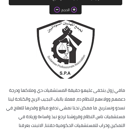
خواطر قصصية
الحجم
صور
علوم وبحوث
فيديو
مجرد راى
منوعات
مواضيع عامة
مافي زول بتخفى عليهو حقيقة المستشفيات دي وملاكها ودرجة
دعمهم وولاءهم للنظام ده، فعملا بالباب البجيب الريح والكتاحة لينا
نسدو ونستريح. ما ممكن نحنا نمشي ندفع مبالغ وقدرها للعلاج في
مستشفيات ناس النظام وقروشنا ترجع نبذ واساءة وزيادة في
التمكين وخراب للمستشفيات الحكومية حقتنا، الاتبنت بعرقنا