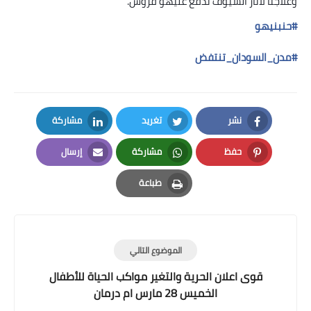
وعلاجنا لاثار السيوف ندفع عليهو قروش
.
#
حنبنيهو
#
مدن_السودان_تنتفض
نشر
تغريد
مشاركة
LinkedIn
Twitter
Facebook
حفظ
مشاركة
إرسال
Email
Whatsapp
Pinterest
طباعة
Print
الموضوع التالي
قوى اعلان الحرية والتغير مواكب الحياة للأطفال
الخميس 28 مارس ام درمان