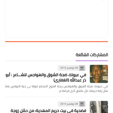
المشاركات الشائعة
28 نوفمبر 2015
في عيونك ضجة الشوق والهواجس للشـــاعر : أبو
ذر عبدالله (الغفاري)
في عيونك ضجة الشوق والهواجس ريحة الموج البنحلم فوقا بى جية النوارس ياما
شان زفة خريفك كل عاشق أدى فرضة م…
28 نوفمبر 2015
فضحية فى بيت حريم المهدية: من حمّل زوجة