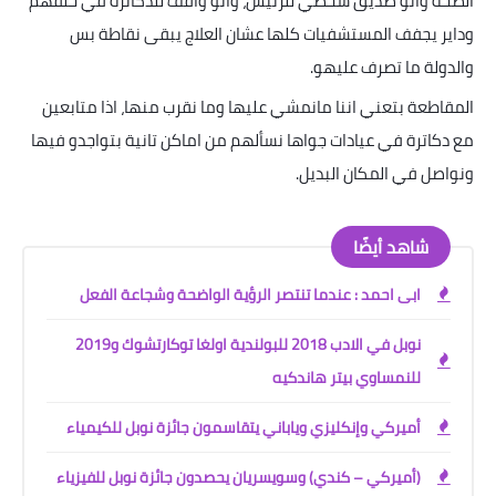
الصحة وانو صديق شخصي للرئيس، وانو واقف للدكاترة في حلقهم
وداير يجفف المستشفيات كلها عشان العلاج يبقى نقاطة بس
والدولة ما تصرف عليهو
.
المقاطعة بتعني اننا مانمشي عليها وما نقرب منها، اذا متابعين
مع دكاترة في عيادات جواها نسألهم من اماكن تانية بتواجدو فيها
ونواصل في المكان البديل
.
شاهد أيضًا
ابى احمد : عندما تنتصر الرؤية الواضحة وشجاعة الفعل
نوبل في الادب 2018 للبولندية اولغا توكارتشوك و2019
للنمساوي بيتر هاندكيه
أميركي وإنكليزي وياباني يتقاسمون جائزة نوبل للكيمياء
(أميركي – كندي) وسويسريان يحصدون جائزة نوبل للفيزياء