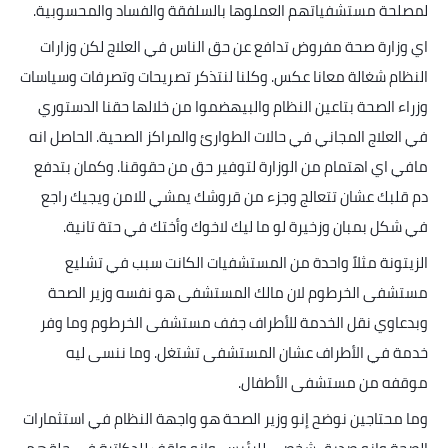
لمصلحة مستشفياتهم العملوها بالسلفقة والفساد والمحسوبية
.
اي وزارة صحة مفروض تدافع عن حق الناس في العلاج لكن وزارات
النظام شغالة معانا عكس. وكل
نا لنتذكر تصريحات وتصرفات وسياسات
وزراء الصحة بتاعين النظام والبيهضموا من خلالها حقنا الدستوري
في العلاج المجاني في حالات الطوارئ والمراكز الصحية. الحاصل انه
مافي اي اهتمام من الوزارة لتوفير حق من حقوقنا. وكمان بتدفع
دم قلبك عشان تتعالج وجزء من قروشك يمشي للامن ويجيك راجع
في شكل بمبان وزخيرة لو ما ليك لاخوك وأختك في حتة تانية
.
الزيتونة مثلاً واحدة من المستشفيات الكانت سبب في تشليع
مستشفى الخرطوم لان مالك المستشفى هو نفسه وزير الصحة
وبدعاوي نقل الخدمة للأطراف جفف مستشفى الخرطوم وما وفر
خدمة في الأطراف عشان المستشفى تشتغل. وما ننسى ليه
موقفه من مستشفى الأطفال
.
وما محتاجين نوضح إنو وزير الصحة هو واجهة النظام في استثمارات