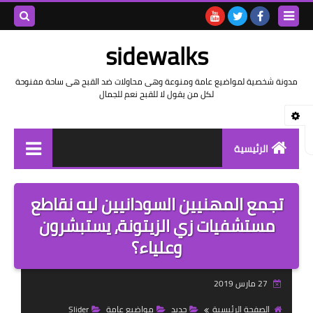
بحث هذه
sidewalks
المدونة
مدونة شخصية لمواضيع عامة ومنوعة وهى محاولات ضد القبح هى ساحة مفنوحة
لكل من يقول لا للقبح نعم للجمال
الإلكتروني
الرئيسية
توثيق وتاريخ
تجمع المهنيين السودانيين ليه نقاطع
بيانات
مستشفيات زي الزيتونة، يستبشرون
وعلياء؟
تقارير
خواطر بالعامية
27 مارس 2019
خواطر بالفصحى
الصفحة الرئيسية
جديد
مواضيع عامة
Slider