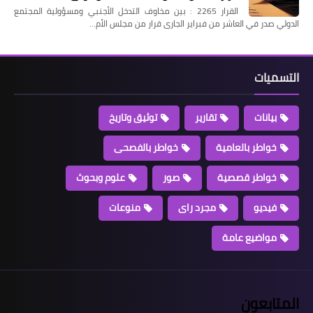
القرار 2265 : بين مخاوف التدخل الأجنبي ومسؤولية المجتمع
الدولي صدر في العاشر من فبراير الجارى قرار من مجلس الأم…
التسميات
بيانات
تقارير
توثيق وتاريخ
خواطر بالعامية
خواطر بالفصحى
خواطر قصصية
صور
علوم وبحوث
فيديو
مجرد راى
منوعات
مواضيع عامة
المتابعون