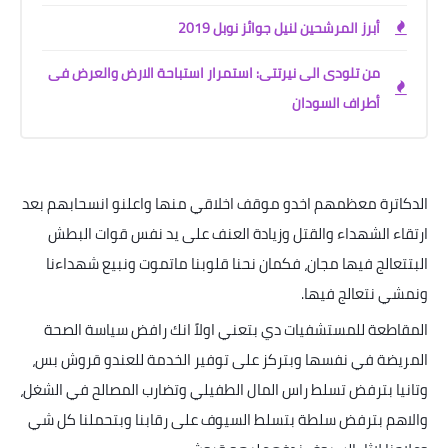
أبرز المرشحين لنيل جوائز نوبل 2019
من تلودى الى نيرتتى: استمرار استباحة الارض والعرض فى
أطراف السودان
الدكاترة معظمهم اخدو موقف اخلاقي منها واعلنو انسحابهم بعد
ارتقاء الشهداء والقتل وزيادة العنف على يد نفس قوات البطش
البتتعالج فيها مجان، فكمان نحنا قلوبنا ماتموت ونبيع شهداءنا
ونمشي نتعالج فيها
.
المقاطعة للمستشفيات دي بتعني اولاً انك رافض سياسة الصحة
المريضة في نفسها وبتركز على توفير الخدمة للعندو قروش بس،
وتانيا بترفض تسلط راس المال الطفيلي وتضارب المصالح في الشغل،
والاهم بترفض سلطة بتسلط السيوف على رقابنا وبتحملنا كل شي