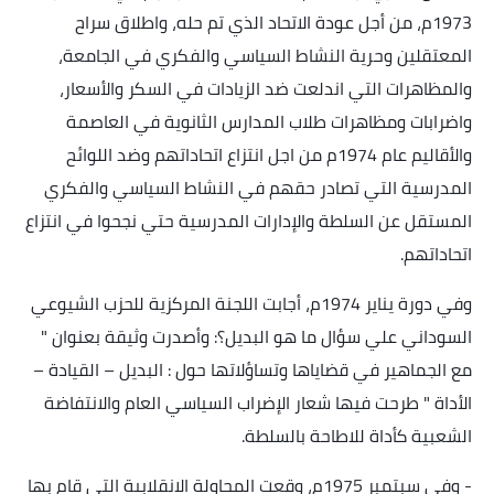
1973م، من أجل عودة الاتحاد الذي تم حله، واطلاق سراح
المعتقلين وحرية النشاط السياسي والفكري في الجامعة،
والمظاهرات التي اندلعت ضد الزيادات في السكر والأسعار،
واضرابات ومظاهرات طلاب المدارس الثانوية في العاصمة
والأقاليم عام 1974م من اجل انتزاع اتحاداتهم وضد اللوائح
المدرسية التي تصادر حقهم في النشاط السياسي والفكري
المستقل عن السلطة والإدارات المدرسية حتي نجحوا في انتزاع
اتحاداتهم
.
وفي دورة يناير 1974م، أجابت اللجنة المركزية للحزب الشيوعي
السوداني علي سؤال ما هو البديل؟: وأصدرت وثيقة بعنوان "
مع الجماهير في قضاياها وتساؤلاتها حول : البديل – القيادة –
الأداة " طرحت فيها شعار الإضراب السياسي العام والانتفاضة
الشعبية كأداة للاطاحة بالسلطة
.
-
وفي سبتمبر 1975م، وقعت المحاولة الانقلابية التي قام بها