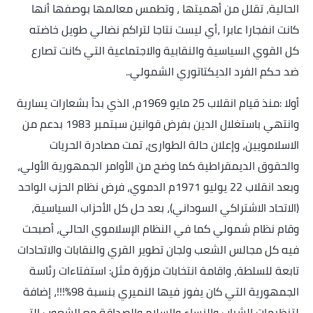
الحالية، تقلل من أهميتها ، وتطمس معالمها بوصفها أنها
كانت انفجارا عابرا ،أي ليست نتاجا لتراكم نضالي طويل خاضته
كل القوي السياسية والنقابية والاجتماعية التي كانت تصارع
ضد حكم الفرد الديكتاتوري الشمولي
..
أولا :منذ قيام انقلاب 25 مايو 1969م، الذي بدأ بشعارات يسارية
وانتهي باستغلال الدين بفرض قوانين سبتمبر 1983 بدعم من
الاسلامويين، وإعلان حالة الطوارئ، تمت مصادرة الحريات
والحقوق الديمقراطية كما وضح من الأوامر الجمهورية الأولي،
وبعد انقلاب 22 يوليو 1971م الدموي، فرض نظام الحزب الواحد
(الاتحاد الاشتراكي السوداني)، بعد حل كل الأحزاب السياسية،
وقام نظام شمولي كما في النظام الإسلاموي الحالي، أصبحت
فيه كل مجالس الشعب ولجان تطوير القري والنقابات والاتحادات
تابعة للسلطة، واقامة انتخابات مزوّرة مثل: استفتاءات رئاسة
الجمهورية التي كان يفوز فيها النميري بنسبة 98%!!!، إضافة
لتنظيمات الشباب والنساء والسلام والصداقة مع الشعوب التي