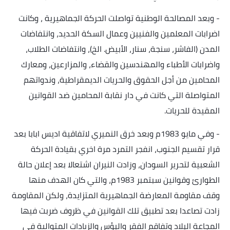
-
وبعد المصالحة الوطنية تواصلت الحركة الجماهيرية ، وكانت
اضرابات المعلمين والفنيين وعمال السكة الحديد، وانتفاضات
المدن (الفاشر، سنجة، سنار، الأبيض. الخ)، وانتفاضات الطلاب،
واضرابات الأطباء والمهندسين والقضاء، والمزارعين، ومعارك
المحامين من أجل الحقوق والحريات الديمقراطية، وندواتهم
المتواصلة التي كانت في دار نقابة المحامين ضد القوانين
المقيدة للحريات
.
-
وفي مايو 1983م وبعد خرق النميري لاتفاقية اديس ابابا بعد
قرار تقسيم الجنوب، انفجر التمرد مرة اخري بقيادة الحركة
الشعبية لتحرير السودان، وزادت النيران اشتعالا بعد إعلان حالة
الطوارئ وقوانين سبتمبر 1983م، والتي كان الهدف منها
وقف مقاومة المعارضة الجماهيرية المتزايدة، ولكن المقاومة
زادت تصاعدا بعد تطبيق تلك القوانين في ظروف ضربت فيها
المجاعة البلاد وتفاقم الفقر والبؤس والزيادات المتوالية في