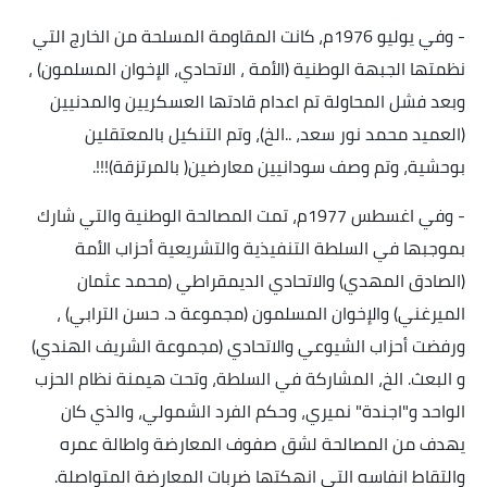
-
وفي يوليو 1976م، كانت المقاومة المسلحة من الخارج التي
نظمتها الجبهة الوطنية (الأمة ، الاتحادي، الإخوان المسلمون) ،
وبعد فشل المحاولة تم اعدام قادتها العسكريين والمدنيين
(العميد محمد نور سعد، ..الخ)، وتم التنكيل بالمعتقلين
بوحشية، وتم وصف سودانيين معارضين( بالمرتزقة
)!!!.
-
وفي اغسطس 1977م، تمت المصالحة الوطنية والتي شارك
بموجبها في السلطة التنفيذية والتشريعية أحزاب الأمة
(الصادق المهدي) والاتحادي الديمقراطي (محمد عثمان
الميرغني) والإخوان المسلمون (مجموعة د. حسن الترابي) ،
ورفضت أحزاب الشيوعي والاتحادي (مجموعة الشريف الهندي)
و البعث. الخ، المشاركة في السلطة، وتحت هيمنة نظام الحزب
الواحد و"اجندة" نميري، وحكم الفرد الشمولي، والذي كان
يهدف من المصالحة لشق صفوف المعارضة واطالة عمره
والتقاط انفاسه التي انهكتها ضربات المعارضة المتواصلة
.