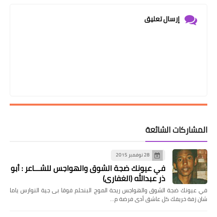
إرسال تعليق
المشاركات الشائعة
28 نوفمبر 2015
في عيونك ضجة الشوق والهواجس للشـــاعر : أبو
ذر عبدالله (الغفاري)
في عيونك ضجة الشوق والهواجس ريحة الموج البنحلم فوقا بى جية النوارس ياما
شان زفة خريفك كل عاشق أدى فرضة م…