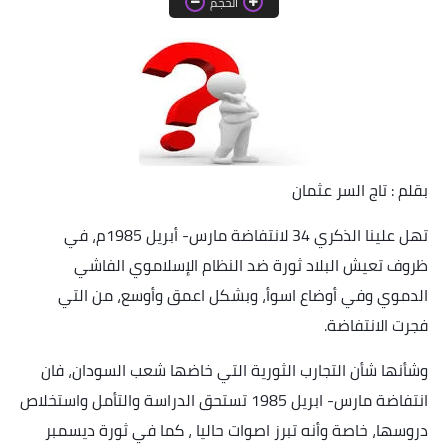
الحجم
خواطر قصصية
صور
علوم وبحوث
فيديو
بقلم : تاج السر عثمان
مجرد راى
تهل علينا الذكري 34 لانتفاضة مارس- أبريل 1985م، في
منوعات
ظروف تعيش البلاد ثورة ضد النظام الإسلاموي الفاشي
مواضيع عامة
الدموي وفي أوضاع اسوأ، وبشكل اعمق وأوسع، من التي
فجرت الانتفاضة
.
وشأنها شأن التجارب الثورية التي خاضها شعب السودان، فان
انتفاضة مارس- ابريل 1985 تستحق الدراسة والتأمل واستخلاص
دروسها، خاصة وأنه تبرز اصوات حاليا ، كما في ثورة ديسمبر