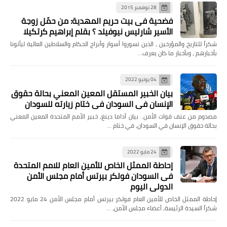
28 نوفمبر 2015
فضحية فى بيت حريم المهدية: من حمّل زوجة
الأسير شارليس نيوفيلد ؟ بقلم إبراهيم كرتكيلا
شكراً للتاريخ والمؤرخين ، الذين تسوروا أسوار وأبراج الحكام والسلاطين العالية ليأتونا
بأخبارهم ، وبأخبار ما كان يعرف…
04 يونيو 2022
بيان الخبير المستقل المعين المعني بحالة حقوق
الإنسان في السودان في ختام زيارته للسودان
مصدوم من عنف قوات الأمن.. بيان أداما دينغ، خبير الأمم المتحدة المعين المعني
بحالة حقوق الإنسان في السودان، في ختام …
24 مايو 2022
إحاطة الممثل الخاص للأمين العام للامم المتحدة
فى السودان فولكر بيرتس أمام مجلس الأمن
الدولي اليوم
إحاطة الممثل الخاص للأمين العام فولكر بيرتس أمام مجلس الأمن 24 مايو 2022
شكراً السيدة الرئيسة، أعضاء مجلس الأمن، …