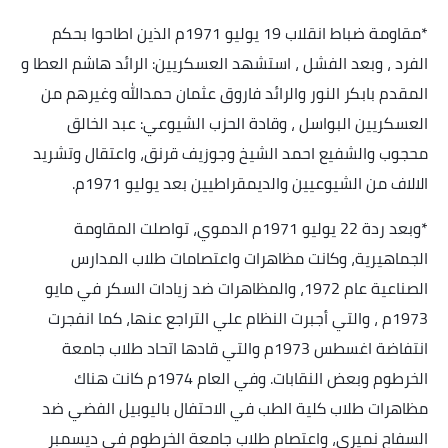
*
مقاومة ضباط انقلاب 19 يوليو 1971م الذين اطاحوا بحكم
الفرد ، وبعد الفشل ، استشهد العسكريين: الرائد هاشم العطا و
المقدم بابكر النور والرائد فاروق عثمان حمدالله وغيرهم من
العسكريين البواسل ، وقادة الحزب الشيوعي: عبد الخالق
محجوب والشفيع احمد الشيخ وجوزيف قرنق، واعتقال وتشريد
الالاف من الشيوعيين والديمقراطيين بعد يوليو 1971م
.
*
وبعد ردة 22 يوليو 1971م الدموي، تواصلت المقاومة
الجماهيرية، وكانت مظاهرات واعتصامات طلاب المدارس
الصناعية عام 1972، والمظاهرات ضد زيادات السكر في مايو
1973م ، والتي أجبرت النظام علي التراجع عنها، كما انفجرت
انتفاضة اغسطس 1973م والتي قادها اتحاد طلاب جامعة
الخرطوم وبعض النقابات. وفي العام 1974م كانت هناك
مظاهرات طلاب كلية الطب في الاحتفال باليوبيل الفضي ضد
السفاح نميري، واعتصام طلاب جامعة الخرطوم في ديسمبر