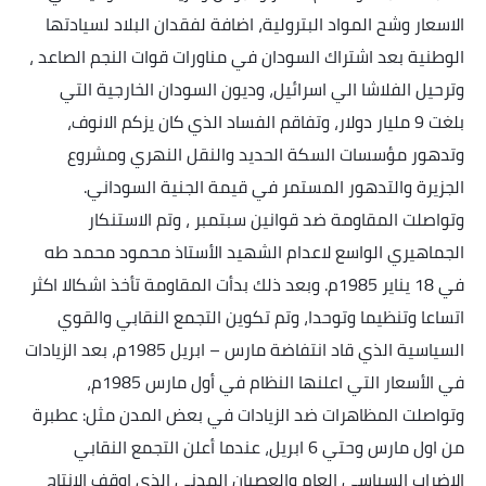
الاسعار وشح المواد البترولية، اضافة لفقدان البلاد لسيادتها
الوطنية بعد اشتراك السودان في مناورات قوات النجم الصاعد ،
وترحيل الفلاشا الي اسرائيل، وديون السودان الخارجية التي
بلغت 9 مليار دولار، وتفاقم الفساد الذي كان يزكم الانوف،
وتدهور مؤسسات السكة الحديد والنقل النهري ومشروع
الجزيرة والتدهور المستمر في قيمة الجنية السوداني.
وتواصلت المقاومة ضد قوانين سبتمبر ، وتم الاستنكار
الجماهيري الواسع لاعدام الشهيد الأستاذ محمود محمد طه
في 18 يناير 1985م. وبعد ذلك بدأت المقاومة تأخذ اشكالا اكثر
اتساعا وتنظيما وتوحدا، وتم تكوين التجمع النقابي والقوي
السياسية الذي قاد انتفاضة مارس – ابريل 1985م، بعد الزيادات
في الأسعار التي اعلنها النظام في أول مارس 1985م،
وتواصلت المظاهرات ضد الزيادات في بعض المدن مثل: عطبرة
من اول مارس وحتي 6 ابريل، عندما أعلن التجمع النقابي
الاضراب السياسي العام والعصيان المدني الذي اوقف الانتاج