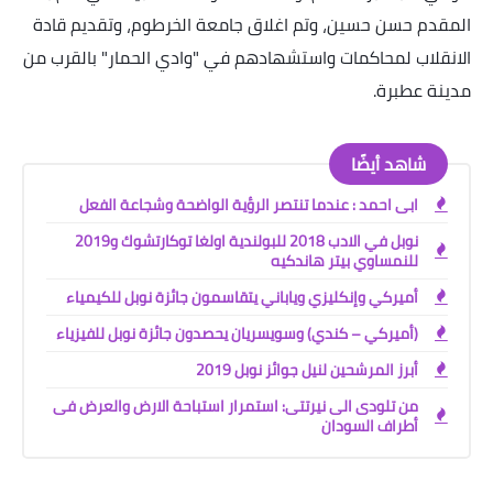
المقدم حسن حسين، وتم اغلاق جامعة الخرطوم، وتقديم قادة
الانقلاب لمحاكمات واستشهادهم في "وادي الحمار" بالقرب من
مدينة عطبرة
.
شاهد أيضًا
ابى احمد : عندما تنتصر الرؤية الواضحة وشجاعة الفعل
نوبل في الادب 2018 للبولندية اولغا توكارتشوك و2019
للنمساوي بيتر هاندكيه
أميركي وإنكليزي وياباني يتقاسمون جائزة نوبل للكيمياء
(أميركي – كندي) وسويسريان يحصدون جائزة نوبل للفيزياء
أبرز المرشحين لنيل جوائز نوبل 2019
من تلودى الى نيرتتى: استمرار استباحة الارض والعرض فى
أطراف السودان