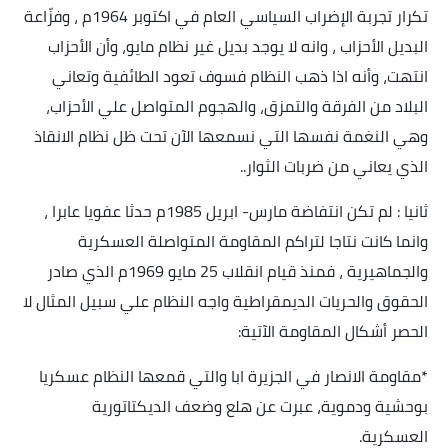
تكرار تجربة الإضراب السياسي العام في اكتوبر 1964م ، وفزّاعة
البديل الأحزاب ، وانه لا يوجد بديل غير نظام مايو، وأن الأحزاب
انتهت، وأنه اذا ذهب النظام فسوف تعود الطائفية وتعاني
البلاد من الفرقة والتمزق، والهجوم المتواصل علي الأحزاب،
وهي النغمة نفسها التي نسمعها الآن تحت ظل نظام الانقاذ
الذي يعاني من ضربات الثوار
..
ثانيا : لم تكن انتفاضة مارس- ابريل 1985م حدثا عفويا عابرا ،
وانما كانت نتاجا لتراكم المقاومة المتواصلة العسكرية
والجماهيرية ، فمنذ قيام انقلاب 25 مايو 1969م الذي صادر
الحقوق والحريات الديمقراطية واجه النظام علي سبيل المثال لا
الحصر أشكال المقاومة الآتية
:
*
مقاومة الانصار في الجزيرة ابا والتي قمعها النظام عسكريا
بوحشية ودموية، عبرت عن هلع وضعف الديكتاتورية
العسكرية
.