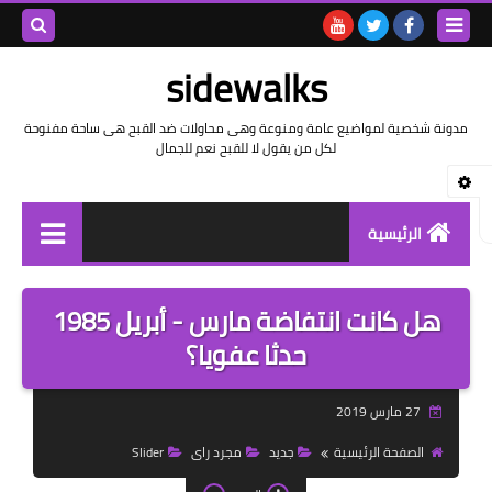
بحث هذه
sidewalks
المدونة
مدونة شخصية لمواضيع عامة ومنوعة وهى محاولات ضد القبح هى ساحة مفنوحة
لكل من يقول لا للقبح نعم للجمال
الإلكتروني
الرئيسية
توثيق وتاريخ
هل كانت انتفاضة مارس - أبريل 1985
بيانات
حدثا عفويا؟
تقارير
27 مارس 2019
خواطر بالعامية
الصفحة الرئيسية
جديد
مجرد راى
Slider
خواطر بالفصحى