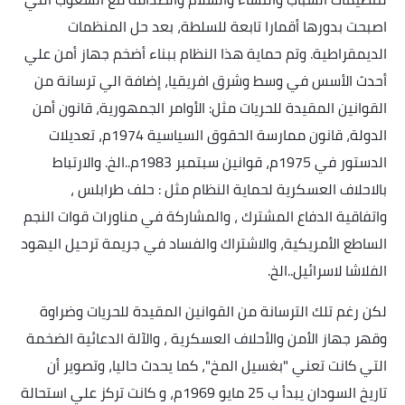
اصبحت بدورها أقمارا تابعة للسلطة، بعد حل المنظمات
الديمقراطية. وتم حماية هذا النظام ببناء أضخم جهاز أمن علي
أحدث الأسس في وسط وشرق افريقيا، إضافة الي ترسانة من
القوانين المقيدة للحريات مثل: الأوامر الجمهورية، قانون أمن
الدولة، قانون ممارسة الحقوق السياسية 1974م، تعديلات
الدستور في 1975م، قوانين سبتمبر 1983م..الخ. والارتباط
بالاحلاف العسكرية لحماية النظام مثل : حلف طرابلس ،
واتفاقية الدفاع المشترك ، والمشاركة في مناورات قوات النجم
الساطع الأمريكية، والاشتراك والفساد في جريمة ترحيل اليهود
الفلاشا لاسرائيل..الخ
.
لكن رغم تلك الترسانة من القوانين المقيدة للحريات وضراوة
وقهر جهاز الأمن والأحلاف العسكرية ، والآلة الدعائية الضخمة
التي كانت تعني "بغسيل المخ"، كما يحدث حاليا، وتصوير أن
تاريخ السودان يبدأ ب 25 مايو 1969م، و كانت تركز علي استحالة