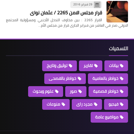
29 فبراير 2016
قرار مجلس الامن 2265 / عثمان نواى
القرار 2265 : بين مخاوف التدخل الأجنبي ومسؤولية المجتمع
الدولي صدر في العاشر من فبراير الجارى قرار من مجلس الأم…
التسميات
بيانات
تقارير
توثيق وتاريخ
خواطر بالعامية
خواطر بالفصحى
خواطر قصصية
صور
علوم وبحوث
فيديو
مجرد راى
منوعات
مواضيع عامة