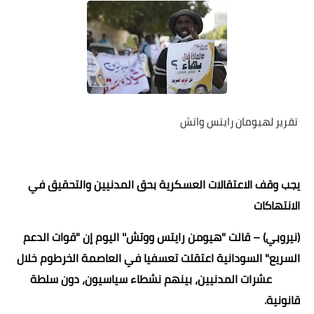
خواطر قصصية
صور
علوم وبحوث
فيديو
تقرير لهيومان رايتس واتش
مجرد راى
منوعات
يجب وقف الاعتقالات العسكرية بحق المدنيين والتحقيق في
مواضيع عامة
الانتهاكات
(
نيروبي) – قالت "هيومن رايتس ووتش'' اليوم إن "قوات الدعم
السريع" السودانية اعتقلت تعسفيا في العاصمة الخرطوم خلال
2020 عشرات المدنيين، بينهم نشطاء سياسيون، دون سلطة
قانونية
.