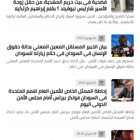
فضحية فى بيت حريم المهدية: من حمّل زوجة
الأسير شارليس نيوفيلد ؟ بقلم إبراهيم كرتكيلا
شكراً للتاريخ والمؤرخين ، الذين تسوروا أسوار وأبراج الحكام والسلاطين العالية ليأتونا
بأخبارهم ، وبأخبار ما كان يعرف…
04 يونيو 2022
بيان الخبير المستقل المعين المعني بحالة حقوق
الإنسان في السودان في ختام زيارته للسودان
مصدوم من عنف قوات الأمن.. بيان أداما دينغ، خبير الأمم المتحدة المعين المعني
بحالة حقوق الإنسان في السودان، في ختام …
24 مايو 2022
إحاطة الممثل الخاص للأمين العام للامم المتحدة
فى السودان فولكر بيرتس أمام مجلس الأمن
الدولي اليوم
إحاطة الممثل الخاص للأمين العام فولكر بيرتس أمام مجلس الأمن 24 مايو 2022
شكراً السيدة الرئيسة، أعضاء مجلس الأمن، …
29 فبراير 2016