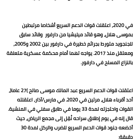
في 2020، اعتقلت قوات الدعم السريع أشخاصا مرتبطين
بموسى هلال، وهو قائد ميليشيا من دارفور
وقائد سابق
للجنجويد متورط بجرائم خطيرة في دارفور بين 2002 و2005،
ومعتقل منذ 2017. يواجه تهما أمام محكمة عسكرية متعلقة
بالنزاع المسلح في دارفور
.
اعتقلت قوات الدعم السريع عبد المالك موسى صالح )27 عاما(،
أحد أقرباء هلال، مرتين في 2020. في مارس/آذار، اعتقلته
القوات واحتجزته لمدة 33 يوما في طابق سفلي في المنشية.
قال إنه في يوم إطلاق سراحه نُقِل إلى مجمع الرياض، حيث
أخضعه جنود قوات الدعم السريع للضرب والركل لمدة 30
دقيقة
: