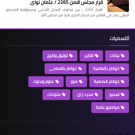
قرار مجلس الامن 2265 / عثمان نواى
القرار 2265 : بين مخاوف التدخل الأجنبي ومسؤولية المجتمع
الدولي صدر في العاشر من فبراير الجارى قرار من مجلس الأم…
التسميات
بيانات
تقارير
توثيق وتاريخ
خواطر بالعامية
خواطر بالفصحى
خواطر قصصية
صور
علوم وبحوث
فيديو
مجرد راى
منوعات
مواضيع عامة