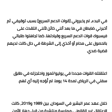
في البدء، لم يخبروني [قوات الدعم السريع] بسبب توقيفي. ثم
أخبرني ضابطان في ما بعد أنني خائن لأنني انتقدت على
فيسبوك قوات الدعم السريع وقيادتها. كما تجاهلوا طلباتي
بالحصول على محام أو أخذي إلى الشرطة في حال كانت لديهم
قضية ضدي
.
اعتقلته القوات مجددا في يوليو/تموز واحتجزته في طابق
سفلي في الرياض لمدة 14 يوما. لم تُوَجه إليه أي تهم
.
خلال عهد عمر البشير في السودان، بين 1989 و2019، كانت
الاعتقال غير القانوني ممارسة منتشرة من قبل جهاز الأمن