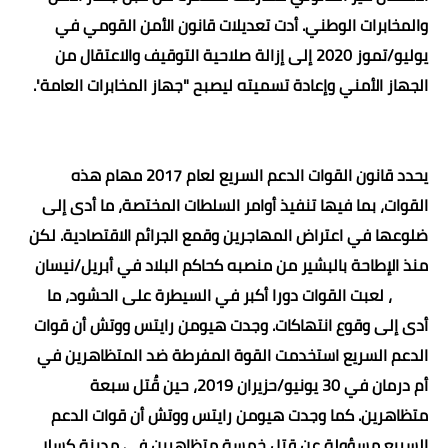
والمخابرات الوطني. أدت تعديلات قانون الأمن القومي في
يوليو/تموز 2020 إلى إزالة صلاحية التوقيف والاعتقال من
الجهاز الأمني وإعادة تسميته ليصبح "جهاز المخابرات العامة
".
يحدد قانون القوات الدعم السريع لعام 2017 مهام هذه
القوات، بما فيها تنفيذ أوامر السلطات المختصة، ما أدى إلى
ضلوعها في اعتراض المهاجرين وقمع الجرائم الاقتصادية. لكن
منذ الإطاحة بالبشير من منصبه كحاكم البلاد في أبريل/نيسان
2019، لعبت القوات دورا أكبر في السيطرة على الحشود، ما
أدى إلى وقوع انتهاكات. وجدت هيومن رايتس ووتش أن قوات
الدعم السريع استخدمت القوة المفرطة ضد المتظاهرين في
أم درمان في 30 يونيو/حزيران 2019، حين قُتل سبعة
متظاهرين. كما وجدت هيومن رايتس ووتش أن قوات الدعم
السريع مسؤولة عن قتل خمسة متظاهرين في مدينة كسلا