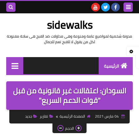
بحث هذه
sidewalks
المدونة
مدونة شخصية لمواضيع عامة ومنوعة وهى محاولات ضد القبح هى ساحة مفنوحة
لكل من يقول لا للقبح نعم للجمال
الإلكتروني
الرئيسية
توثيق وتاريخ
السودان: اعتقالات غير قانونية من قبل
بيانات
"قوات الدعم السريع"
تقارير
04 مارس 2021
الصفحة الرئيسية
تقارير
جديد
خواطر بالعامية
الحجم
خواطر بالفصحى