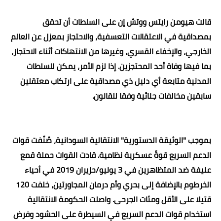
قالت هيومن رايتس ووتش إن على السلطات أن تحقق
بمصداقية في الاعتقالات التعسفية، والاحتجاز بمعزل عن العالم
الخارجي، والإخفاء القسري، وغيرها من الانتهاكات أثناء الاحتجاز،
بما فيها وفاة أحد المحتجزين. إذا لزم الأمر، يمكن للسلطات
المدنية متابعة أي دليل ذي مصداقية على ارتكاب معتقلين
سابقين مخالفات جنائية وفقا للقانون
.
بموجب "الوثيقة الدستورية" الانتقالية السودانية، صُنّفت قوات
الدعم السريع قوةً عسكرية نظامية. قادت القوات حملة قمع
عنيفة ضد المتظاهرين في 3 يونيو/حزيران 2019 في أحياء
الخرطوم بالإضافة إلى بحري وأم درمان المجاورتين، خلفت 120
قتيلا على الأقل ومئات الجرحى. واصلت الحكومة الانتقالية
استخدام قوات الدعم السريع في السيطرة على الحشود وفرض