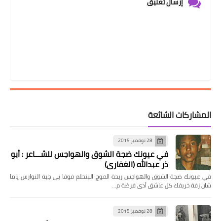
إرسال تعليق
المشاركات الشائعة
28 نوفمبر 2015
في عيونك ضجة الشوق والهواجس للشـــاعر : أبو
ذر عبدالله (الغفاري)
في عيونك ضجة الشوق والهواجس ريحة الموج البنحلم فوقا بى جية النوارس ياما
شان زفة خريفك كل عاشق أدى فرضة م…
28 نوفمبر 2015