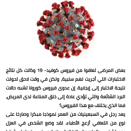
خواطر قصصية
صور
علوم وبحوث
فيديو
مجرد راى
منوعات
بعض المرضى تعافوا من فيروس كوفيد- 19 وكانت كل نتائج
الاختبارات التي أجريت لهم سلبية، ولكن في وقت لاحق تحولت
مواضيع عامة
نتيجة الاختبار إلى إيجابية. إن عدوى فيروس كورونا تشبه حالات
البرد الشائعة والتي تؤدي عادة إلى خلق المناعة لدى المريض،
فما الذي يختلف مع هذا الفيروس؟
يعد رجل في السبعينيات من العمر نموذجا مبكرا وصارخا على
نوع من التعافي أزعج الأطباء. لقد وضع الشخص في العزل