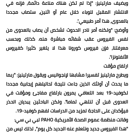
ويضيف مارتينيز: "إذا لم تكن هناك مناعة دائمة، فإنه في
الانتشار المقبل للوباء خلال عام أو اثنين، ستصاب مجددا
بالعدوى، هذا أمر طبيعي
".
وأوضح: "ولكنه أمر نادر الحدوث لشخص أن يصاب بالعدوى من
نفس الفيروس عقب شفائه مباشرة منه. كذلك وبحسب
معرفتنا، فإن فيروس كورونا هذا لا يتغير كثيرا كفيروس
الأنفلونزا
".
ارتفاع مؤقت
ويطرح مارتينيز تفسيرا مشابها لإنجوانيس. ويقول مارتينيز: "ربما
ما يحدث أن أولئك الذين جاءت نتيجة تحاليلهم إيجابية مجددا
لكوفيد-19 بعد التعافي يمرون بارتفاع مفاجئ ومؤقت في
العدوى قبل أن تنتهي تماما". ولكن الباحثين يبديان الحذر
فيؤكدان على الحاجة لمزيد من الدراسات لفهم كوفيد-19
.
وقالت منظمة عموم الصحة الأمريكية
PAHO
لبي بي سي:
"هذا الفيروس جديد ونتعلم عنه الجديد كل يوم"، لذلك ليس من