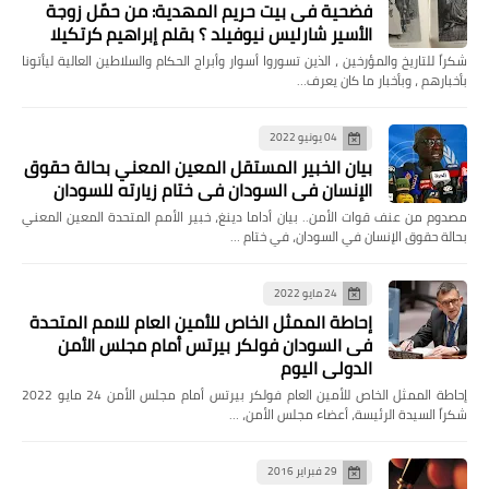
فضحية فى بيت حريم المهدية: من حمّل زوجة
الأسير شارليس نيوفيلد ؟ بقلم إبراهيم كرتكيلا
شكراً للتاريخ والمؤرخين ، الذين تسوروا أسوار وأبراج الحكام والسلاطين العالية ليأتونا
بأخبارهم ، وبأخبار ما كان يعرف…
04 يونيو 2022
بيان الخبير المستقل المعين المعني بحالة حقوق
الإنسان في السودان في ختام زيارته للسودان
مصدوم من عنف قوات الأمن.. بيان أداما دينغ، خبير الأمم المتحدة المعين المعني
بحالة حقوق الإنسان في السودان، في ختام …
24 مايو 2022
إحاطة الممثل الخاص للأمين العام للامم المتحدة
فى السودان فولكر بيرتس أمام مجلس الأمن
الدولي اليوم
إحاطة الممثل الخاص للأمين العام فولكر بيرتس أمام مجلس الأمن 24 مايو 2022
شكراً السيدة الرئيسة، أعضاء مجلس الأمن، …
29 فبراير 2016