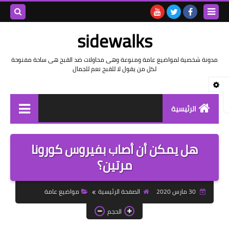
بحث هذه
sidewalks
المدونة
مدونة شخصية لمواضيع عامة ومنوعة وهى محاولات ضد القبح هى ساحة مفنوحة
لكل من يقول لا للقبح نعم للجمال
الإلكتروني
الرئيسية
توثيق وتاريخ
هل يمكن أن أصاب بفيروس كورونا
بيانات
مرتين؟
تقارير
30 مارس 2020
الصفحة الرئيسية
مواضيع عامة
خواطر بالعامية
الحجم
خواطر بالفصحى