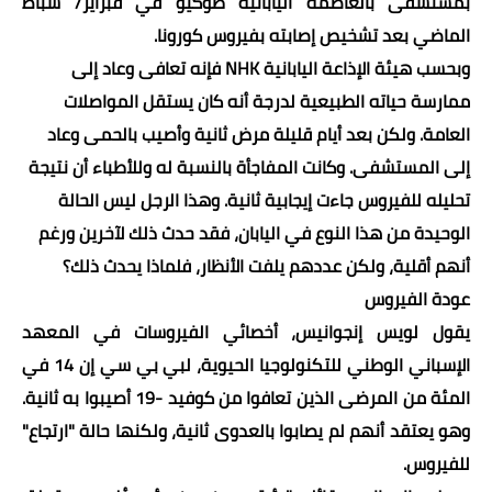
بمستشفى بالعاصمة اليابانية طوكيو في فبراير/ شباط
الماضي بعد تشخيص إصابته بفيروس كورونا
.
وبحسب هيئة الإذاعة اليابانية
NHK
فإنه تعافى وعاد إلى
ممارسة حياته الطبيعية لدرجة أنه كان يستقل المواصلات
العامة. ولكن بعد أيام قليلة مرض ثانية وأصيب بالحمى وعاد
إلى المستشفى. وكانت المفاجأة بالنسبة له وللأطباء أن نتيجة
تحليله للفيروس جاءت إيجابية ثانية. وهذا الرجل ليس الحالة
الوحيدة من هذا النوع في اليابان، فقد حدث ذلك لآخرين ورغم
أنهم أقلية، ولكن عددهم يلفت الأنظار، فلماذا يحدث ذلك؟
عودة الفيروس
يقول لويس إنجوانيس، أخصائي الفيروسات في المعهد
الإسباني الوطني للتكنولوجيا الحيوية، لبي بي سي إن 14 في
المئة من المرضى الذين تعافوا من كوفيد -19 أصيبوا به ثانية.
وهو يعتقد أنهم لم يصابوا بالعدوى ثانية، ولكنها حالة "ارتجاع"
للفيروس
.