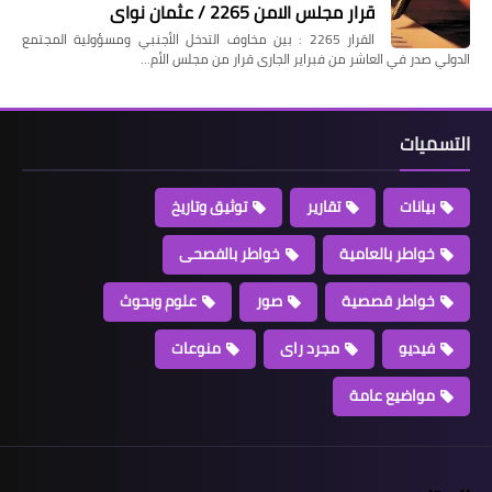
قرار مجلس الامن 2265 / عثمان نواى
القرار 2265 : بين مخاوف التدخل الأجنبي ومسؤولية المجتمع
الدولي صدر في العاشر من فبراير الجارى قرار من مجلس الأم…
التسميات
بيانات
تقارير
توثيق وتاريخ
خواطر بالعامية
خواطر بالفصحى
خواطر قصصية
صور
علوم وبحوث
فيديو
مجرد راى
منوعات
مواضيع عامة