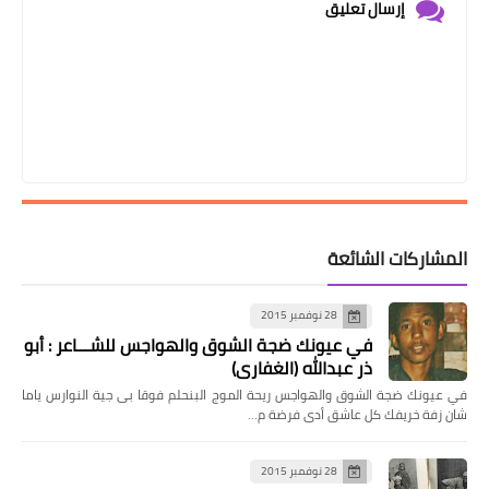
إرسال تعليق
المشاركات الشائعة
28 نوفمبر 2015
في عيونك ضجة الشوق والهواجس للشـــاعر : أبو
ذر عبدالله (الغفاري)
في عيونك ضجة الشوق والهواجس ريحة الموج البنحلم فوقا بى جية النوارس ياما
شان زفة خريفك كل عاشق أدى فرضة م…
28 نوفمبر 2015