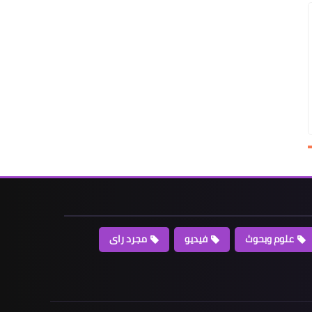
علوم وبحوث
فيديو
مجرد راى