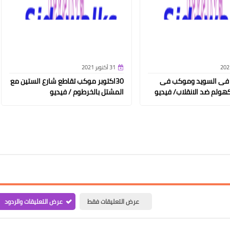
31 أكتوبر 2021
 فى السويد وموكب فى
30اكتوبر موكب تقاطع شارع الستين مع
هولم ضد الانقلاب/ فيديو
المشتل بالخرطوم / فيديو
عرض التعليقات فقط
عرض التعليقات والردود