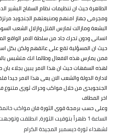
الطاهرة حيث ان تنظيمات نظام السفاح البشير ا
البشعة ومازالت تمارس القتل وازلال الشعب السودا
انسانى ودون تحرك جاد من سلطة الامر الواقع ا
حيث ان المسؤلية تقع على عاتقهم ولكن بكل اس
فمن يمارس هذه الافعال وطالما انك متشبس بالس
لهذه السفهات حيث ان هذا الامر يبين بجلاء بان 
لادارة الدولة والشعب الان يعى هذا الامر جيدا
الجنجويدى من خلال مواكب وحراك ثورى متنوع ف
اخر المطاف
وعلى حسب برمجة قوى الثورة فان
الساعة 1 ظهراً بتوقيت الثورة، انطلقت وتو
لشهداء ثورة ديسمبر المجيدة الكرام