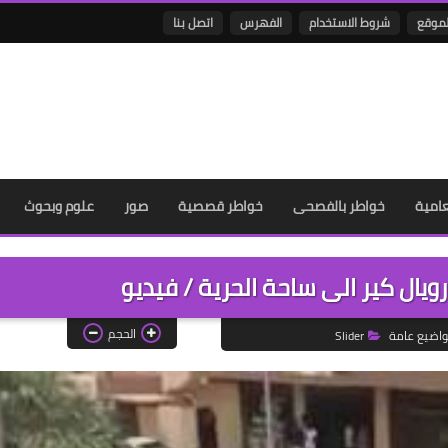
لموقع
شروط الاستخدام
الفهرس
اتصل بنا
عامية
خواطر بالفصحى
خواطر قصصية
صور
علوم وبحوث
يال كير الى ساحة الحرية / فيديو
الحجم
اضيع عامة
Slider