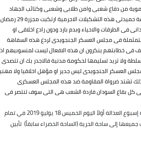
لدموية من دفاع شعبى وامن طلابى وشعبى وكتائب الجهاد
ومجرمى جهاز امنهم وصنيعتهم الجنجويد مرتزقة حميدتى هذه التشكيلات الاجرمية ارتكبت مجزرة 29 رمضان
نى فى الطرقات والاحياء وبدم بارد ودون رادع اخلاقى او
لمتمثملة فى مجلس العسكر الجنجويدى لردع هذه السفاهة
ف فى خطابتهم ينكرون ان هذه الافعال ليست لمنسوبيهم اذا
لطة ولا تريد تسليمها لحكومة مدنية فالاجدر بك ان تتصدى
مجلس العسكر الجنجويدى ليس جدير او مؤهل اخلاقيا ولا مهنيا
 فلذلك تشتد ضرواة المقاومة ضد هذه المجلس العسكرى
ى كل بقاع السودان فاردة الشعب هى التى سوف تنتصر فى
مواكب خاتمة إسبوع العدالة أولاً اليوم الخميس 18 يوليو 2019 في تمام
جهت جميعها إلى ساحة الحرية (الساحة الخضراء سابقاً) تأبين