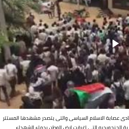
 ايادى عصابة الاسلام السياسى والتى يتصدر مشهدها المستتر
ة الجنجويديه التى اغرقت ارض الوطن بدماء الشهداء