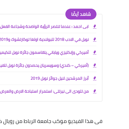
شاهد أيضًا
ابى احمد : عندما تنتصر الرؤية الواضحة وشجاعة الفعل
نوبل في الادب 2018 للبولندية اولغا توكارتشوك و2019 للنمساوي بيتر هاندكيه
أميركي وإنكليزي وياباني يتقاسمون جائزة نوبل للكيمي
(أميركي – كندي) وسويسريان يحصدون جائزة نوبل للفيز
أبرز المرشحين لنيل جوائز نوبل 2019
من تلودى الى نيرتتى: استمرار استباحة الارض والعر
فى هذا الفيديو
موكب جامعة الرباط من رويال كي