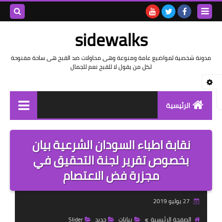
بحث هذه
sidewalks
المدونة
مدونة شخصية لمواضيع عامة ومنوعة وهى محاولات ضد القبح هى ساحة مفنوحة
لكل من يقول لا للقبح نعم للجمال
الإلكتروني
الرئيسية
توثيق وتاريخ
نقابة اطباء السودان الشرعية بيان
بيانات
بخصوص تقرير لجنة التحقيق في
مجزرة فض الاعتصام
تقارير
خواطر بالعامية
27 يوليو 2019
خواطر بالفصحى
الصفحة الرئيسية
بيانات
جديد
Slider