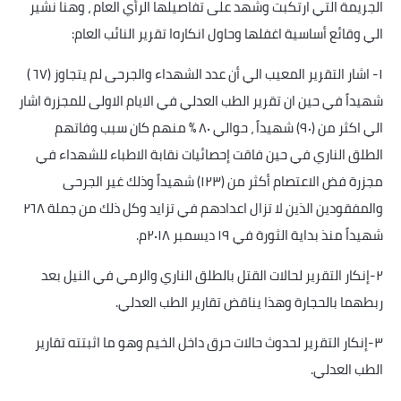
الجريمة التي ارتكبت وشهد على تفاصيلها الرأي العام ، وهنا نشير
الي وقائع أساسية اغفلها وحاول انكاره
ا تقرير النائب العام
:
١
-
اشار التقرير المعيب الي أن عدد الشهداء والجرحى لم يتجاوز (٦٧ )
شهيداً في حين ان تقرير الطب العدلي في الايام الاولى للمجزرة اشار
الي اكثر من (٩٠) شهيداً ، حوالي ٨٠ % منهم كان سبب وفاتهم
الطلق الناري في حين فاقت إحصائيات نقابة الاطباء للشهداء في
مجزرة فض الاعتصام أكثر من (١٢٣) شهيداً وذلك غير الجرحى
والمفقودين الذين لا تزال اعدادهم في تزايد وكل ذلك من جملة ٢٦٨
شهيداً منذ بداية الثورة في ١٩ ديسمبر ٢٠١٨م
.
٢
-
إنكار التقرير لحالات القتل بالطلق الناري والرمي في النيل بعد
ربطهما بالحجارة وهذا يناقض تقارير الطب العدلي
.
٣
-
إنكار التقرير لحدوث حالات حرق داخل الخيم وهو ما اثبتته تقارير
الطب العدلي
.