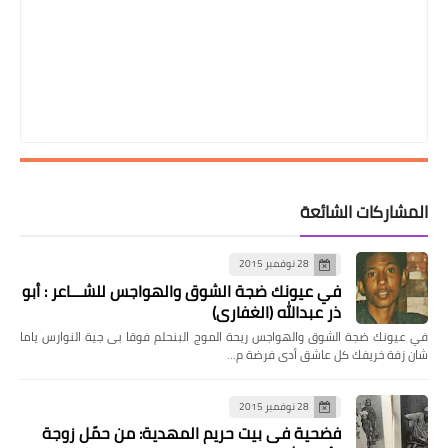
المشاركات الشائعة
28 نوفمبر 2015
في عيونك ضجة الشوق والهواجس للشـــاعر : أبو
ذر عبدالله (الغفاري)
في عيونك ضجة الشوق والهواجس ريحة الموج البنحلم فوقا بى جية النوارس ياما
شان زفة خريفك كل عاشق أدى فرضة م…
28 نوفمبر 2015
فضحية فى بيت حريم المهدية: من حمّل زوجة