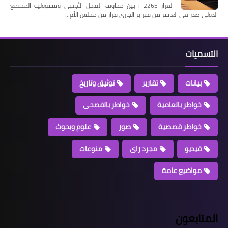
القرار 2265 : بين مخاوف التدخل الأجنبي ومسؤولية المجتمع
الدولي صدر في العاشر من فبراير الجارى قرار من مجلس الأم…
التسميات
بيانات
تقارير
توثيق وتاريخ
خواطر بالعامية
خواطر بالفصحى
خواطر قصصية
صور
علوم وبحوث
فيديو
مجرد راى
منوعات
مواضيع عامة
المتابعون