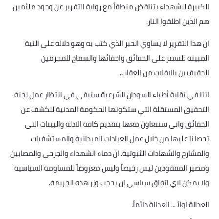
الكبيرة للشهداء يتناقض منطقاً مع رواية التقرير عن وجود ملثمين
هم الذين اطلقوا النار
.
ان هذا التقرير لا يساوي الحبر الذي كتب به وهو دلالة على النية
المبيتة للتستر على الحقائق واخفائها والسماح للمجرمين
الحقيقيين بالافلات من العقاب
.
اننا في نقابة أطباء السودان الشرعية سنبقى في انتظار عمل لجنة
التحقيق المستقلة التي ستكونها الحكومة المدنية للكشف عن
الحقائق واتي سنتعاون معها بتقديم كافة الادلة والبينات التي
تحصلنا عليها من خلال عمل العيادات الميدانية والمستشفيات
والمشارح والشهادات الثبوتية. ان دماء الشهداء والجرحى والمصابين
ومصير المفقودين ليس رخيصاً وليس معروضاً للمساومة السياسية
ولا يمكن لاي اتفاق سياسي ان يحجب وزر هذه الجريمة
.
العدالة اولاً ... العدالة دائماً
.