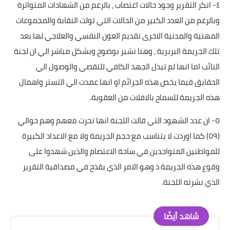
٤
-
انكر التقرير وجود حالات اغتصاب ، بالرغم من الشهادات المتواترة
وبالرغم من العدد الكبير من الحالات التي تولت النقابة والمجموعات
المهنية والمدنية الاخرى تقديم العون النفسي والعلاجي لها بعد
تلك الجريمة البربرية ، وهنا نشير بوضوح وبشكل مباشر الي ان لجنة
النائب اما انها لم تبذل الجهد الكافي للتقصي والوصول الي
الحقايق فيما يخص هذه الجرائم او انها عمدت الي التستر واهمال
هذه الجريمة للسماح بالافلات من العقوبة
.
٥
-
ان عدد الشهود التي قالت اللجنة انها تحرت معهم وهم حوالي
(٥٩) كما اوردت لا يتناسب مع حجم الجريمة ولا مع الاعداد الكبيرة
للمواطنين المتواجدين في ساحة الاعتصام والذين شهدوا على
وقوع هذه الجريمة ذ وهو الامر الذي يقدح في مصداقية التقرير
الذي نشرته اللجنة
.
شاهد أيضًا