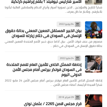
الأسير شارليس نيوفيلد ؟ بقلم إبراهيم كرتكيلا
شكراً للتاريخ والمؤرخين ، الذين تسوروا أسوار وأبراج الحكام والسلاطين العالية ليأتونا
بأخبارهم ، وبأخبار ما كان يعرف…
04 يونيو 2022
بيان الخبير المستقل المعين المعني بحالة حقوق
الإنسان في السودان في ختام زيارته للسودان
مصدوم من عنف قوات الأمن.. بيان أداما دينغ، خبير الأمم المتحدة المعين المعني
بحالة حقوق الإنسان في السودان، في ختام …
24 مايو 2022
إحاطة الممثل الخاص للأمين العام للامم المتحدة
فى السودان فولكر بيرتس أمام مجلس الأمن
الدولي اليوم
إحاطة الممثل الخاص للأمين العام فولكر بيرتس أمام مجلس الأمن 24 مايو 2022
شكراً السيدة الرئيسة، أعضاء مجلس الأمن، …
29 فبراير 2016
قرار مجلس الامن 2265 / عثمان نواى