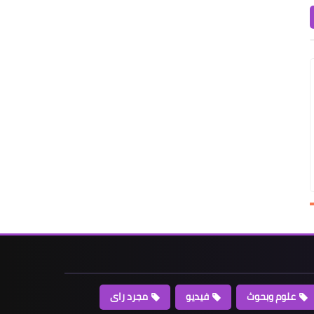
علوم وبحوث
فيديو
مجرد راى