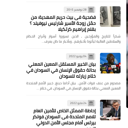
28 نوفمبر 2015
فضحية فى بيت حريم المهدية: من
حمّل زوجة الأسير شارليس نيوفيلد ؟
بقلم إبراهيم كرتكيلا
شكراً للتاريخ والمؤرخين ، الذين تسوروا أسوار وأبراج الحكام
والسلاطين العالية ليأتونا بأخبارهم ، وبأخبار ما كان يعرف…
04 يونيو 2022
بيان الخبير المستقل المعين المعني
بحالة حقوق الإنسان في السودان في
ختام زيارته للسودان
مصدوم من عنف قوات الأمن.. بيان أداما دينغ، خبير الأمم المتحدة
المعين المعني بحالة حقوق الإنسان في السودان، في ختام …
24 مايو 2022
إحاطة الممثل الخاص للأمين العام
للامم المتحدة فى السودان فولكر
بيرتس أمام مجلس الأمن الدولي