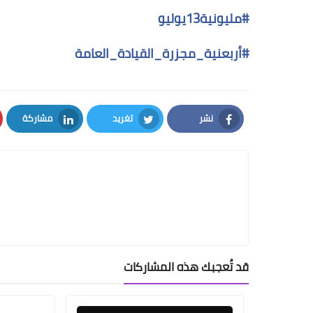
#
مليونية13يوليو
#
أربعنية_مجزرة_القيادة_العامة
نشر
تغريد
مشاركة
LinkedIn
Twitter
Facebook
قد تُعجبك هذه المشاركات