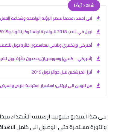
شاهد أيضًا
ابى احمد : عندما تنتصر الرؤية الواضحة وشجاعة الفعل
نوبل في الادب 2018 للبولندية اولغا توكارتشوك و2019 للنمساوي بيتر هاندكيه
أميركي وإنكليزي وياباني يتقاسمون جائزة نوبل للكيمي
(أميركي – كندي) وسويسريان يحصدون جائزة نوبل للفيز
أبرز المرشحين لنيل جوائز نوبل 2019
من تلودى الى نيرتتى: استمرار استباحة الارض والعر
والثورة مستمرة حتى الوصول الى كامل الاهداف 