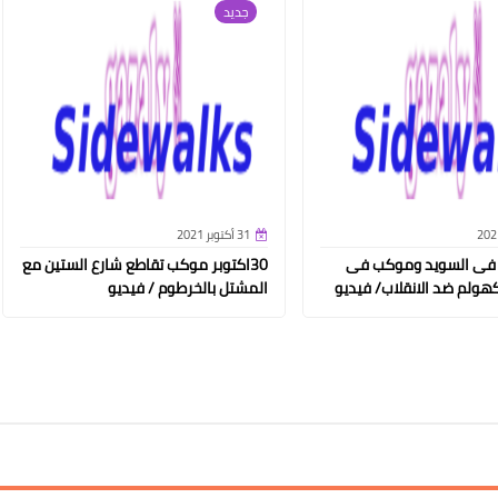
جديد
31 أكتوبر 2021
 فى السويد وموكب فى
30اكتوبر موكب تقاطع شارع الستين مع
هولم ضد الانقلاب/ فيديو
المشتل بالخرطوم / فيديو