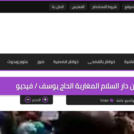
لموقع
شروط الاستخدام
الفهرس
اتصل بنا
عامية
خواطر بالفصحى
خواطر قصصية
صور
علوم وبحوث
 دار السلام المغاربة الحاج يوسف / فيديو
الحجم
اضيع عامة
Slider