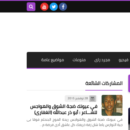
بحث هذه
المدونة
الإلكترونية
فيديو
مجرد راى
منوعات
مواضيع عامة
المشاركات الشائعة
28 نوفمبر 2015
في عيونك ضجة الشوق والهواجس
للشـــاعر : أبو ذر عبدالله (الغفاري)
في عيونك ضجة الشوق والهواجس ريحة الموج البنحلم فوقا بى
جية النوارس ياما شان زفة خريفك كل عاشق أدى فرضة م…