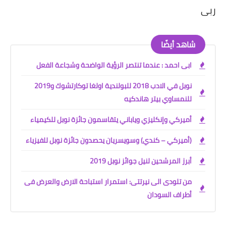
ربى
شاهد أيضًا
ابى احمد : عندما تنتصر الرؤية الواضحة وشجاعة الفعل
نوبل في الادب 2018 للبولندية اولغا توكارتشوك و2019
للنمساوي بيتر هاندكيه
أميركي وإنكليزي وياباني يتقاسمون جائزة نوبل للكيمياء
(أميركي – كندي) وسويسريان يحصدون جائزة نوبل للفيزياء
أبرز المرشحين لنيل جوائز نوبل 2019
من تلودى الى نيرتتى: استمرار استباحة الارض والعرض فى
أطراف السودان