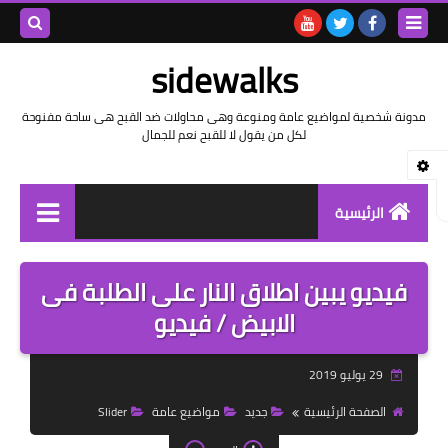
بحث هذه
sidewalks
المدونة
مدونة شخصية لمواضيع عامة ومنوعة وهى محاولات ضد القبح هى ساحة مفنوحة
لكل من يقول لا للقبح نعم للجمال
الإلكتروني
الرئيسية
توثيق وتاريخ
فيديو يبين اطلاق النار على الطلبة فى
بيانات
الابيض / فيديو
تقارير
29 يوليو 2019
خواطر بالعامية
الصفحة الرئيسية
جديد
مواضيع عامة
Slider
خواطر بالفصحى