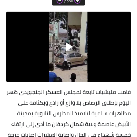
الحجم
خواطر قصصية
صور
علوم وبحوث
فيديو
مجرد راى
منوعات
مواضيع عامة
قامت مليشيات تابعة لمجلس العسكر الجنجويدى ظهر
اليوم بإطلاق الرصاص بلا وازع أو رادع وبكثافة على
مظاهرات سلمية لتلاميذ المدارس الثانوية بمدينة
الأبيض عاصمة ولاية شمال كردفان ما أدى إلى ارتقاء
خمسة شهداء في الحال وإصابة العشرات إصابات حرجة
.