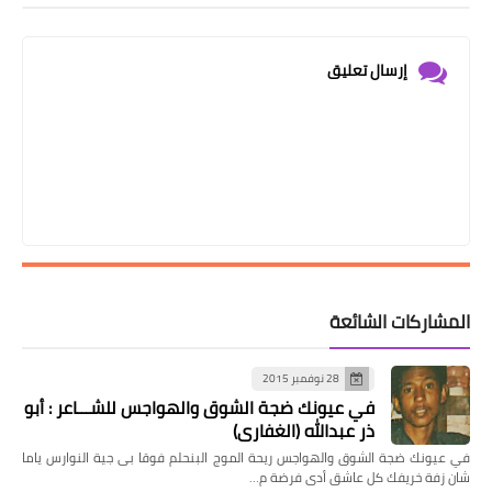
إرسال تعليق
المشاركات الشائعة
28 نوفمبر 2015
في عيونك ضجة الشوق والهواجس للشـــاعر : أبو
ذر عبدالله (الغفاري)
في عيونك ضجة الشوق والهواجس ريحة الموج البنحلم فوقا بى جية النوارس ياما
شان زفة خريفك كل عاشق أدى فرضة م…