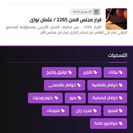
29 فبراير 2016
قرار مجلس الامن 2265 / عثمان نواى
القرار 2265 : بين مخاوف التدخل الأجنبي ومسؤولية المجتمع
الدولي صدر في العاشر من فبراير الجارى قرار من مجلس الأم…
التسميات
بيانات
تقارير
توثيق وتاريخ
خواطر بالعامية
خواطر بالفصحى
خواطر قصصية
صور
علوم وبحوث
فيديو
مجرد راى
منوعات
مواضيع عامة