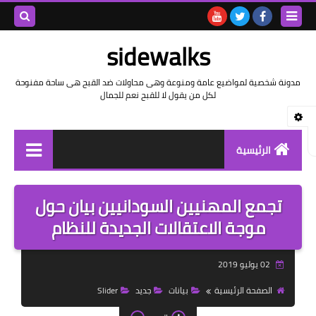
بحث هذه
sidewalks
المدونة
مدونة شخصية لمواضيع عامة ومنوعة وهى محاولات ضد القبح هى ساحة مفنوحة
لكل من يقول لا للقبح نعم للجمال
الإلكتروني
الرئيسية
توثيق وتاريخ
تجمع المهنيين السودانيين بيان حول
بيانات
موجة الاعتقالات الجديدة للنظام
تقارير
02 يوليو 2019
خواطر بالعامية
الصفحة الرئيسية
بيانات
جديد
Slider
خواطر بالفصحى