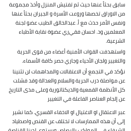
سابق بحثاً عنها حيث ثم تفتيش المنزل وأخذ مجموعة
من الاوراق تخصها وروعت الأسرة و الجيران بحثاً عنها
ونفس الأمر حدث مع أ. عبدالخالق الطيب عضو لجنة
المعلمين ود. احسان فقي
ري عضوة نقابة الأطباء
الشرعية
.
واستهدفت القوات الأمنية أعضاء من قوى الحرية
والتغيير ولجان الأحياء وجاري حصر كافة الأسماء
.
نؤكد في التجمع أن الاعتقالات والمداهمات لن تثنينا
عن مواصلة درب الحرية والسلام والعدالة وقد فشلت
كل الأنظمة القمعية والديكتاتورية وعلى مدى التاريخ
عن إلجام العناصر الفاعلة في التغيير
عبر الاعتقال او الاغتيال او الاخفاء القسري. كما نشير
إلى أن هذه الممارسات لا تختلف عن القنص واصطياد
الشرفاء في المواكب بالرصاص ويستوي لدينا القناصة