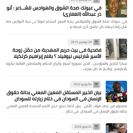
في عيونك ضجة الشوق والهواجس للشـــاعر : أبو
ذر عبدالله (الغفاري)
في عيونك ضجة الشوق والهواجس ريحة الموج البنحلم فوقا بى جية النوارس ياما
شان زفة خريفك كل عاشق أدى فرضة م…
28 نوفمبر 2015
فضحية فى بيت حريم المهدية: من حمّل زوجة
الأسير شارليس نيوفيلد ؟ بقلم إبراهيم كرتكيلا
شكراً للتاريخ والمؤرخين ، الذين تسوروا أسوار وأبراج الحكام والسلاطين العالية ليأتونا
بأخبارهم ، وبأخبار ما كان يعرف…
04 يونيو 2022
بيان الخبير المستقل المعين المعني بحالة حقوق
الإنسان في السودان في ختام زيارته للسودان
مصدوم من عنف قوات الأمن.. بيان أداما دينغ، خبير الأمم المتحدة المعين المعني
بحالة حقوق الإنسان في السودان، في ختام …
24 مايو 2022