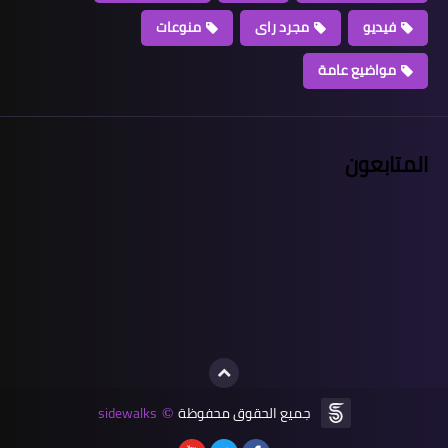
فيديو
مجرد راى
منوعات
مواضيع عامة
المتابعون
جميع الحقوق محفوظة
sidewalks
©