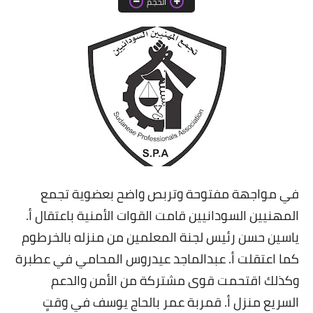
الحجم
خواطر قصصية
صور
علوم وبحوث
فيديو
مجرد راى
منوعات
في مواجهة مفتوحة وتربص واضح بعضوية تجمع
مواضيع عامة
المهنيين السودانيين قامت القوات الأمنية باعتقال أ.
ياسين حسن رئيس لجنة المعلمين من منزله بالخرطوم
كما اعتقلت أ. عبدالماجد عيدروس المحامي في عطبرة
وكذلك اقتحمت قوى مشتركة من الأمن والدعم
السريع منزل أ. قمربة عمر بالحاج يوسف في وقتٍ