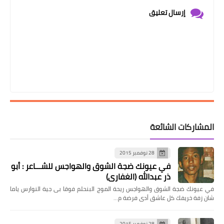
إرسال تعليق
المشاركات الشائعة
28 نوفمبر 2015
في عيونك ضجة الشوق والهواجس للشـــاعر : أبو
ذر عبدالله (الغفاري)
في عيونك ضجة الشوق والهواجس ريحة الموج البنحلم فوقا بى جية النوارس ياما
شان زفة خريفك كل عاشق أدى فرضة م…
28 نوفمبر 2015