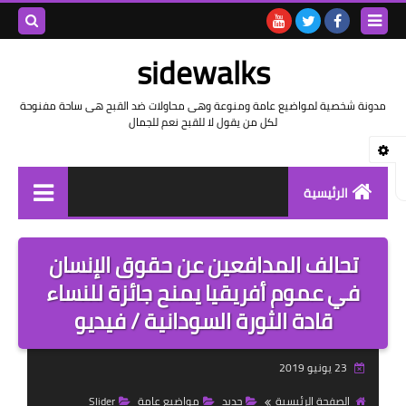
بحث هذه
sidewalks
المدونة
مدونة شخصية لمواضيع عامة ومنوعة وهى محاولات ضد القبح هى ساحة مفنوحة
لكل من يقول لا للقبح نعم للجمال
الإلكتروني
الرئيسية
توثيق وتاريخ
تحالف المدافعين عن حقوق الإنسان
بيانات
في عموم أفريقيا يمنح جائزة للنساء
قادة الثورة السودانية / فيديو
تقارير
خواطر بالعامية
23 يونيو 2019
خواطر بالفصحى
الصفحة الرئيسية
جديد
مواضيع عامة
Slider