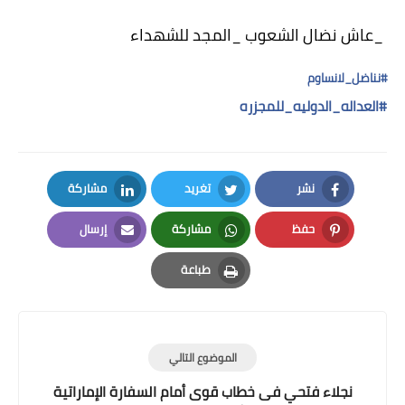
_عاش نضال الشعوب _المجد للشهداء
#
نناضل_لانساوم
#
العداله_الدوليه_للمجزره
نشر
تغريد
مشاركة
LinkedIn
Twitter
Facebook
حفظ
مشاركة
إرسال
Email
Whatsapp
Pinterest
طباعة
Print
الموضوع التالي
نجلاء فتحي فى خطاب قوى أمام السفارة الإماراتية