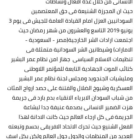
الانسانى من خلال عدة افعال ونشاطات
حيث ان المجرزة الشنيعة فى حق المعتصمين
السودانيين العزل امام القيادة العامة للجيش فى يوم 3
يونيو 2019 التاسع والعشرون من شهر رمضان حيث
اجتمعت ارادات الشر الخارجية(مصر - السعودية -
الامارات) وشيطانين الشر السودانية متمثلة فى
تنظيمات الاسلام السياسى جهاز امن نظام عمر البشير
كتائب الموت الجهادية التابعة للمؤتمر اللاوطنى
ومليشيات الجنجويد ومجلس لجنة نظام عمر البشير
العسكرية وشيوخ الضلال والفتنة على حصد ارواح المئات
من شباب السودان الابرياء الانقياء بدم بارد فى جريمة
هزت الضمير الانسانى بصدمة عنيفة جدا لبشاعة
الجريمة فى كل ارجاء العالم حيث كانت الادانة لهذا
الفعل الشنيع حيث تحرك الاتحاد الافريقى بحسم وتبعته
العديد من المنظمات والدول حول العالم ولكن بكل اسف