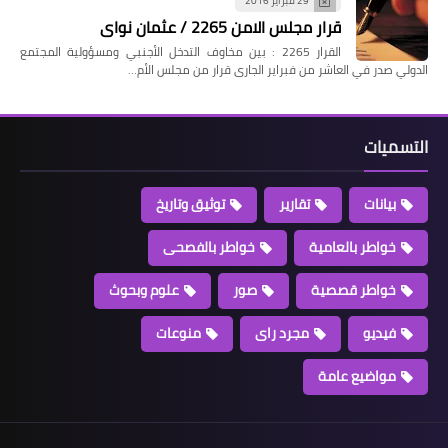
29 فبراير 2016
قرار مجلس الامن 2265 / عثمان نواى
القرار 2265 : بين مخاوف التدخل الأجنبي ومسؤولية المجتمع
الدولي صدر في العاشر من فبراير الجارى قرار من مجلس الأم…
التسميات
بيانات
تقارير
توثيق وتاريخ
خواطر بالعامية
خواطر بالفصحى
خواطر قصصية
صور
علوم وبحوث
فيديو
مجرد راى
منوعات
مواضيع عامة