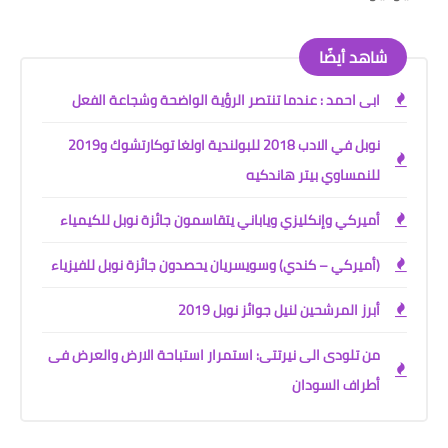
شاهد أيضًا
ابى احمد : عندما تنتصر الرؤية الواضحة وشجاعة الفعل
نوبل في الادب 2018 للبولندية اولغا توكارتشوك و2019
للنمساوي بيتر هاندكيه
أميركي وإنكليزي وياباني يتقاسمون جائزة نوبل للكيمياء
(أميركي – كندي) وسويسريان يحصدون جائزة نوبل للفيزياء
أبرز المرشحين لنيل جوائز نوبل 2019
من تلودى الى نيرتتى: استمرار استباحة الارض والعرض فى
أطراف السودان