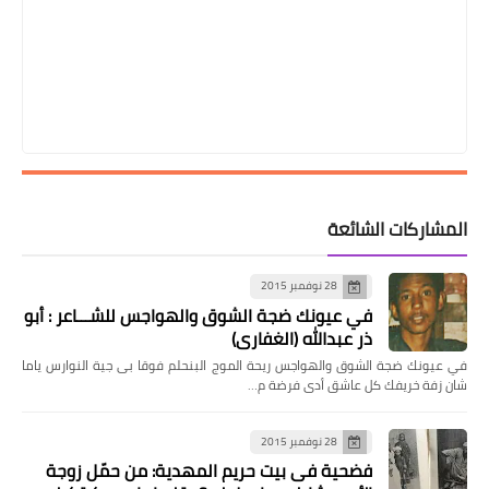
المشاركات الشائعة
28 نوفمبر 2015
في عيونك ضجة الشوق والهواجس للشـــاعر : أبو
ذر عبدالله (الغفاري)
في عيونك ضجة الشوق والهواجس ريحة الموج البنحلم فوقا بى جية النوارس ياما
شان زفة خريفك كل عاشق أدى فرضة م…
28 نوفمبر 2015
فضحية فى بيت حريم المهدية: من حمّل زوجة