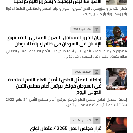
الأسير شارليس نيوفيلد ؟ بقلم إبراهيم كرتكيلا
شكراً للتاريخ والمؤرخين ، الذين تسوروا أسوار وأبراج الحكام والسلاطين العالية ليأتونا
بأخبارهم ، وبأخبار ما كان يعرف…
04 يونيو 2022
بيان الخبير المستقل المعين المعني بحالة حقوق
الإنسان في السودان في ختام زيارته للسودان
مصدوم من عنف قوات الأمن.. بيان أداما دينغ، خبير الأمم المتحدة المعين المعني
بحالة حقوق الإنسان في السودان، في ختام …
24 مايو 2022
إحاطة الممثل الخاص للأمين العام للامم المتحدة
فى السودان فولكر بيرتس أمام مجلس الأمن
الدولي اليوم
إحاطة الممثل الخاص للأمين العام فولكر بيرتس أمام مجلس الأمن 24 مايو 2022
شكراً السيدة الرئيسة، أعضاء مجلس الأمن، …
29 فبراير 2016
قرار مجلس الامن 2265 / عثمان نواى