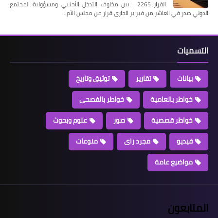
القرار 2265 : بين مخاوف التدخل الأجنبي ومسؤولية المجتمع
الدولي صدر في العاشر من فبراير الجارى قرار من مجلس الأم…
التسميات
بيانات
تقارير
توثيق وتاريخ
خواطر بالعامية
خواطر بالفصحى
خواطر قصصية
صور
علوم وبحوث
فيديو
مجرد راى
منوعات
مواضيع عامة
المتابعون