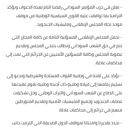
-
نعلن في حزب المؤتمر السوداني رفضنا التام لهذه الدعوات ونؤكد
التزامنا بما توافقت عليه القوى السياسية الوطنية من موقف
موحد تجاه المجلس الإنقلابي ومليشيات الجنجويد
.
-
نحمل المجلس الإنقلابي المسؤلية التامة عن كافة المجازر التي
تتم في حق الشعب السوداني ونطالب بتنحي المجلس وتقديم
عضوية المجلس وكافة المسؤلين الأمنيين عن الجرائم التي تمت إلى
محاكمات عادلة
.
-
نؤكد على ثقتنا في وطنية القوات المسلحة والشرطية وندعو إلى
تسليم زمامها إلى قيادة وطنيةٍ ذات أجندة وطنية تقوم عقيدتها
على الدفاع عن الشعب السوداني والتراب الوطني، وحل تشكيلات
عصابات الجنجويد وجميع المليشيات الأمنية وتقديم المتورطين
منهم في جرائم إلى محاكمات عادلة
.
-
نجدد تقديرنا وامتنانا لمواقف الدول الصديقة التي التزمت جانب