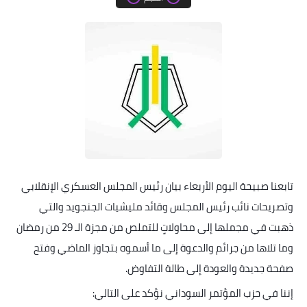
خواطر قصصية
صور
علوم وبحوث
فيديو
مجرد راى
منوعات
تابعنا صبيحة اليوم الأربعاء بيان رئيس المجلس العسكري الإنقلابي
مواضيع عامة
وتصريحات نائب رئيس المجلس وقائد مليشيات الجنجويد والتي
ذهبت في مجملها إلى محاولاتٍ للتملص من مجزة الـ 29 من رمضان
وما تلاها من جرائم والدعوة إلى ما أسموه بتجاوز الماضي وفتح
صفحة جديدة والعودة إلى طالة التفاوض
.
إننا في حزب المؤتمر السوداني نؤكد على التالي
: