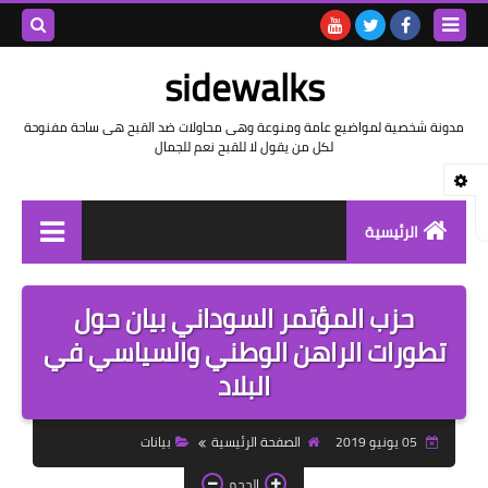
بحث هذه
sidewalks
المدونة
مدونة شخصية لمواضيع عامة ومنوعة وهى محاولات ضد القبح هى ساحة مفنوحة
لكل من يقول لا للقبح نعم للجمال
الإلكتروني
الرئيسية
توثيق وتاريخ
حزب المؤتمر السوداني بيان حول
بيانات
تطورات الراهن الوطني والسياسي في
البلاد
تقارير
خواطر بالعامية
05 يونيو 2019
الصفحة الرئيسية
بيانات
خواطر بالفصحى
الحجم