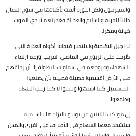
والمجرمون ولكن الثورة ألقت بأكبادها في سوح النضال
طلباً للحرية والسلام والعدالة فغدرتهم أيادي الموت
خيانة ومكرا
.
نزا جيل التضحية والانتصار فتجاوز أكوام العذرة التي
طُرحت على الربوع في الماضي القريب، ورغم ارتقاء
الشهداء وعروجهم في سماوات البطولة إلا أن رفاقهم
على الأرض أقسموا فصيلة فصيلة بأن يصنعوا
المستقبل كما اشتهوا وتمنوا لا كما رغب الطغاة
وطمعوا
.
إن مواكب الثلاثين من يونيو بالتزامها بالسلمية،
ستشحذ معها السهام في الأطراف في القرى والمدن
والفرقان والحلال شمالاً وشرقاً وغرباً، لتدوزن عصب