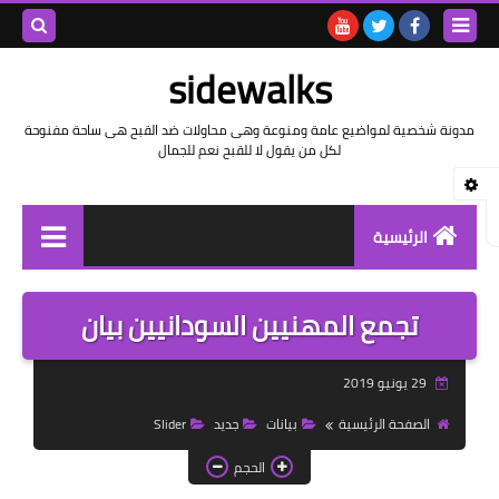
بحث هذه
sidewalks
المدونة
مدونة شخصية لمواضيع عامة ومنوعة وهى محاولات ضد القبح هى ساحة مفنوحة
لكل من يقول لا للقبح نعم للجمال
الإلكتروني
الرئيسية
توثيق وتاريخ
تجمع المهنيين السودانيين بيان
بيانات
29 يونيو 2019
تقارير
الصفحة الرئيسية
بيانات
جديد
Slider
خواطر بالعامية
الحجم
خواطر بالفصحى