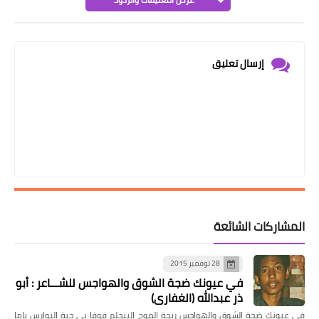
إرسال تعليق
المشاركات الشائعة
28 نوفمبر 2015
في عيونك ضجة الشوق والهواجس للشـــاعر : أبو
ذر عبدالله (الغفاري)
في عيونك ضجة الشوق والهواجس ريحة الموج البنحلم فوقا بى جية النوارس ياما