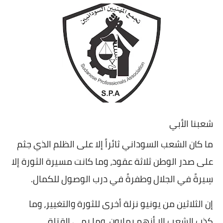
خواطر قصصية
صور
علوم وبحوث
فيديو
مجرد راى
منوعات
شعبنا الأبي
مواضيع عامة
ما كان الشعب السوداني ثائراً إلا على الظلم الذي جثم
على صدر الوطن ثلاثة عقود، وما كانت مسيرة الثورة إلا
سِيرةً في الجلال وطفرةً في درب الوصول للكمال
.
إن الثلاثين من يونيو نزلة أخرى للثورة والتغيير، وما
كذب الشعب إلا أنهم يمارون، وما رمى القتلة