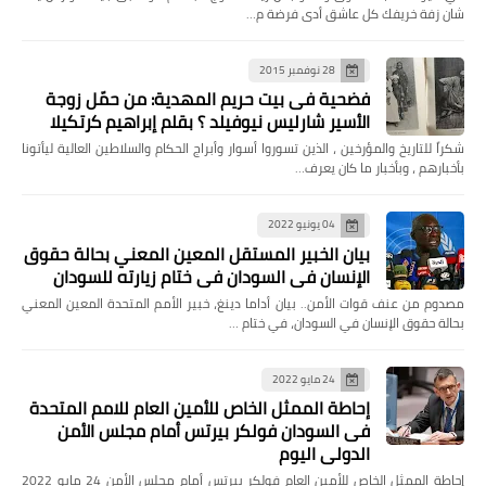
شان زفة خريفك كل عاشق أدى فرضة م…
28 نوفمبر 2015
فضحية فى بيت حريم المهدية: من حمّل زوجة
الأسير شارليس نيوفيلد ؟ بقلم إبراهيم كرتكيلا
شكراً للتاريخ والمؤرخين ، الذين تسوروا أسوار وأبراج الحكام والسلاطين العالية ليأتونا
بأخبارهم ، وبأخبار ما كان يعرف…
04 يونيو 2022
بيان الخبير المستقل المعين المعني بحالة حقوق
الإنسان في السودان في ختام زيارته للسودان
مصدوم من عنف قوات الأمن.. بيان أداما دينغ، خبير الأمم المتحدة المعين المعني
بحالة حقوق الإنسان في السودان، في ختام …
24 مايو 2022
إحاطة الممثل الخاص للأمين العام للامم المتحدة
فى السودان فولكر بيرتس أمام مجلس الأمن
الدولي اليوم
إحاطة الممثل الخاص للأمين العام فولكر بيرتس أمام مجلس الأمن 24 مايو 2022