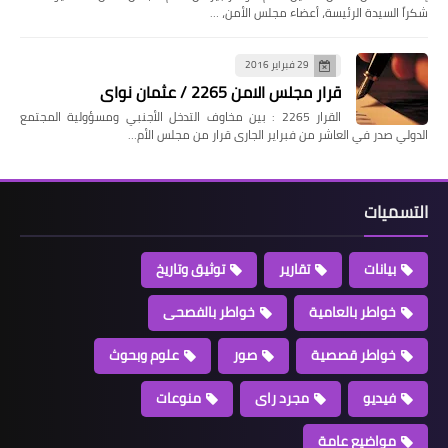
شكراً السيدة الرئيسة، أعضاء مجلس الأمن، …
29 فبراير 2016
قرار مجلس الامن 2265 / عثمان نواى
القرار 2265 : بين مخاوف التدخل الأجنبي ومسؤولية المجتمع
الدولي صدر في العاشر من فبراير الجارى قرار من مجلس الأم…
التسميات
بيانات
تقارير
توثيق وتاريخ
خواطر بالعامية
خواطر بالفصحى
خواطر قصصية
صور
علوم وبحوث
فيديو
مجرد راى
منوعات
مواضيع عامة