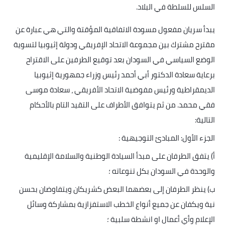
السلس للسلطة في البلاد
.
يبدأ سريان مفعول مسودة الاتفاقية المؤقتة والتي هي عبارة عن
مقترح مشترك بين مجموعة الاتحاد الإفريقي ودولة إثيوبيا لتسوية
الوضع السياسي في السودان بعد توقيع الطرفين على الاقتراح
برعاية سعادة الدكتور أبي أحمد رئيس وزراء جمهورية إثيوبيا
الديمقراطية ورئيس مفوضية الاتحاد الأفريقي ، سعادة موسى
فقي محمد. من ثم يتوافق الأطراف على التقيد التام بالأحكام
التالية
:
الجزء الأول: المبادئ التوجيهية
:
أ) يتفق الطرفان على مبدأ السيادة الوطنية والسلامة الإقليمية
والوحدة في السودان بكل تنوعاته ؛
ب) ينظر الطرفان إلى بعضهما البعض كشريكان ويتفاوضان بحسن
نية ويكفان عن جميع أنواع الخطب الاستفزازية بمشاركة وسائل
الإعلام وأي أعمال او انشطة سلبية ؛