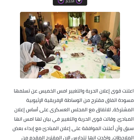
الحجم
خواطر قصصية
صور
علوم وبحوث
فيديو
مجرد راى
منوعات
مواضيع عامة
اعلنت قوى إعلان الحرية والتغيير امس الخميس عن تسلمها
مسودة اتفاق مقترح من الوساطة الإفريقية الإثيوبية
المشتركة، للاتفاق مع المجلس العسكرى على أساس إعلان
المبادئ. وقالت قوى الحرية والتغيير في بيان لها امس انها
سبق وأن أعلنت الموافقة على إعلان المبادئ مع إبداء بعض
الملاحظات، واكدت انها تتدارس الان المقترح المقدم من