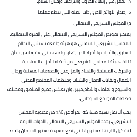
4.
العمل على إنهاء الحروب والنزاعات وإحلال السلام
.
5.
إصدار اللوائح الأخرى ذات الصلة التي تنظم عملها
ج) المجلس التشريعي الانتقالي
يقتصر تفويض المجلس التشريعي الانتقالي على الفترة الانتقالية.
المجلس التشريعي الانتقالي هو هيئة جامعة تستثني النظام
السابق والأحزاب والأفراد الذين تعاونوا معه حتى سقوطه. يجب أن
تتالف هيئة المجلس التشريعي من أعضاء الأحزاب السياسية
والحركات المسلحة والنساء والمزارعين والجمعيات المهنية ورجال
الأعمال ونقابات العمال والشباب ومنظمات المجتمع المدني
والشيوخ والعلماء والأكاديميين وان تعكس جميع المناطق ومختلف
قطاعات المجتمع السوداني
.
يجب ألا تقل نسبة مشاركة المرأة عن 40٪ من عضوية المجلس
التشريعي. يحدد المجلس التشريعي الانتقالي الأدوات اللازمة
لتشكيل اللجنة الدستورية التي تضع مسودة دستور السودان وتحدد