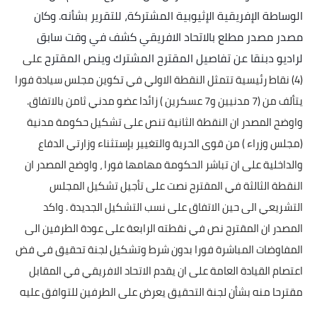
الوساطة الإفريقية الإثيوبية المشتركة، للتقرير بشأنه. وكان
مصدر مصدر مطلع بالاتحاد الافريقي كشف في وقت سابق
لراديو دبنقا عن تفاصيل المقترح المشترك وينص المقترح
على
(4) نقاط رئيسية تتمثل النقطة الاولي في تكوين مجلس سيادة فورا
يتألف من (7 مدنيين و7 عسكرين ) زائدا عضو مدني ثامن بالاتفاق.
واوضح المصدر ان النقطة الثانية تنص على تشكيل حكومة مدنية
(مجلس وزراء ) من قوى الحرية والتغيير بإستثناء وزارتي الدفاع
والداخلية على ان تباشر الحكومة مهامها فورا ، واوضح المصدر ان
النقطة الثالثة في المقترح نصت على تأجيل تشكيل المجلس
التشريعي الى حين الاتفاق على نسب التشكيل الجديدة . واكد
المصدر ان المقترح نص في نقطته الرابعة على عودة الطرفين الى
المفاوضات المباشرة فورا بدون شرط وتشكيل لجنة تحقيق في فض
اعتصام القيادة العامة على ان يقدم الاتحاد الافريقي في المقابل
مقترحا منه بشأن لجنة التحقيق يعرض على الطرفين للتوافق عليه