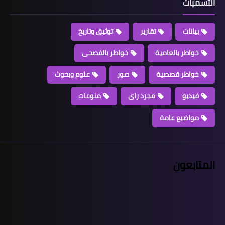
التسميات
بيانات
تقارير
توثيق وتاريخ
خواطر بالعامية
خواطر بالفصحى
خواطر قصصية
صور
علوم وبحوث
فيديو
مجرد راى
منوعات
مواضيع عامة
المتابعون