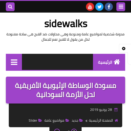
بحث هذه
sidewalks
المدونة
مدونة شخصية لمواضيع عامة ومنوعة وهى محاولات ضد القبح هى ساحة مفنوحة
لكل من يقول لا للقبح نعم للجمال
الإلكتروني
الرئيسية
توثيق وتاريخ
مسودة الوساطة الإثيوبية الأفريقية
بيانات
لحل الأزمة السودانية
تقارير
28 يونيو 2019
خواطر بالعامية
الصفحة الرئيسية
جديد
مواضيع عامة
Slider
خواطر بالفصحى