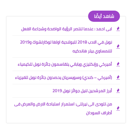
شاهد أيضًا
ابى احمد : عندما تنتصر الرؤية الواضحة وشجاعة الفعل
نوبل في الادب 2018 للبولندية اولغا توكارتشوك و2019
للنمساوي بيتر هاندكيه
أميركي وإنكليزي وياباني يتقاسمون جائزة نوبل للكيمياء
(أميركي – كندي) وسويسريان يحصدون جائزة نوبل للفيزياء
أبرز المرشحين لنيل جوائز نوبل 2019
من تلودى الى نيرتتى: استمرار استباحة الارض والعرض فى
أطراف السودان