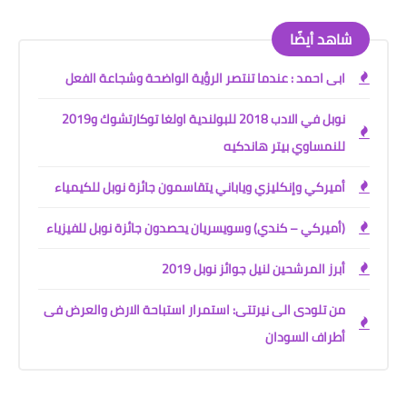
شاهد أيضًا
ابى احمد : عندما تنتصر الرؤية الواضحة وشجاعة الفعل
نوبل في الادب 2018 للبولندية اولغا توكارتشوك و2019
للنمساوي بيتر هاندكيه
أميركي وإنكليزي وياباني يتقاسمون جائزة نوبل للكيمياء
(أميركي – كندي) وسويسريان يحصدون جائزة نوبل للفيزياء
أبرز المرشحين لنيل جوائز نوبل 2019
من تلودى الى نيرتتى: استمرار استباحة الارض والعرض فى
أطراف السودان