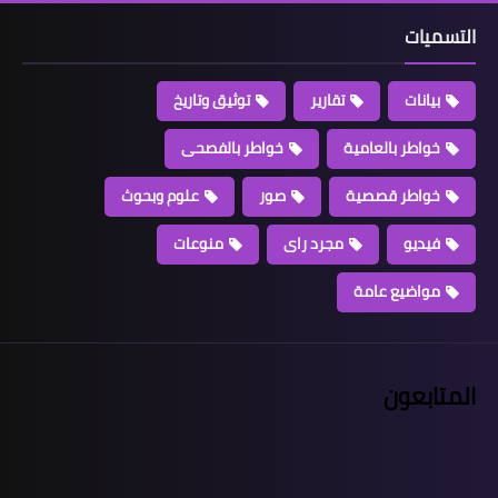
التسميات
بيانات
تقارير
توثيق وتاريخ
خواطر بالعامية
خواطر بالفصحى
خواطر قصصية
صور
علوم وبحوث
فيديو
مجرد راى
منوعات
مواضيع عامة
المتابعون