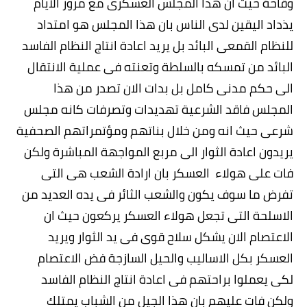
وقاحة حيث ان هذا المجلس العسكرى مع مرور الايام
يذداد اليقين لدى الناس بان هذا المجلس هو امتداد
للنظام القمعى البائد بل يريد اعادة انتاج النظام الفاسد
البائد من تمسكه بالسلطة وتعنته فى عملية الانتقال
الى حكم مدنى كامل بل بدات الان تصدر من هذا
المجلس فاقد الشرعية تهديدات وتصرفات كانه مجلس
شرعى حيث انه ومن خلال بناتهم ومؤتمراتهم الصحفية
يريدون اعادة الثوار الى مربع المواجهة المباشرة ولكن
فات على هولاء العسكر بان ارادة الشعب هى التى
تفرض ما سوف يكون والشعب الثائر فى يده العديد من
الاسلحة التى تجعل هولاء العسكر يركعون حيث ان
الاعتصام الان يشكل سلاح قوى فى يد الثوار ويريد
العسكر بكل الاساليب والحيل السازجة فض الاعتصام
لكى يعملوا براحتهم فى اعادة انتاج النظام الفاسد
ولكن فات عليهم بان هذا الجيل من الشباب يمتلك