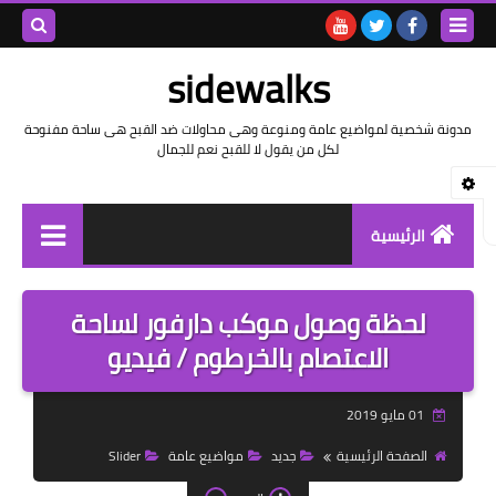
بحث هذه
sidewalks
المدونة
مدونة شخصية لمواضيع عامة ومنوعة وهى محاولات ضد القبح هى ساحة مفنوحة
لكل من يقول لا للقبح نعم للجمال
الإلكتروني
الرئيسية
توثيق وتاريخ
لحظة وصول موكب دارفور لساحة
بيانات
الاعتصام بالخرطوم / فيديو
تقارير
01 مايو 2019
خواطر بالعامية
الصفحة الرئيسية
جديد
مواضيع عامة
Slider
خواطر بالفصحى