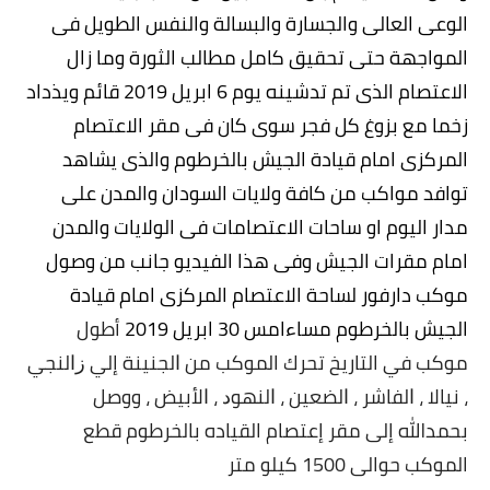
الوعى العالى والجسارة والبسالة والنفس الطويل فى
المواجهة حتى تحقيق كامل مطالب الثورة وما زال
الاعتصام الذى تم تدشينه يوم 6 ابريل 2019 قائم ويذداد
زخما مع بزوغ كل فجر سوى كان فى مقر الاعتصام
المركزى امام قيادة الجيش بالخرطوم والذى يشاهد
توافد مواكب من كافة ولايات السودان والمدن على
مدار اليوم او ساحات الاعتصامات فى الولايات والمدن
امام مقرات الجيش وفى هذا الفيديو
جانب من وصول
موكب دارفور لساحة الاعتصام المركزى امام قيادة
الجيش بالخرطوم مساءامس 30 ابريل 2019
أطول
موكب في التاريخ تحرك الموكب ﻣﻦ ﺍﻟﺠﻨﻴﻨﺔ إﻟﻲ ﺯﺍﻟﻨﺠﻲ
، ﻧﻴﺎﻻ ، ﺍﻟﻔﺎﺷﺮ ، ﺍﻟﻀﻌﻴﻦ ، ﺍﻟﻨﻬﻮﺩ ، ﺍﻷﺑﻴﺾ ، ووصل
بحمدالله إلى مقر إعتصام القياده بالخرطوم قطع
الموكب حوالى 1500 كيلو متر