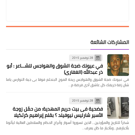
المشاركات الشائعة
28 نوفمبر 2015
في عيونك ضجة الشوق والهواجس للشـــاعر : أبو
ذر عبدالله (الغفاري)
في عيونك ضجة الشوق والهواجس ريحة الموج البنحلم فوقا بى جية النوارس ياما
شان زفة خريفك كل عاشق أدى فرضة م…
28 نوفمبر 2015
فضحية فى بيت حريم المهدية: من حمّل زوجة
الأسير شارليس نيوفيلد ؟ بقلم إبراهيم كرتكيلا
شكراً للتاريخ والمؤرخين ، الذين تسوروا أسوار وأبراج الحكام والسلاطين العالية ليأتونا
بأخبارهم ، وبأخبار ما كان يعرف…