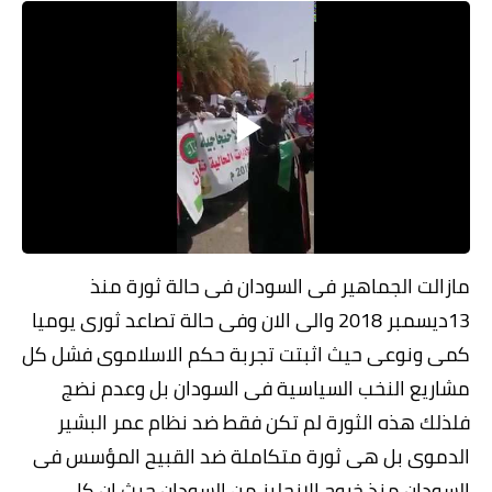
خواطر قصصية
صور
علوم وبحوث
فيديو
مجرد راى
منوعات
مازالت الجماهير فى السودان فى حالة ثورة منذ
مواضيع عامة
13ديسمبر 2018 والى الان وفى حالة تصاعد ثورى يوميا
كمى ونوعى حيث اثبتت تجربة حكم الاسلاموى فشل كل
مشاريع النخب السياسية فى السودان بل وعدم نضج
فلذلك هذه الثورة لم تكن فقط ضد نظام عمر البشير
الدموى بل هى ثورة متكاملة ضد القبيح المؤسس فى
السودان منذ خروج الانجليز من السودان حيث ان كل