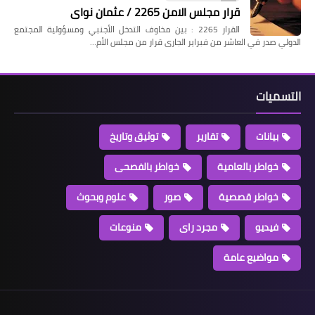
قرار مجلس الامن 2265 / عثمان نواى
القرار 2265 : بين مخاوف التدخل الأجنبي ومسؤولية المجتمع
الدولي صدر في العاشر من فبراير الجارى قرار من مجلس الأم…
التسميات
بيانات
تقارير
توثيق وتاريخ
خواطر بالعامية
خواطر بالفصحى
خواطر قصصية
صور
علوم وبحوث
فيديو
مجرد راى
منوعات
مواضيع عامة