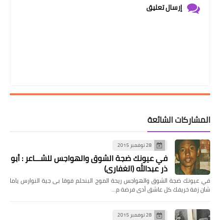
إرسال تعليق
المشاركات الشائعة
28 نوفمبر 2015
في عيونك ضجة الشوق والهواجس للشـــاعر : أبو
ذر عبدالله (الغفاري)
في عيونك ضجة الشوق والهواجس ريحة الموج البنحلم فوقا بى جية النوارس ياما
شان زفة خريفك كل عاشق أدى فرضة م…
28 نوفمبر 2015