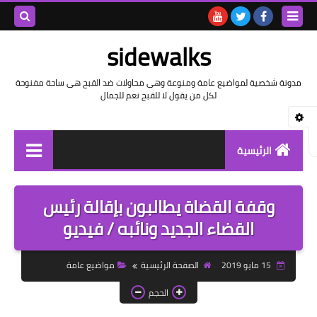
بحث هذه
sidewalks
المدونة
مدونة شخصية لمواضيع عامة ومنوعة وهى محاولات ضد القبح هى ساحة مفنوحة
لكل من يقول لا للقبح نعم للجمال
الإلكتروني
الرئيسية
توثيق وتاريخ
وقفة القضاة يطالبون بإقالة رئيس
بيانات
القضاء الجديد ونائبه / فيديو
تقارير
15 مايو 2019
الصفحة الرئيسية
مواضيع عامة
خواطر بالعامية
الحجم
خواطر بالفصحى