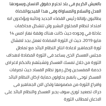
بالعيش الكريم فى بلد تحترم حقوق الانسان ويسودها
العدل والسلام والمساواة وفى هذا الفيديو
القضاة
يطالبون بإقالة رئيس القضاء الجديد ونائبه ويؤكدون انه
امتداد لنظام المخلوع البشير ولن تتشكل محاكمات
عادلة في وجوده حيث كانت هناك وقفة نهار امس 14
مايو 2019.
حيث ان الثورة المضادة تعمل بجد لافشال
ثورة الجماهير لاعادة انتاج النظام البائد مع تماطل
مجلس العسكر الذى يساعد فى الثورة المضادة لاهداف
الثورة من خلال تمسك العسكر وتشبثهم بالحكم لاغراض
خدمة المفسدين وكل رموز نظام الفساد حيث تصرفات
العسكر توحى بانهم يحاولون حماية اركان النظام البائد
وافراغ الثورة من مضمونها ولكن الان الجماهير فى
حراك تصعيد ثورى سوف يجبر العسكر والنظام البائد على
الاذعان لمطالب الثورة