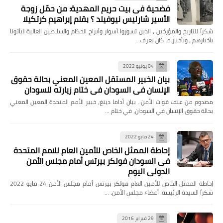
فضحية فى بيت حريم المهدية: من حمّل زوجة
الأسير شارليس نيوفيلد ؟ بقلم إبراهيم كرتكيلا
شكراً للتاريخ والمؤرخين ، الذين تسوروا أسوار وأبراج الحكام والسلاطين العالية ليأتونا
بأخبارهم ، وبأخبار ما كان يعرف…
04 يونيو 2022
بيان الخبير المستقل المعين المعني بحالة حقوق
الإنسان في السودان في ختام زيارته للسودان
مصدوم من عنف قوات الأمن.. بيان أداما دينغ، خبير الأمم المتحدة المعين المعني
بحالة حقوق الإنسان في السودان، في ختام …
24 مايو 2022
إحاطة الممثل الخاص للأمين العام للامم المتحدة
فى السودان فولكر بيرتس أمام مجلس الأمن
الدولي اليوم
إحاطة الممثل الخاص للأمين العام فولكر بيرتس أمام مجلس الأمن 24 مايو 2022
شكراً السيدة الرئيسة، أعضاء مجلس الأمن، …
29 فبراير 2016