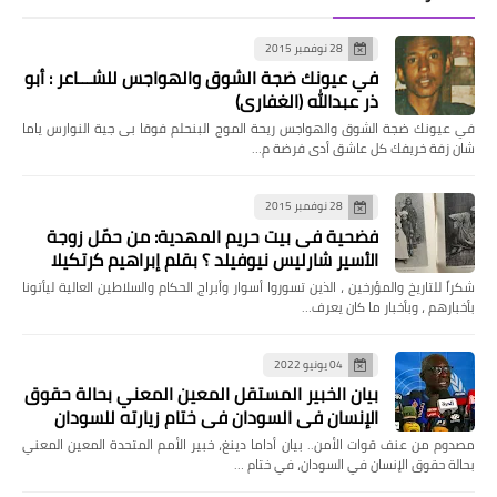
28 نوفمبر 2015
في عيونك ضجة الشوق والهواجس للشـــاعر : أبو
ذر عبدالله (الغفاري)
في عيونك ضجة الشوق والهواجس ريحة الموج البنحلم فوقا بى جية النوارس ياما
شان زفة خريفك كل عاشق أدى فرضة م…
28 نوفمبر 2015
فضحية فى بيت حريم المهدية: من حمّل زوجة
الأسير شارليس نيوفيلد ؟ بقلم إبراهيم كرتكيلا
شكراً للتاريخ والمؤرخين ، الذين تسوروا أسوار وأبراج الحكام والسلاطين العالية ليأتونا
بأخبارهم ، وبأخبار ما كان يعرف…
04 يونيو 2022
بيان الخبير المستقل المعين المعني بحالة حقوق
الإنسان في السودان في ختام زيارته للسودان
مصدوم من عنف قوات الأمن.. بيان أداما دينغ، خبير الأمم المتحدة المعين المعني
بحالة حقوق الإنسان في السودان، في ختام …