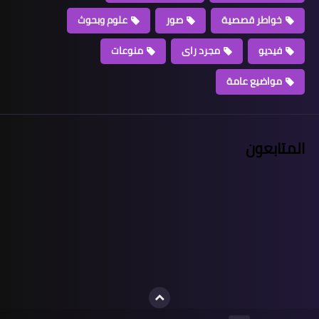
خواطر قصصية
صور
علوم وبحوث
فيديو
مجرد راى
منوعات
مواضيع عامة
المتابعون