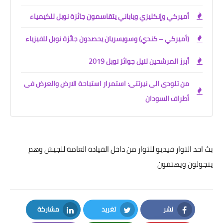
أميركي وإنكليزي وياباني يتقاسمون جائزة نوبل للكيمياء
(أميركي – كندي) وسويسريان يحصدون جائزة نوبل للفيزياء
أبرز المرشحين لنيل جوائز نوبل 2019
من تلودى الى نيرتتى: استمرار استباحة الارض والعرض فى
أطراف السودان
بث احد الثوار فيديو للثوار من داخل القيادة العامة للجيش وهم
يتجولون ويهتفون
نشر
تغريد
مشاركة
LinkedIn
Twitter
Facebook