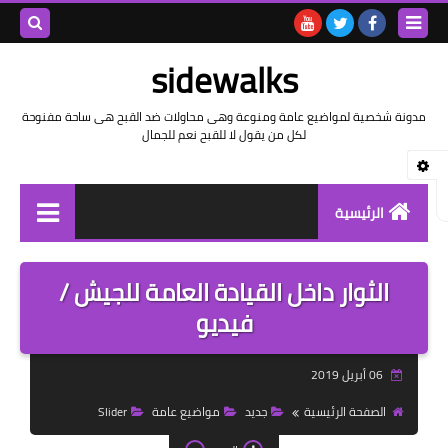
بحث هذه
sidewalks
المدونة
مدونة شخصية لمواضيع عامة ومنوعة وهى محاولات ضد القبح هى ساحة مفنوحة
لكل من يقول لا للقبح نعم للجمال
الإلكتروني
الرئيسية
توثيق وتاريخ
الثوار داخل القيادة العامة للجيش /
بيانات
فيديو
تقارير
06 أبريل 2019
خواطر بالعامية
الصفحة الرئيسية
جديد
مواضيع عامة
Slider
خواطر بالفصحى