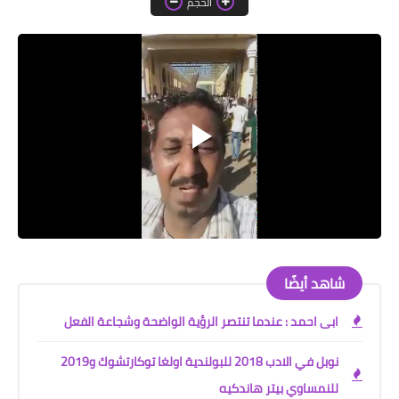
الحجم
خواطر قصصية
صور
علوم وبحوث
فيديو
مجرد راى
منوعات
مواضيع عامة
شاهد أيضًا
ابى احمد : عندما تنتصر الرؤية الواضحة وشجاعة الفعل
نوبل في الادب 2018 للبولندية اولغا توكارتشوك و2019
للنمساوي بيتر هاندكيه