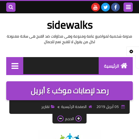
بحث هذه
sidewalks
المدونة
مدونة شخصية لمواضيع عامة ومنوعة وهى محاولات ضد القبح هى ساحة مفنوحة
لكل من يقول لا للقبح نعم للجمال
الإلكتروني
الرئيسية
توثيق وتاريخ
رصد لإصابات موكب ٤ أبريل
بيانات
05 أبريل 2019
الصفحة الرئيسية
تقارير
تقارير
الحجم
خواطر بالعامية
خواطر بالفصحى