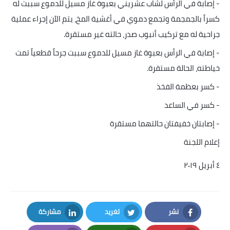
-
إصابة في الرأس لشاب عشريني بعبوة غاز مسيل للدموع سببت له
كسراً بالجمجمة وتجمع دموي في أغشية المخ، يتم الآن إجراء عملية
جراحية له مع تركيب أنبوب صدر، حالته غير مستقرة
.
-
إصابة في الرأس بعبوة غاز مسيل للدموع سببت جرحاً قطعياً تمت
خياطته، الحالة مستقرة
.
-
كسر بعظمة الفخذ
-
كسر في الساعد
-
إصابتان خفيفتان حالتهما مستقرة
إعلام اللجنة
٤
أبريل ٢٠١٩
نشر
تغريد
مشاركة
LinkedIn
Twitter
Facebook