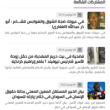
المشاركات الشائعة
28 نوفمبر 2015
في عيونك ضجة الشوق والهواجس للشـــاعر : أبو
ذر عبدالله (الغفاري)
في عيونك ضجة الشوق والهواجس ريحة الموج البنحلم فوقا بى جية النوارس ياما
شان زفة خريفك كل عاشق أدى فرضة م…
28 نوفمبر 2015
فضحية فى بيت حريم المهدية: من حمّل زوجة
الأسير شارليس نيوفيلد ؟ بقلم إبراهيم كرتكيلا
شكراً للتاريخ والمؤرخين ، الذين تسوروا أسوار وأبراج الحكام والسلاطين العالية ليأتونا
بأخبارهم ، وبأخبار ما كان يعرف…
04 يونيو 2022
بيان الخبير المستقل المعين المعني بحالة حقوق
الإنسان في السودان في ختام زيارته للسودان
مصدوم من عنف قوات الأمن.. بيان أداما دينغ، خبير الأمم المتحدة المعين المعني
بحالة حقوق الإنسان في السودان، في ختام …