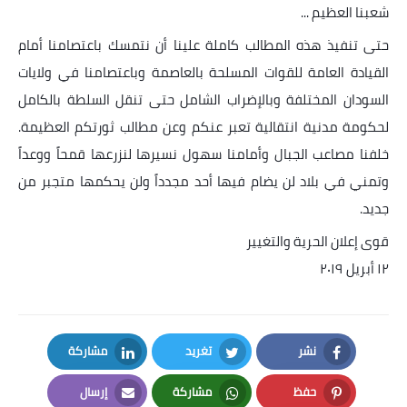
شعبنا العظيم ...
حتى تنفيذ هذه المطالب كاملة علينا أن نتمسك باعتصامنا أمام
القيادة العامة للقوات المسلحة بالعاصمة وباعتصامنا في ولايات
السودان المختلفة وبالإضراب الشامل حتى تنقل السلطة بالكامل
لحكومة مدنية انتقالية تعبر عنكم وعن مطالب ثورتكم العظيمة.
خلفنا مصاعب الجبال وأمامنا سهول نسيرها لنزرعها قمحاً ووعداً
وتمني في بلاد لن يضام فيها أحد مجدداً ولن يحكمها متجبر من
جديد.
قوى إعلان الحرية والتغيير
١٢ أبريل ٢٠١٩
نشر
تغريد
مشاركة
LinkedIn
Twitter
Facebook
حفظ
مشاركة
إرسال