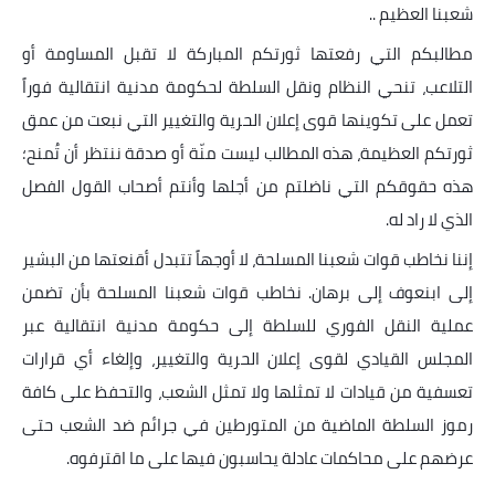
شعبنا العظيم ..
مطالبكم التي رفعتها ثورتكم المباركة لا تقبل المساومة أو
التلاعب، تنحي النظام ونقل السلطة لحكومة مدنية انتقالية فوراً
تعمل على تكوينها قوى إعلان الحرية والتغيير التي نبعت من عمق
ثورتكم العظيمة، هذه المطالب ليست منّة أو صدقة ننتظر أن تُمنح؛
هذه حقوقكم التي ناضلتم من أجلها وأنتم أصحاب القول الفصل
الذي لا راد له.
إننا نخاطب قوات شعبنا المسلحة، لا أوجهاً تتبدل أقنعتها من البشير
إلى ابنعوف إلى برهان. نخاطب قوات شعبنا المسلحة بأن تضمن
عملية النقل الفوري للسلطة إلى حكومة مدنية انتقالية عبر
المجلس القيادي لقوى إعلان الحرية والتغيير، وإلغاء أي قرارات
تعسفية من قيادات لا تمثلها ولا تمثل الشعب، والتحفظ على كافة
رموز السلطة الماضية من المتورطين في جرائم ضد الشعب حتى
عرضهم على محاكمات عادلة يحاسبون فيها على ما اقترفوه.