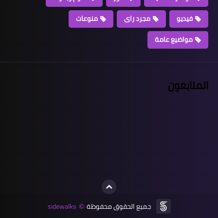
فيديو
مجرد راى
منوعات
مواضيع عامة
المتابعون
جميع الحقوق محفوظة
sidewalks
©