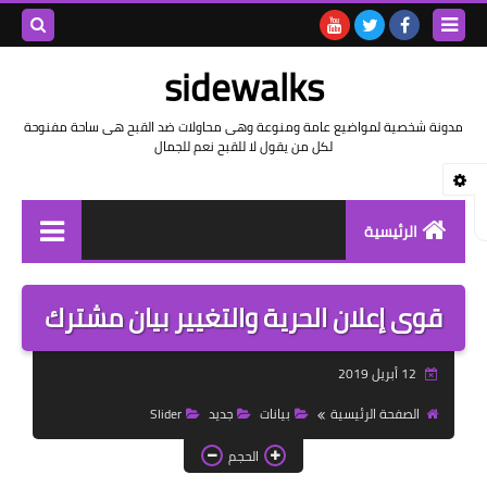
بحث هذه
sidewalks
المدونة
مدونة شخصية لمواضيع عامة ومنوعة وهى محاولات ضد القبح هى ساحة مفنوحة
لكل من يقول لا للقبح نعم للجمال
الإلكتروني
الرئيسية
توثيق وتاريخ
قوى إعلان الحرية والتغيير بيان مشترك
بيانات
12 أبريل 2019
تقارير
الصفحة الرئيسية
بيانات
جديد
Slider
خواطر بالعامية
الحجم
خواطر بالفصحى