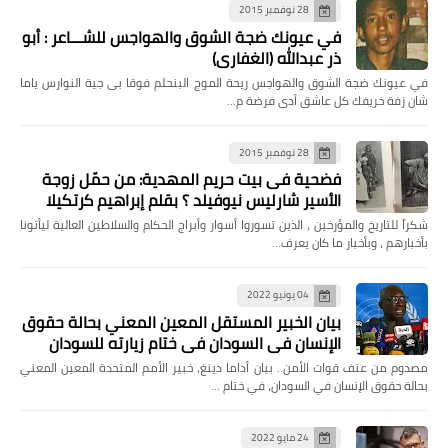
28 نوفمبر 2015
في عيونك ضجة الشوق والهواجس للشـــاعر : أبو
ذر عبدالله (الغفاري)
في عيونك ضجة الشوق والهواجس ريحة الموج البنحلم فوقا بى جية النوارس ياما
شان زفة خريفك كل عاشق أدى فرضة م…
28 نوفمبر 2015
فضحية فى بيت حريم المهدية: من حمّل زوجة
الأسير شارليس نيوفيلد ؟ بقلم إبراهيم كرتكيلا
شكراً للتاريخ والمؤرخين ، الذين تسوروا أسوار وأبراج الحكام والسلاطين العالية ليأتونا
بأخبارهم ، وبأخبار ما كان يعرف…
04 يونيو 2022
بيان الخبير المستقل المعين المعني بحالة حقوق
الإنسان في السودان في ختام زيارته للسودان
مصدوم من عنف قوات الأمن.. بيان أداما دينغ، خبير الأمم المتحدة المعين المعني
بحالة حقوق الإنسان في السودان، في ختام …
24 مايو 2022