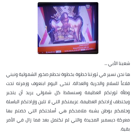
خواطر قصصية
صور
علوم وبحوث
فيديو
مجرد راى
شعبنا الأبي ...
منوعات
ها نحن نسير في ثورتنا خطوة بخطوة نحطم صخور الشمولية ونبني
قلاعاً للسلام والحرية والعدالة. تنحى اليوم ابنعوف وزمرته تحت
مواضيع عامة
وطأة ثورتكم العظيمة وسنسقط كل شمولي يريد أن يتجبر
ويختطف إرادتكم العظيمة. عزيمتكم التي لا تلين وإرادتكم الباسلة
وحلمكم بوطن يشبه ملامحكم هي أسلحتكم التي خضتم بها
معركة ديسمبر المجيدة والتي لم تكتمل بعد فما زال في الأمر
بقية.