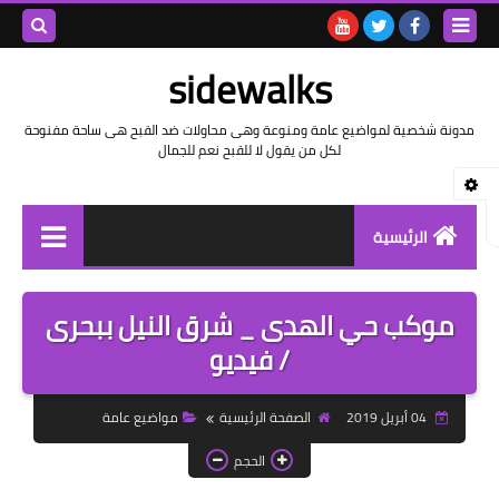
بحث هذه
sidewalks
المدونة
مدونة شخصية لمواضيع عامة ومنوعة وهى محاولات ضد القبح هى ساحة مفنوحة
لكل من يقول لا للقبح نعم للجمال
الإلكتروني
الرئيسية
توثيق وتاريخ
موكب حي الهدى _ شرق النيل ببحرى
بيانات
/ فيديو
تقارير
04 أبريل 2019
الصفحة الرئيسية
مواضيع عامة
خواطر بالعامية
الحجم
خواطر بالفصحى