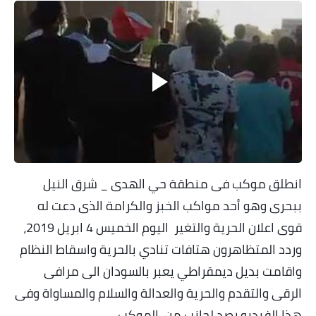
خواطر قصصية
صور
علوم وبحوث
فيديو
مجرد راى
منوعات
انطلق موكب فى منطقة حي الهدى _ شرق النيل
مواضيع عامة
ببحرى وهو أحد مواكب الخبز والكرامة الذى دعت له
قوى اعلان الحرية والتغير اليوم الخميس 4 ابريل 2019،
وردد المتظاهرون هتافات تنادي بالحرية واسقاط النظام
واقامت بديل ديمقراطي يعبر بالسودان الى مرافى
الرقى والتقدم والحرية والعدالة والسلام والمساواة وفى
هذا الفيديو رصد لجانب من الموكب
.