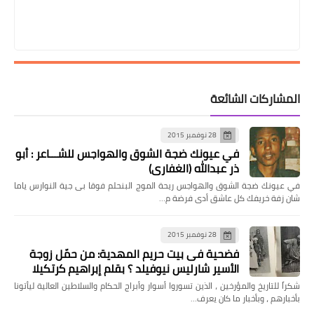
المشاركات الشائعة
28 نوفمبر 2015
في عيونك ضجة الشوق والهواجس للشـــاعر : أبو
ذر عبدالله (الغفاري)
في عيونك ضجة الشوق والهواجس ريحة الموج البنحلم فوقا بى جية النوارس ياما
شان زفة خريفك كل عاشق أدى فرضة م…
28 نوفمبر 2015
فضحية فى بيت حريم المهدية: من حمّل زوجة
الأسير شارليس نيوفيلد ؟ بقلم إبراهيم كرتكيلا
شكراً للتاريخ والمؤرخين ، الذين تسوروا أسوار وأبراج الحكام والسلاطين العالية ليأتونا
بأخبارهم ، وبأخبار ما كان يعرف…