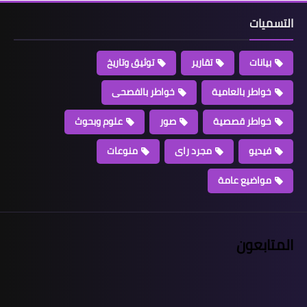
التسميات
بيانات
تقارير
توثيق وتاريخ
خواطر بالعامية
خواطر بالفصحى
خواطر قصصية
صور
علوم وبحوث
فيديو
مجرد راى
منوعات
مواضيع عامة
المتابعون