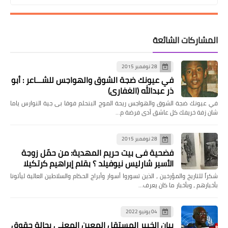
المشاركات الشائعة
28 نوفمبر 2015
في عيونك ضجة الشوق والهواجس للشـــاعر : أبو
ذر عبدالله (الغفاري)
في عيونك ضجة الشوق والهواجس ريحة الموج البنحلم فوقا بى جية النوارس ياما
شان زفة خريفك كل عاشق أدى فرضة م…
28 نوفمبر 2015
فضحية فى بيت حريم المهدية: من حمّل زوجة
الأسير شارليس نيوفيلد ؟ بقلم إبراهيم كرتكيلا
شكراً للتاريخ والمؤرخين ، الذين تسوروا أسوار وأبراج الحكام والسلاطين العالية ليأتونا
بأخبارهم ، وبأخبار ما كان يعرف…
04 يونيو 2022
بيان الخبير المستقل المعين المعني بحالة حقوق