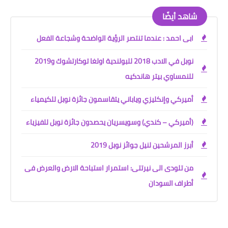
شاهد أيضًا
ابى احمد : عندما تنتصر الرؤية الواضحة وشجاعة الفعل
نوبل في الادب 2018 للبولندية اولغا توكارتشوك و2019
للنمساوي بيتر هاندكيه
أميركي وإنكليزي وياباني يتقاسمون جائزة نوبل للكيمياء
(أميركي – كندي) وسويسريان يحصدون جائزة نوبل للفيزياء
أبرز المرشحين لنيل جوائز نوبل 2019
من تلودى الى نيرتتى: استمرار استباحة الارض والعرض فى
أطراف السودان