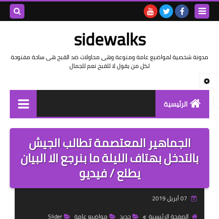
بحث هذه
sidewalks
المدونة
مدونة شخصية لمواضيع عامة ومنوعة وهى محاولات ضد القبح هى ساحة مفنوحة
لكل من يقول لا للقبح نعم للجمال
الإلكتروني
الرئيسية
توثيق وتاريخ
الجماهير المعتصمة تطالب الجيش
بيانات
بالتدخل بهتاف الليلة ما بنرجع الا البيان
يطلع / فيديو
تقارير
خواطر بالعامية
07 أبريل 2019
خواطر بالفصحى
الصفحة الرئيسية
جديد
مواضيع عامة
Slider