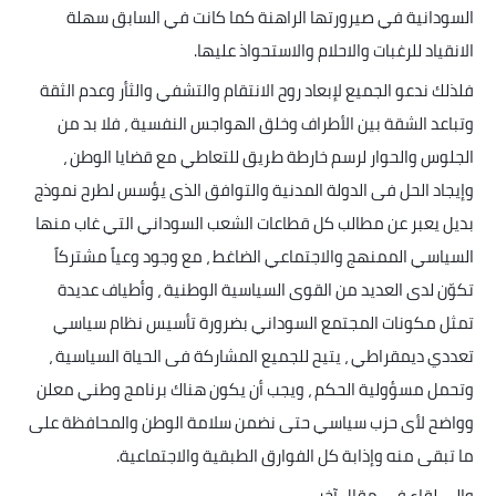
السودانية في صيرورتها الراهنة كما كانت في السابق سهلة
الانقياد للرغبات والاحلام والاستحواذ عليها
.
فلذلك ندعو الجميع لإبعاد روح الانتقام والتشفي والثأر وعدم الثقة
وتباعد الشقة بين الأطراف وخلق الهواجس النفسية ، فلا بد من
الجلوس والحوار لرسم خارطة طريق للتعاطي مع قضايا الوطن ،
وإيجاد الحل فى الدولة المدنية والتوافق الذى يؤسس لطرح نموذج
بديل يعبر عن مطالب كل قطاعات الشعب السوداني التي غاب منها
السياسي الممنهج والاجتماعي الضاغط ، مع وجود وعياً مشتركاً
تكوّن لدى العديد من القوى السياسية الوطنية ، وأطياف عديدة
تمثل مكونات المجتمع السوداني بضرورة تأسيس نظام سياسي
تعددي ديمقراطي ، يتيح للجميع المشاركة فى الحياة السياسية ،
وتحمل مسؤولية الحكم ، ويجب أن يكون هناك برنامج وطني معلن
وواضح لأى حزب سياسي حتى نضمن سلامة الوطن والمحافظة على
ما تبقى منه وإذابة كل الفوارق الطبقية والاجتماعية
.
والي لقاء في مقال آخر
.........