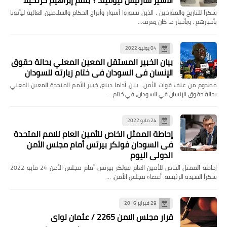
الأسير شارليس نيوفيلد ؟ بقلم إبراهيم كرتكيلا
شكراً للتاريخ والمؤرخين ، الذين تسوروا أسوار وأبراج الحكام والسلاطين العالية ليأتونا
بأخبارهم ، وبأخبار ما كان يعرف…
04 يونيو 2022
بيان الخبير المستقل المعين المعني بحالة حقوق
الإنسان في السودان في ختام زيارته للسودان
مصدوم من عنف قوات الأمن.. بيان أداما دينغ، خبير الأمم المتحدة المعين المعني
بحالة حقوق الإنسان في السودان، في ختام …
24 مايو 2022
إحاطة الممثل الخاص للأمين العام للامم المتحدة
فى السودان فولكر بيرتس أمام مجلس الأمن
الدولي اليوم
إحاطة الممثل الخاص للأمين العام فولكر بيرتس أمام مجلس الأمن 24 مايو 2022
شكراً السيدة الرئيسة، أعضاء مجلس الأمن، …
29 فبراير 2016
قرار مجلس الامن 2265 / عثمان نواى