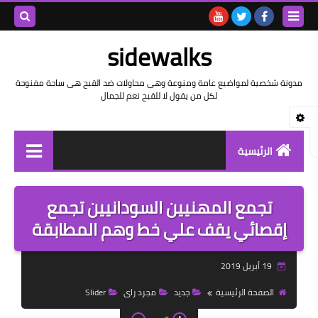
بحث هذه
sidewalks
المدونة
مدونة شخصية لمواضيع عامة ومنوعة وهى محاولات ضد القبح هى ساحة مفنوحة
لكل من يقول لا للقبح نعم للجمال
الإلكتروني
الرئيسية
توثيق وتاريخ
تجمع المهنيين السودانيين تجمع
بيانات
إقصائي يقف علي خط وهم المطابقة
تقارير
19 أبريل 2019
خواطر بالعامية
الصفحة الرئيسية
جديد
مجرد راى
Slider
خواطر بالفصحى