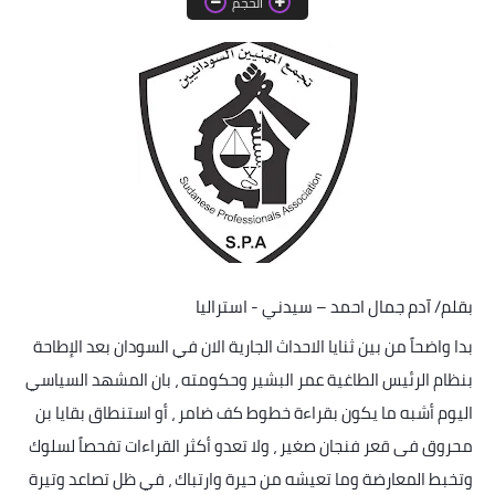
الحجم
خواطر قصصية
صور
علوم وبحوث
فيديو
مجرد راى
منوعات
بقلم/ آدم جمال احمد – سيدني - استراليا
مواضيع عامة
بدا واضحاً من بين ثنايا الاحداث الجارية الان في السودان بعد الإطاحة
بنظام الرئيس الطاغية عمر البشير وحكومته ، بان المشهد السياسي
اليوم أشبه ما يكون بقراءة خطوط كف ضامر ، أو استنطاق بقايا بن
محروق فى قعر فنجان صغير ، ولا تعدو أكثر القراءات تفحصاً لسلوك
وتخبط المعارضة وما تعيشه من حيرة وارتباك ، في ظل تصاعد وتيرة