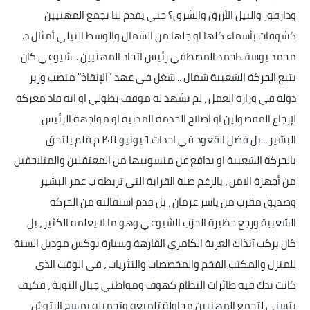
ودارفور والنيل الأزرق والشرق؟ حتي يقدم لنا تجمع المهنيين
كشوفات بأسماء كلها او جلها من الشمال والوسط النيلي أمثال د.
محمد يوسف احمد المصطفي رئيس اتحاد المهنيين .. شيوعي كان
يتبع الحركة الشعبية شمال .. شغل في عهد "الإنقاذ" منصب وزير
دولة في وزارة العمل ، لم نشهد له موقف بطولي او انه قاد معركة
لإرجاع المفصولين او اصلاح الخدمة المدنية او مواجهة الرئيس
البشير .. بل فضل القعود في احداث ٦ يونيو ٢٠١١ م فلم يلتحق
بالحركة الشعبية او يدافع عن منسوبيها من المعتقلين والمتلاحقين
من أجهزة الامن ، بالرغم صلة القرابة التي تربطه ب عمر البشير
وصديق مقرب من ياسر عرمان ، بل قدم استقالته من الحركة
الشعبية ورجع حظيرة الحزب الشيوعي وهو ما لا يعلمه الكثير ، بل
كان يركب آنذاك العربة الكامري الفارهة وسيارة بوكس موديل السنة
للمنزل والمكتب الفخم والمخصصات والنثريات ، في الوقت الذي
كانت تدك فيه طائرات النظام كهوف ومواطني جبال النوبة ، فكيف
يتسنى لتجمع المهنيين محاولة تلميعه وتجميله بمسح الرتوش