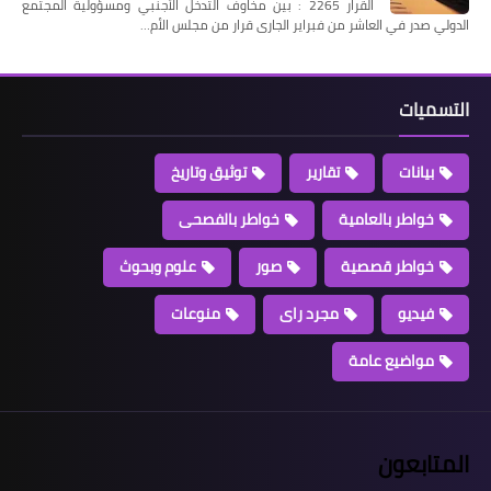
القرار 2265 : بين مخاوف التدخل الأجنبي ومسؤولية المجتمع
الدولي صدر في العاشر من فبراير الجارى قرار من مجلس الأم…
التسميات
بيانات
تقارير
توثيق وتاريخ
خواطر بالعامية
خواطر بالفصحى
خواطر قصصية
صور
علوم وبحوث
فيديو
مجرد راى
منوعات
مواضيع عامة
المتابعون