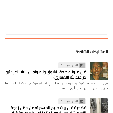
المشاركات الشائعة
28 نوفمبر 2015
في عيونك ضجة الشوق والهواجس للشـــاعر : أبو
ذر عبدالله (الغفاري)
في عيونك ضجة الشوق والهواجس ريحة الموج البنحلم فوقا بى جية النوارس ياما
شان زفة خريفك كل عاشق أدى فرضة م…
28 نوفمبر 2015
فضحية فى بيت حريم المهدية: من حمّل زوجة