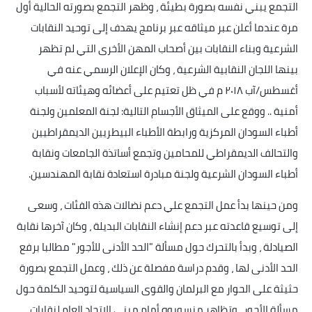
التجمع يبني نفسه بصورة بطيئة ، وظهر التجمع بصورته الحالية أول
مرة عندما أعلن عبر ميثاقه عبر برنامج يهدف إلى توحيد النقابات
الشرعية وبناء النقابات بين أصحاب المهن الأخرى التي لم تظهر
بينها اللجان النقابية الشرعية ، وكان الإعلان الرسمي عنه في
أغسطس/آب ٢٠١٨ م في ظل تعتيم على أعضائه وهيئاته لأسباب
أمنية .. ووقع على الميثاق الأجسام التالية: لجنة المعلمين ولجنة
أطباء السودان المركزية ورابطة الأطباء البيطريين الديمقراطيين
والتحالف الديمقراطي للمحامين وتجمع أساتذة الجامعات ونقابة
أطباء السودان الشرعية ولجنة مبادرة استعادة نقابة المهندسين
.
ومن حينها بدأ عمل التجمع علي دعم نضالات هذه الفئات ، وسعى
إلى توسيع قاعدته عبر دعم إنشاء النقابات البديلة ، وكان آخرها نقابة
الصيادلة ، وبدأ بالتحرك حول مسألة "الحد الأدنى للأجور" مطالبا برفع
الحد الأدنى لها ، وقدم دراسة مفصلة عن ذلك ، وعمل التجمع بصورة
حثيثة على الحوار مع البرلمان والقوى السياسية لتوحيد الكلمة حول
مسألة الأجور ، وتظاهر منسوبوه أمام مبنى الاتحاد العام لنقابات