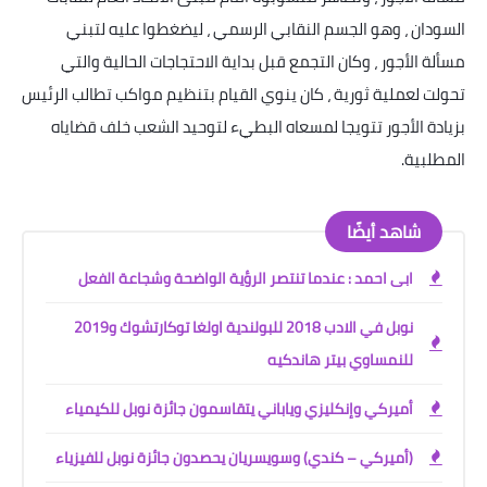
السودان ، وهو الجسم النقابي الرسمي ، ليضغطوا عليه لتبني
مسألة الأجور ، وكان التجمع قبل بداية الاحتجاجات الحالية والتي
تحولت لعملية ثورية ، كان ينوي القيام بتنظيم مواكب تطالب الرئيس
بزيادة الأجور تتويجا لمسعاه البطيء لتوحيد الشعب خلف قضاياه
المطلبية
.
شاهد أيضًا
ابى احمد : عندما تنتصر الرؤية الواضحة وشجاعة الفعل
نوبل في الادب 2018 للبولندية اولغا توكارتشوك و2019
للنمساوي بيتر هاندكيه
أميركي وإنكليزي وياباني يتقاسمون جائزة نوبل للكيمياء
(أميركي – كندي) وسويسريان يحصدون جائزة نوبل للفيزياء