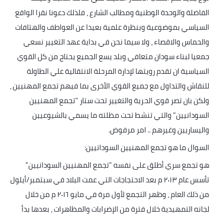
الفاضلة والوحدة الوطنية ومطالب الشارع ، فلذلك دعونا نقرا الواقع
السياسي بموضوعية وبنظرة علمية بعيدا عن العواطف والهتافات
والحماس والاقصاء ، ولا سيما نحن في بداية عهد التغيير نسعي
جمعيا لبناء سودان متعافي وبلد يسع الجميع يحتاج من كل القوي
السياسية ان تقدم رويتها لإدارة المرحلة الانتقالية علي الطاولة
للنقاش والتداول مع جميع القوي الأخرى بما فيهم تجمع المهنيين ،
ولكن بان تصر قوي الحرية والتغيير تحت ستار "تجمع المهنيين
السودانيين" والتي تنشط تحت مظلته ما يسمي بالشيوعيين
واليساريين وغيرهم .. امر مرفوض
.
السوال ما هو تجمع المهنيين السودانيين
:
هو تجمع سري أطلق على نفسه "تجمع المهنيين السودانيين"
تأسس عام ٢٠١٣ م بعد الاحتجاجات التي عمت البلاد في سبتمبر/أيلول
من ذلك العام ، وظهر التجمع لأول مرة في مايو ٢٠١٦ م من خلال
لجانه التمهيدية خلال فترة من الإضرابات والمظاهرات ، بعدها بدأ