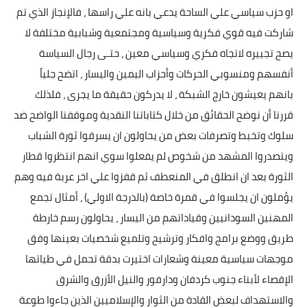
او حزب سياسي علي الساحة يدعي بانه علي راسها ، فالإنجاز الذي تم
شاركت فيه قوي فكرية وسياسية ومجتمعية وشبابية مختلفة لا
يصح تجييره لاتجاه فكري وسياسي معين ، حتـى رجال السياسة
أنفسهم ومنسوبي الحركات وأحزاب اليمين واليسار ، اتضح جلياً
بانهم يعيشون خارج الشبكة ، لا يدركون حقيقة ما يجرى ، فلذلك
قررنا أن نوضح الحقائق من خلال كتاباتنا النقدية وموقفنا الواضح ضد
سلوك وتخبط وتصرفات بعض من يحاولون ان يسرقوا ثورة الشباب
ويتصدروا المشهد من شخوص لم يفعلوا سوي انهم انتظروا قطار
الثورة بعد ان انطلق في المنعطف ثم قفزوا علي اخر عربة فيه وهم
يؤملون ان يجلسوا في قمرة خاصة (بالدرجة الاولي) ، أمثال تجمع
المهنين السودانيين وقياداتهم من اليسار ، يحاولون رسم خارطة
طريق ووضع برامج وافكار وترشيح وتلميع شخصيات بعينها وفق
موجهات سياسية معينة وشعارات اختيرت بدقة تحمل في طياتها
الإقصاء لأبناء جنوب كردفان ودارفور والنيل الأزرق والشرق
والاستهداف لبعض القادة من الثوار والإسلاميين الذين جاءوا طوعة