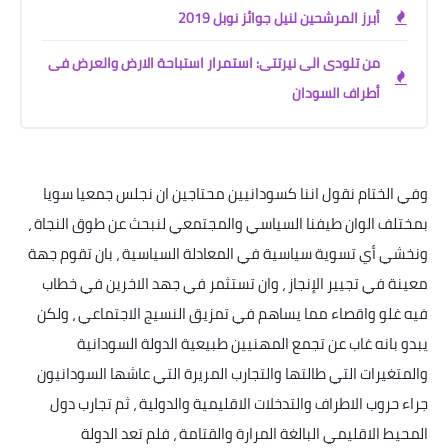
أبرز المرشحين لنيل جوائز نوبل 2019
من تلودى الى نيرتتى: استمرار استباحة الارض والعرض فى
أطراف السودان
وفي الختام نقول اننا كسودانيين محتاجين ان نجلس جمعيا سويا
بمختلف الوان طيفنا السياسي والمجتمعي لنبحث عن طوق النجاة ،
ونخشي أي تسوية سياسية في المعادلة السياسية ، بان تقوم جهة
معينة في تجيير الإنجاز ، وان تستثمر في جهد الاخرين في خطاب
فيه غلو واقصاء مما يساهم في تمزيق النسيج الاجتماعي ، ولكن
يبدو بانه غاب عن تجمع المهنيين طبيعية الدولة السودانية
والمتغيرات التي طالتها والتجارب المريرة التي عاشها السودانيون
جراء حروب الاطراف والتدخلات الاقليمية والدولية ، ثم تجارب دول
المحيط الاقليمي البالغة المرارة والقتامة ، فلم تعد الدولة