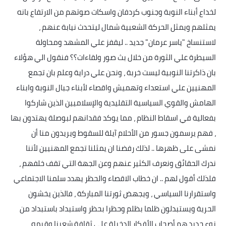
لخداع أبناء النوبة وجنوب كردفان واسكات صوتهم من الارتفاع بانه
يمثلهم ويمثل الحركة الشعبية شمال ليتحدث نيابة عنهم ،
لاستنساخ "ياسر عرمان" جديد .. ليقفز علي المشهد ومحاولة
السيطرة علي الثورة من خلال بث صور ولقاءات؟؟ فنقول الي هؤلاء
بان ذاكرتنا النوبية ليست خربة ، ونحن علي دراية وعلم بان تجمع
المهنيين علي استعداء وتهميش واقصاء لأبناء جبال النوبة وابناء
الهامش والقوي السياسية التقليدية والإسلاميين الذين شاركوا
بفعالية في اسقاط النظام ، مما يوكد فقدانهم لبوصلة يهتدون بها
، فهم يرسمون جسور من الأحلام آيلة للسقوط ويريدون منا أن
نمشى على ظهرها .. لذلك رفضنا ان يمثلنا تجمع المهنيين لأننا
ندرك الحقائق ونعرف الكثير عنهم وعن الجهة التي تقف خلفهم ،
فلذلك أقول لهم .. ان خطاب الاقصاء والحظر يهدد سلمنا الاجتماعي
واستقرارنا السياسي ، ويجهض ثورتنا المباركة ، فالذين يخشون
الحرية ويستبدلون ظلما بظلم وحظرا بحظر واستبداد باستبداد من
نوع جديد هم أصحاب الأفكار الدخيلة علي ثقافة شعبنا وقيمه