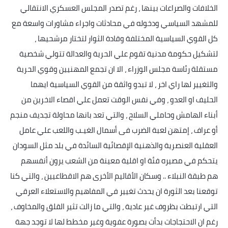
الخلافات والصراعات بينها ، رغم تصدر المجلس العسكري الانتقالي
للمشهد السياسي ودخوله في محادثات واجراء مشاورات واسعة مع
كل القوي السياسية المختلفة وقادة الثوار لتختار مرشحيها ،
لتشكيل حكومة مدنية تقوم علي الحرية والعدالة تتولي شخصية
مستقلة رئاسة مجلس الوزراء ، الا ان تجمع المهنيين وقوي الحرية
والتغيير لها راي اخر ، لا تبدو واثقة من القوي السياسية ايهما
الحليف او العدو ، وفي نفس الوقت تعمل علي اقصاء الاخرين من
أبناء الهامش وحاملي السلاح ، والتي تعد بانها محاولة تجديف منجم
أو عراف ، إمتهن لعبة الضرب فى أسمال الغيـب واللعب علي عامل
العقلية العنصرية والذهنية الإقصائية السائدة في بلد مثل السودان
يتحكم في مصيره فئة او اقلية معينة من الشعب يرون أنفسهم
هم طبقة النبلاء .. وسكان الأقاليم الأخرى هم الاقطاعيين ، والتي كنا
توقعنا بعد الثورة ان يحدث تغيير في المفاهيم والاستعلاء العرقي
التي ارتبطت بظروف غير عادية ، والتي ما زالت تثير القلق والمخاوف ،
رغم ان الاحتجاجات بدأت بصورة عفوية وغير مخطط لها لا توجد جهة