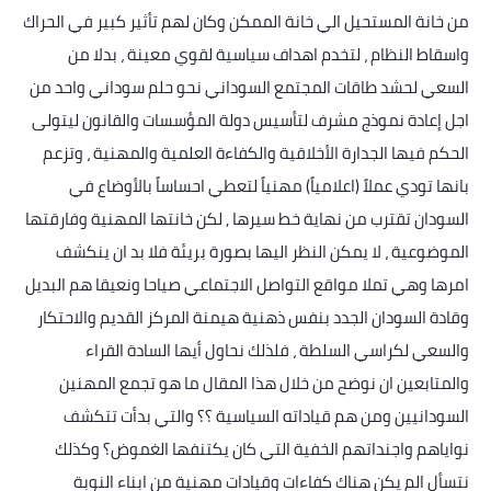
من خانة المستحيل الي خانة الممكن وكان لهم تأثير كبير في الحراك
واسقاط النظام ، لتخدم اهداف سياسية لقوي معينة ، بدلا من
السعي لحشد طاقات المجتمع السوداني نحو حلم سوداني واحد من
اجل إعادة نموذج مشرف لتأسيس دولة المؤسسات والقانون ليتولى
الحكم فيها الجدارة الأخلاقية والكفاءة العلمية والمهنية ، وتزعم
بانها تودي عملاً (اعلامياً) مهنياً لتعطي احساساً بالأوضاع في
السودان تقترب من نهاية خط سيرها ٫ لكن خانتها المهنية وفارقتها
الموضوعية ، لا يمكن النظر اليها بصورة بريئة فلا بد ان ينكشف
امرها وهي تملا مواقع التواصل الاجتماعي صياحا ونعيقا هم البديل
وقادة السودان الجدد بنفس ذهنية هيمنة المركز القديم والاحتكار
والسعي لكراسي السلطة ، فلذلك نحاول أيها السادة القراء
والمتابعين ان نوضح من خلال هذا المقال ما هو تجمع المهنين
السودانيين ومن هم قياداته السياسية ؟؟ والتي بدأت تتكشف
نواياهم واجنداتهم الخفية التي كان يكتنفها الغموض؟ وكذلك
نتسأل الم يكن هناك كفاءات وقيادات مهنية من ابناء النوبة