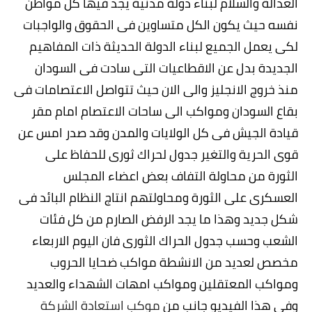
العدالة والسلام لبناء دولة مدنية يجد فيها كل مواطن
نفسه حيث يكون الكل متساوين فى الحقوق والواجبات
لكى يعمل الجميع لبناء الدولة الحديثة ذات المفاهيم
الجديدة بدل عن الاقطاعيات التى سادت فى السودان
منذ خروج الانجليز والى الان حيث تتواصل الاعتصامات فى
بقاع السودان ومواكب الى ساحات الاعتصام امام مقر
قيادة الجيش فى كل الولايات والمدن وقد صدر امس عن
قوى الحرية والتغير جدول لحراك ثورى للحفاظ على
الثورة من محاولة التفاف بعض اعضاء المجلس
العسكرى على الثورة ومحاولتهم انتاج النظام البائد فى
شكل جديد وهذا ما يجد الرفض الصارم من كل فئات
الشعب وحسب جدول الحراك الثورى فان اليوم الاربعاء
مخصص لعديد من الانشطة مواكب ضحايا الحروب
ومواكب المعتقلين ومواكب امهات الشهداء والعديد
وفى هذا الفيديو جانب من
موكب استعادة الشركة