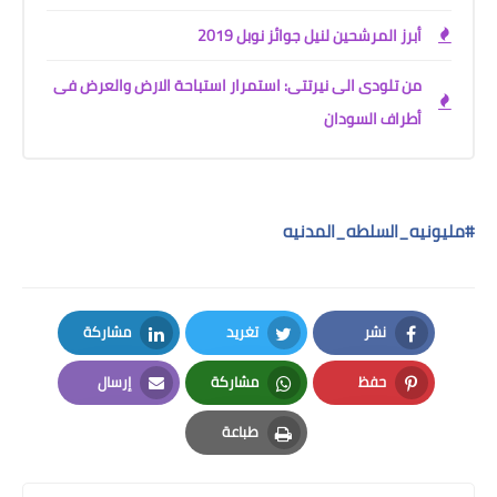
أبرز المرشحين لنيل جوائز نوبل 2019
من تلودى الى نيرتتى: استمرار استباحة الارض والعرض فى
أطراف السودان
#
مليونيه_السلطه_المدنيه
نشر
تغريد
مشاركة
LinkedIn
Twitter
Facebook
حفظ
مشاركة
إرسال
Email
Whatsapp
Pinterest
طباعة
Print