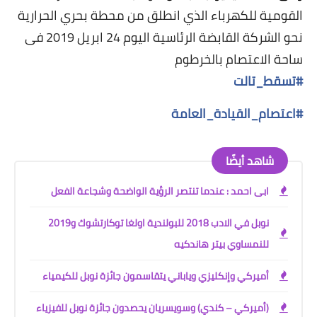
القومية للكهرباء الذي انطلق من محطة بحري الحرارية
نحو الشركة القابضة الرئاسية اليوم 24 ابريل 2019 فى
ساحة الاعتصام بالخرطوم
#
تسقط_تالت
#
اعتصام_القيادة_العامة
شاهد أيضًا
ابى احمد : عندما تنتصر الرؤية الواضحة وشجاعة الفعل
نوبل في الادب 2018 للبولندية اولغا توكارتشوك و2019
للنمساوي بيتر هاندكيه
أميركي وإنكليزي وياباني يتقاسمون جائزة نوبل للكيمياء
(أميركي – كندي) وسويسريان يحصدون جائزة نوبل للفيزياء