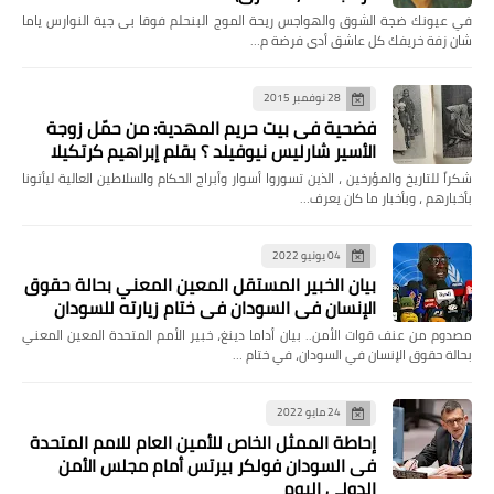
في عيونك ضجة الشوق والهواجس ريحة الموج البنحلم فوقا بى جية النوارس ياما
شان زفة خريفك كل عاشق أدى فرضة م…
28 نوفمبر 2015
فضحية فى بيت حريم المهدية: من حمّل زوجة
الأسير شارليس نيوفيلد ؟ بقلم إبراهيم كرتكيلا
شكراً للتاريخ والمؤرخين ، الذين تسوروا أسوار وأبراج الحكام والسلاطين العالية ليأتونا
بأخبارهم ، وبأخبار ما كان يعرف…
04 يونيو 2022
بيان الخبير المستقل المعين المعني بحالة حقوق
الإنسان في السودان في ختام زيارته للسودان
مصدوم من عنف قوات الأمن.. بيان أداما دينغ، خبير الأمم المتحدة المعين المعني
بحالة حقوق الإنسان في السودان، في ختام …
24 مايو 2022
إحاطة الممثل الخاص للأمين العام للامم المتحدة
فى السودان فولكر بيرتس أمام مجلس الأمن
الدولي اليوم