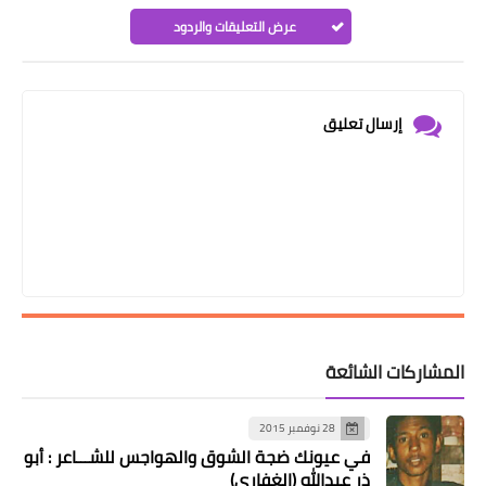
عرض التعليقات والردود
إرسال تعليق
المشاركات الشائعة
28 نوفمبر 2015
في عيونك ضجة الشوق والهواجس للشـــاعر : أبو
ذر عبدالله (الغفاري)