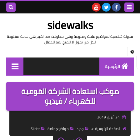
بحث هذه
sidewalks
المدونة
مدونة شخصية لمواضيع عامة ومنوعة وهى محاولات ضد القبح هى ساحة مفنوحة
لكل من يقول لا للقبح نعم للجمال
الإلكتروني
الرئيسية
توثيق وتاريخ
موكب استعادة الشركة القومية
بيانات
للكهرباء / فيديو
تقارير
24 أبريل 2019
خواطر بالعامية
الصفحة الرئيسية
جديد
مواضيع عامة
Slider
خواطر بالفصحى