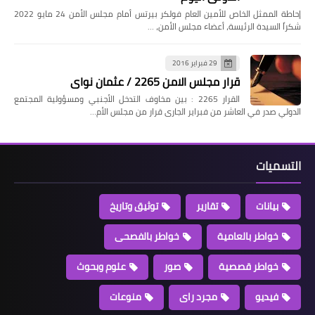
إحاطة الممثل الخاص للأمين العام فولكر بيرتس أمام مجلس الأمن 24 مايو 2022
شكراً السيدة الرئيسة، أعضاء مجلس الأمن، …
29 فبراير 2016
قرار مجلس الامن 2265 / عثمان نواى
القرار 2265 : بين مخاوف التدخل الأجنبي ومسؤولية المجتمع
الدولي صدر في العاشر من فبراير الجارى قرار من مجلس الأم…
التسميات
بيانات
تقارير
توثيق وتاريخ
خواطر بالعامية
خواطر بالفصحى
خواطر قصصية
صور
علوم وبحوث
فيديو
مجرد راى
منوعات