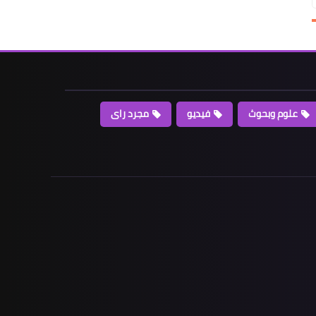
علوم وبحوث
فيديو
مجرد راى