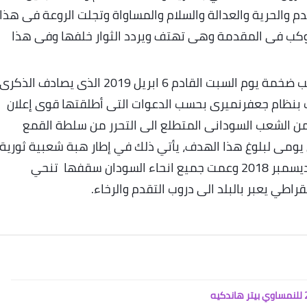
م والحرية والعدالة والسلام والمساواة وتجلت الروعة فى هذا
وكب فى المقدمة وهى تهتف ويردد الثوار خلفها وفى هذا
هذا وتترقب العاصمة ومدن البلاد المختلفة مواكب ضخمة يوم السبت القادم 6 ابريل 2019 الذى يصادف الذكرى
 لانتفاضة ابريل 1985 التى اطاحت بنظام جعفرنميرى بحسب الدعوات التى أطلقتها قوى إعلان
م من الشعب السودانى المتطلع الى التحرر من سلطة القمع
يومى لبلوغ هذا الهدف، يأتي ذلك في إطار هبة شعبية ثورية
انطلقت من مدينة الدمازين بالنيل الازرق يوم 13 ديسمبر 2018 وعمت جميع انحاء السودان سقفها تنحي
اطي يعبر بالبلد الى دروب التقدم والرخاء
.