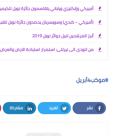
أميركي وإنكليزي وياباني يتقاسمون جائزة نوبل للكيمي
(أميركي – كندي) وسويسريان يحصدون جائزة نوبل للفيز
أبرز المرشحين لنيل جوائز نوبل 2019
من تلودى الى نيرتتى: استمرار استباحة الارض والعر
#
موكب4أبريل
نشر
تغريد
مشاركة
LinkedIn
Twitter
Facebook