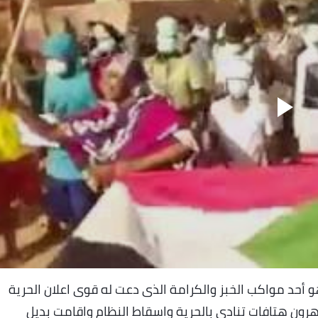
حد مواكب الخبز والكرامة الذى دعت له قوى اعلان الحرية
س 4 ابريل 2019، وردد المتظاهرون هتافات تنادي بالحرية واسقاط النظام واقامت بديل