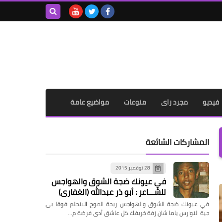
بحث هذه
المدونة
الإلكترونية
فيديو
مجرد راى
منوعات
مواضيع عامة
المشاركات الشائعة
28 نوفمبر 2015
في عيونك ضجة الشوق والهواجس
للشـــاعر : أبو ذر عبدالله (الغفاري)
في عيونك ضجة الشوق والهواجس ريحة الموج البنحلم فوقا بى
جية النوارس ياما شان زفة خريفك كل عاشق أدى فرضة م…