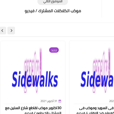
الموضوع التالي
موكب الكلاكلات المشترك / فيديو
جديد
31 أكتوبر 2021
 فى السويد وموكب فى
30اكتوبر موكب تقاطع شارع الستين مع
هولم ضد الانقلاب/ فيديو
المشتل بالخرطوم / فيديو