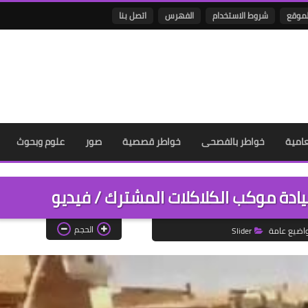
لموقع
شروط الاستخدام
الفهرس
اتصل بنا
عامية
خواطر بالفصحى
خواطر قصصية
صور
علوم وبحوث
دة موكب الكلاكلات المشترك / فيديو
الحجم
اضيع عامة
Slider