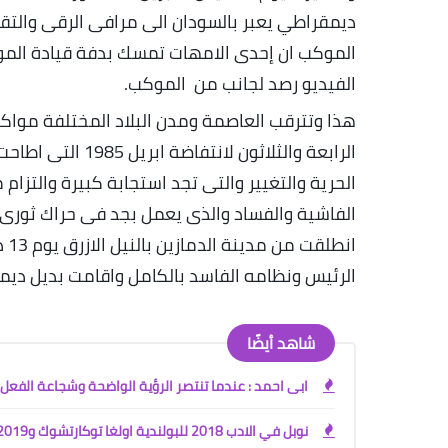
ديمقراطي يعبر بالسودان الى مرافى الرقى والتقد
الموكب ان إحدى الامهات تمسك بدفة قيادة الم
الفيديو رصد لجانب من الموكب
.
الرابعة والثلاثون
الحرية والتغيير والتى تجد استجابة كبيرة والتزا
الفاشية والفساد والذى يعمل بجد فى حراك ثورى 
الرئيس ونظامه الفاسد بالكامل واقامت بديل ديمقر
شاهد أيضًا
ابى احمد : عندما تنتصر الرؤية الواضحة وشجاعة الفعل
نوبل في الادب 2018 للبولندية اولغا توكارتشوك و2019 للنمساوي بيتر هاندكيه