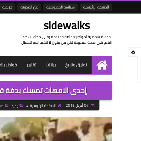
الصفحة الرئيسية
سياسة الخصوصية
عن المدونة
خريطة ا
sidewalks
مدونة شخصية لمواضيع عامة ومنوعة وهى محاولات ضد
القبح هى ساحة مفنوحة لكل من يقول لا للقبح نعم للجمال
توثيق وتاريخ
بيانات
تقارير
خواطر بال
الرئيسية
إحدى الامهات تمسك بدفة قيا
04 أبريل 2019
الصفحة الرئيسية
جديد
مو