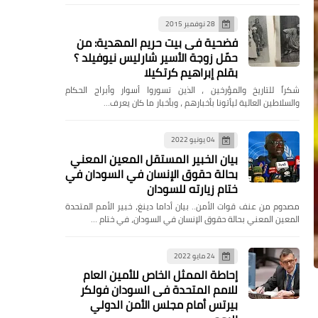
28 نوفمبر 2015
فضحية فى بيت حريم المهدية: من
حمّل زوجة الأسير شارليس نيوفيلد ؟
بقلم إبراهيم كرتكيلا
شكراً للتاريخ والمؤرخين ، الذين تسوروا أسوار وأبراج الحكام
والسلاطين العالية ليأتونا بأخبارهم ، وبأخبار ما كان يعرف…
04 يونيو 2022
بيان الخبير المستقل المعين المعني
بحالة حقوق الإنسان في السودان في
ختام زيارته للسودان
مصدوم من عنف قوات الأمن.. بيان أداما دينغ، خبير الأمم المتحدة
المعين المعني بحالة حقوق الإنسان في السودان، في ختام …
24 مايو 2022
إحاطة الممثل الخاص للأمين العام
للامم المتحدة فى السودان فولكر
بيرتس أمام مجلس الأمن الدولي