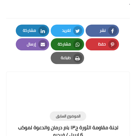
.
نشر
تغريد
مشاركة
LinkedIn
Twitter
Facebook
حفظ
مشاركة
إرسال
Email
Whatsapp
Pinterest
طباعة
Print
الموضوع السابق
لجنة مقاومة الثورة ح١٣ بام درمان والدعوة لموكب
6 ابريل / فيديو