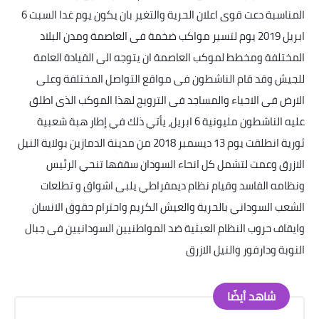
المناسبة دعت قوى اعلان الحرية والتغير بان يكون يوم غدا السبت 6
ابريل 2019 يوم لتسير مواكب ضخمة فى العاصمة ومدن البلاد
المختلفة ومخطط لموكب العاصمة ان يتوجه الى القيادة العامة
للجيش وقد قام الناشطون فى مواقع التواصل المختلفة وعلى
الارض فى الاحياء والمساجد فى الترويج لهذا الموكب الذى اطلق
عليه الناشطون مليونية 6 ابريل، يأتي ذلك في إطار هبة شعبية
ثورية انطلقت يوم 13 ديسمبر 2018 من مدينة الدمازين بولاية النيل
الازرق وعمت لتشمل كل انحاء السودان سقفها تنحي الرئيس
ونظامه الفاسد وقيام نظام ديمقراطي يلبى اشواق و تطلعات
الشعب السوداني بالحرية والعيش الكريم واحترام حقوق الانسان
وايقاف حروب النظام العبثية ضد المواطنيين السودانيين فى جبال
النوبة ودارفور والنيل الازرق
شاهد أيضًا