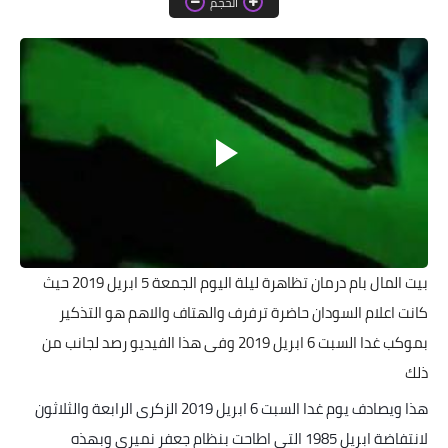
الحجم
خواطر قصصية
صور
علوم وبحوث
فيديو
مجرد راى
منوعات
مواضيع عامة
بيت المال بام درمان تظاهرة ليلة اليوم الجمعة 5 ابريل 2019 حيث
كانت اعلام السودان حاضرة ترفرف والهتاف والاهم هو التذكير
بموكب غدا السبت 6 ابريل 2019 وفى هذا الفيديو رصد لجانب من
ذلك
هذا ويصادف يوم غدا السبت 6 ابريل 2019 الزكرى الرابعة والثلاثون
لانتفاضة ابريل 1985 التى اطاحت بنظام جعفر نميرى وبهذه