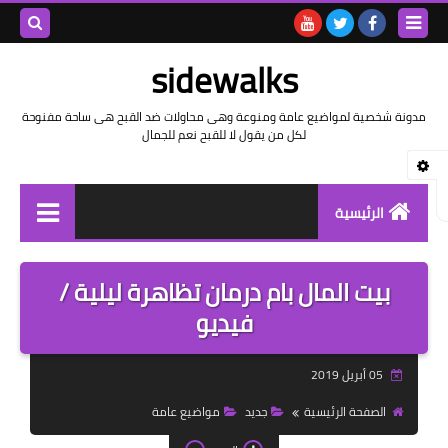
بحث هذه
sidewalks
المدونة
مدونة شخصية لمواضيع عامة ومنوعة وهى محاولات ضد القبح هى ساحة مفنوحة
لكل من يقول لا للقبح نعم للجمال
الإلكتروني
الرئيسية
توثيق وتاريخ
بيت المال بام درمان تظاهرة ليلية /
بيانات
فيديو
تقارير
05 أبريل 2019
خواطر بالعامية
الصفحة الرئيسية
جديد
مواضيع عامة
خواطر بالفصحى