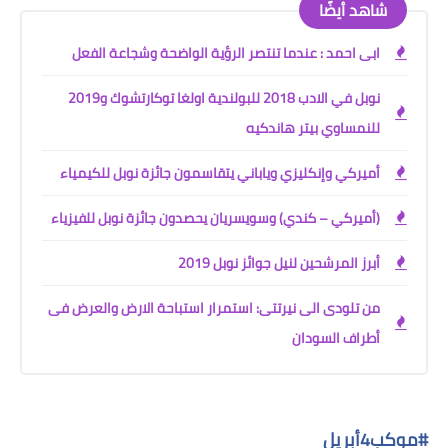
شاهد أيضًا
ابى احمد : عندما تنتصر الرؤية الواضحة وشجاعة الفعل
نوبل في الادب 2018 للبولندية اولغا توكارتشوك و2019
للنمساوي بيتر هاندكيه
أميركي وإنكليزي وياباني يتقاسمون جائزة نوبل للكيمياء
(أميركي – كندي) وسويسريان يحصدون جائزة نوبل للفيزياء
أبرز المرشحين لنيل جوائز نوبل 2019
من تلودى الى نيرتتى: استمرار استباحة الارض والعرض فى
أطراف السودان
#
موكب4أبريل