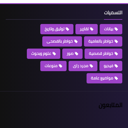
التسميات
بيانات
تقارير
توثيق وتاريخ
خواطر بالعامية
خواطر بالفصحى
خواطر قصصية
صور
علوم وبحوث
فيديو
مجرد راى
منوعات
مواضيع عامة
المتابعون