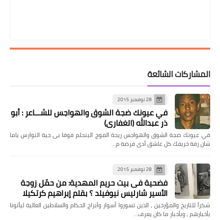
المشاركات الشائعة
28 نوفمبر 2015
في عيونك ضجة الشوق والهواجس للشـــاعر : أبو
ذر عبدالله (الغفاري)
في عيونك ضجة الشوق والهواجس ريحة الموج البنحلم فوقا بى جية النوارس ياما
شان زفة خريفك كل عاشق أدى فرضة م…
28 نوفمبر 2015
فضحية فى بيت حريم المهدية: من حمّل زوجة
الأسير شارليس نيوفيلد ؟ بقلم إبراهيم كرتكيلا
شكراً للتاريخ والمؤرخين ، الذين تسوروا أسوار وأبراج الحكام والسلاطين العالية ليأتونا
بأخبارهم ، وبأخبار ما كان يعرف…