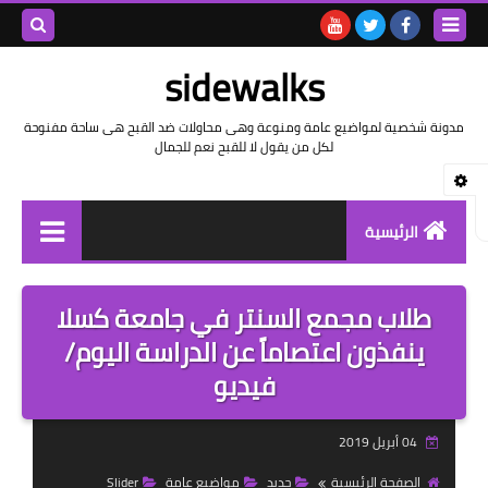
بحث هذه
sidewalks
المدونة
مدونة شخصية لمواضيع عامة ومنوعة وهى محاولات ضد القبح هى ساحة مفنوحة
لكل من يقول لا للقبح نعم للجمال
الإلكتروني
الرئيسية
توثيق وتاريخ
طلاب مجمع السنتر في جامعة كسلا
بيانات
ينفذون اعتصاماً عن الدراسة اليوم/
فيديو
تقارير
خواطر بالعامية
04 أبريل 2019
خواطر بالفصحى
الصفحة الرئيسية
جديد
مواضيع عامة
Slider