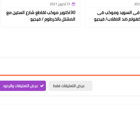
31 أكتوبر 2021
 فى السويد وموكب فى
30اكتوبر موكب تقاطع شارع الستين مع
هولم ضد الانقلاب/ فيديو
المشتل بالخرطوم / فيديو
عرض التعليقات فقط
عرض التعليقات والردود