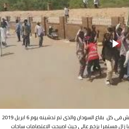
تتواصل الاعتصامات الجماهيرية امام مقرات الجيش فى كل بقاع السودان والذى تم تدشينه يوم 6 ابريل 2019
ا زال مستمرا بزخم عالى حيث اصبحت الاعتصامات ساحات