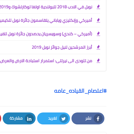
نوبل في الادب 2018 للبولندية اولغا توكارتشوك و2019 للنمساوي بيتر هاندكيه
أميركي وإنكليزي وياباني يتقاسمون جائزة نوبل للكيمي
(أميركي – كندي) وسويسريان يحصدون جائزة نوبل للفيز
أبرز المرشحين لنيل جوائز نوبل 2019
من تلودى الى نيرتتى: استمرار استباحة الارض والعر
#
اعتصام_القياده_عامه
نشر
تغريد
مشاركة
LinkedIn
Twitter
Facebook