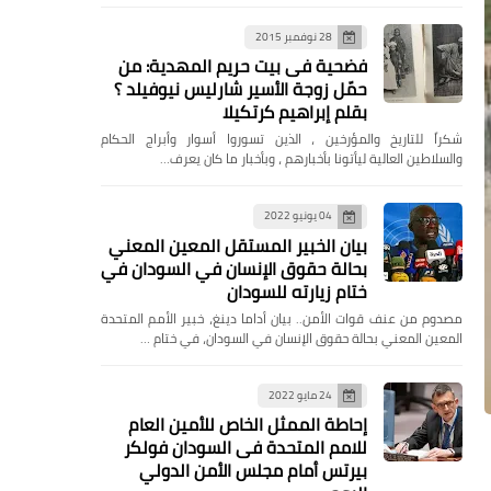
28 نوفمبر 2015
فضحية فى بيت حريم المهدية: من
حمّل زوجة الأسير شارليس نيوفيلد ؟
بقلم إبراهيم كرتكيلا
شكراً للتاريخ والمؤرخين ، الذين تسوروا أسوار وأبراج الحكام
والسلاطين العالية ليأتونا بأخبارهم ، وبأخبار ما كان يعرف…
04 يونيو 2022
بيان الخبير المستقل المعين المعني
بحالة حقوق الإنسان في السودان في
ختام زيارته للسودان
مصدوم من عنف قوات الأمن.. بيان أداما دينغ، خبير الأمم المتحدة
المعين المعني بحالة حقوق الإنسان في السودان، في ختام …
24 مايو 2022
إحاطة الممثل الخاص للأمين العام
للامم المتحدة فى السودان فولكر
بيرتس أمام مجلس الأمن الدولي