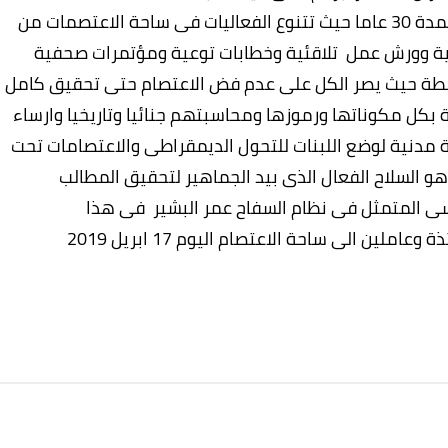
للتنفس حرية ودايمقراطية بعد كبت وازلال امتد لمدة 30 عاما حيث تتنوع الفعاليات فى ساحة الاعتصمات من
ة وورش عمل تلاقئية وخطابات توعية ومؤتمرات صحفية
انشطة حيث يصر الكل على عدم فض الاعتصام حتى تحقيق كامل
 بكل مكوناتها ورموزها ومحاسبتهم جنائيا وتاريخيا وارساء
مدنية لوضع اللبنات للتحول الديمقراطى والاعتصامات تحت
و السلاح الفعال الذى بيد الجماهير لتحقيق المطالب
اسى المتمثل فى نظام السفاح عمر البشير فى هذا
ن الى ساحة الاعتصام اليوم 17 ابريل 2019