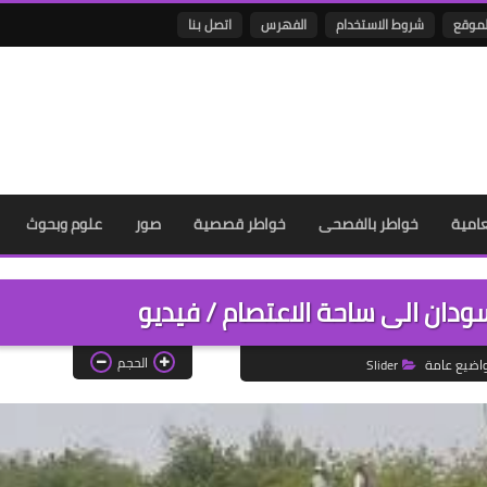
لموقع
شروط الاستخدام
الفهرس
اتصل بنا
عامية
خواطر بالفصحى
خواطر قصصية
صور
علوم وبحوث
ان الى ساحة الاعتصام / فيديو
الحجم
اضيع عامة
Slider