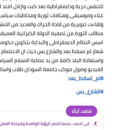
غناء وموسيقى وهتافات ثورية ومخاطبات سياسي
ولقاءت تنويرية من قادة الحراك والعديد من ال
مطالب الثورة من تصفية الدولة الكيزانية العميقة
اسس النظام الديمقراطى والبداية بتكوين حكومة 
شعار لم تسقط بعد والشارع بس حيث ان الاعتصام ه
واستعادة البلد كاملا من يد عصابة الاسلام السي
الفيديو وصول موكب جامعة السودان طلاب واساتذة وعاملي
#
لم_تسقط_بعد
#
الشارع_بس
شاهد أيضًا
ابى احمد : عندما تنتصر الرؤية الواضحة وشجاعة الفعل