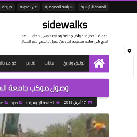
الصفحة الرئيسية
سياسة الخصوصية
عن المدونة
خريطة ا
sidewalks
مدونة شخصية لمواضيع عامة ومنوعة وهى محاولات ضد
القبح هى ساحة مفنوحة لكل من يقول لا للقبح نعم للجمال
توثيق وتاريخ
بيانات
تقارير
خواطر بال
الرئيسية
وصول موكب جامعة السود
17 أبريل 2019
الصفحة الرئيسية
جديد
مو