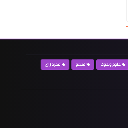
علوم وبحوث
فيديو
مجرد راى