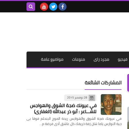
بحث هذه
المدونة
الإلكترونية
فيديو
مجرد راى
منوعات
مواضيع عامة
المشاركات الشائعة
28 نوفمبر 2015
في عيونك ضجة الشوق والهواجس
للشـــاعر : أبو ذر عبدالله (الغفاري)
في عيونك ضجة الشوق والهواجس ريحة الموج البنحلم فوقا بى
جية النوارس ياما شان زفة خريفك كل عاشق أدى فرضة م…