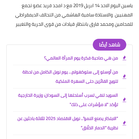
ياسين اليوم الاحد 14 ابريل 2019 مع د امجد فريد عضو تجمع
المهنيين والاستاذة سامية الهاشمي من التحالف الديمقراطي
للمحامين ومحمد فارق بانتظار قيادات من قوى الحرية والتغيير
شاهد أيضًا
من هي صاحبة فكرة يوم المرأة العالمي؟
من أوسلو إلى ستوكهولم… يوم نوبل الكامل من لحظة
تتويج الفائزين حتى السهرة الملكية
السويد تنفي تسرب أسلحتها إلى السودان: وزيرة الخارجية
تؤكد "لا مؤشرات على ذلك"
“الابتكار يصنع النمو”.. نوبل الاقتصاد 2025 لثلاثة باحثين عن
نظرية “الدمار الخلّاق”