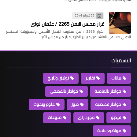
29 فبراير 2016
قرار مجلس الامن 2265 / عثمان نواى
القرار 2265 : بين مخاوف التدخل الأجنبي ومسؤولية المجتمع
الدولي صدر في العاشر من فبراير الجارى قرار من مجلس الأم…
التسميات
بيانات
تقارير
توثيق وتاريخ
خواطر بالعامية
خواطر بالفصحى
خواطر قصصية
صور
علوم وبحوث
فيديو
مجرد راى
منوعات
مواضيع عامة