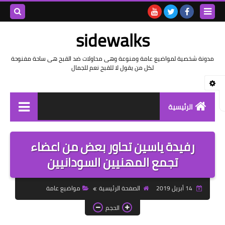
بحث هذه
sidewalks
المدونة
مدونة شخصية لمواضيع عامة ومنوعة وهى محاولات ضد القبح هى ساحة مفنوحة
لكل من يقول لا للقبح نعم للجمال
الإلكتروني
الرئيسية
توثيق وتاريخ
رفيدة ياسين تحاور بعض من اعضاء
بيانات
تجمع المهنيين السودانيين
تقارير
14 أبريل 2019
الصفحة الرئيسية
مواضيع عامة
خواطر بالعامية
الحجم
خواطر بالفصحى