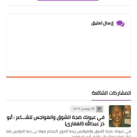
إرسال تعليق
المشاركات الشائعة
28 نوفمبر 2015
في عيونك ضجة الشوق والهواجس للشـــاعر : أبو
ذر عبدالله (الغفاري)
في عيونك ضجة الشوق والهواجس ريحة الموج البنحلم فوقا بى جية النوارس ياما
شان زفة خريفك كل عاشق أدى فرضة م…