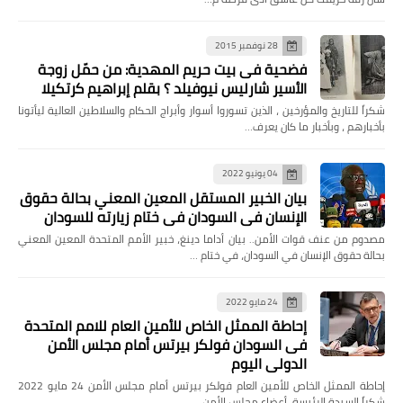
28 نوفمبر 2015
فضحية فى بيت حريم المهدية: من حمّل زوجة
الأسير شارليس نيوفيلد ؟ بقلم إبراهيم كرتكيلا
شكراً للتاريخ والمؤرخين ، الذين تسوروا أسوار وأبراج الحكام والسلاطين العالية ليأتونا
بأخبارهم ، وبأخبار ما كان يعرف…
04 يونيو 2022
بيان الخبير المستقل المعين المعني بحالة حقوق
الإنسان في السودان في ختام زيارته للسودان
مصدوم من عنف قوات الأمن.. بيان أداما دينغ، خبير الأمم المتحدة المعين المعني
بحالة حقوق الإنسان في السودان، في ختام …
24 مايو 2022
إحاطة الممثل الخاص للأمين العام للامم المتحدة
فى السودان فولكر بيرتس أمام مجلس الأمن
الدولي اليوم
إحاطة الممثل الخاص للأمين العام فولكر بيرتس أمام مجلس الأمن 24 مايو 2022
شكراً السيدة الرئيسة، أعضاء مجلس الأمن، …