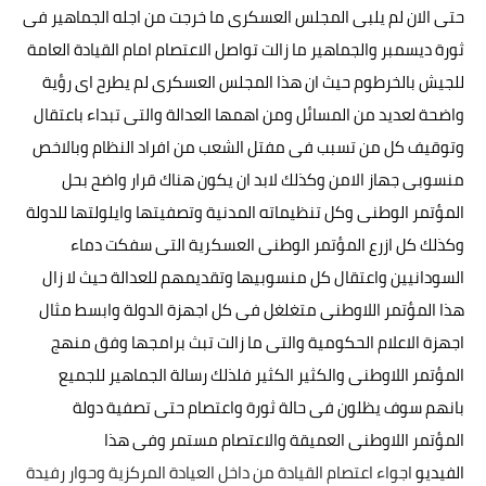
حتى الان لم يلبى المجلس العسكرى ما خرجت من اجله الجماهير فى
خواطر قصصية
ثورة ديسمبر والجماهير ما زالت تواصل الاعتصام امام القيادة العامة
صور
للجيش بالخرطوم حيث ان هذا المجلس العسكرى لم يطرح اى رؤية
واضحة لعديد من المسائل ومن اهمها العدالة والتى تبداء باعتقال
علوم وبحوث
وتوقيف كل من تسبب فى مفتل الشعب من افراد النظام وبالاخص
فيديو
منسوبى جهاز الامن وكذلك لابد ان يكون هناك قرار واضح بحل
مجرد راى
المؤتمر الوطنى وكل تنظيماته المدنية وتصفيتها وايلولتها للدولة
وكذلك كل ازرع المؤتمر الوطنى العسكرية التى سفكت دماء
منوعات
السودانيين واعتقال كل منسوبيها وتقديمهم للعدالة حيث لا زال
مواضيع عامة
هذا المؤتمر اللاوطنى متغلغل فى كل اجهزة الدولة وابسط مثال
اجهزة الاعلام الحكومية والتى ما زالت تبث برامجها وفق منهج
المؤتمر اللاوطنى والكثير الكثير فلذلك رسالة الجماهير للجميع
بانهم سوف يظلون فى حالة ثورة واعتصام حتى تصفية دولة
المؤتمر اللاوطنى العميقة والاعتصام مستمر وفى هذا
الفيديو
اجواء اعتصام القيادة من داخل العيادة المركزية وحوار رفيدة