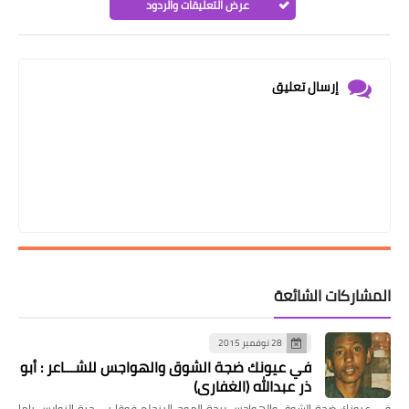
عرض التعليقات والردود
إرسال تعليق
المشاركات الشائعة
28 نوفمبر 2015
في عيونك ضجة الشوق والهواجس للشـــاعر : أبو
ذر عبدالله (الغفاري)
في عيونك ضجة الشوق والهواجس ريحة الموج البنحلم فوقا بى جية النوارس ياما