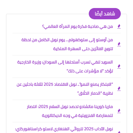
شاهد أيضًا
من هي صاحبة فكرة يوم المرأة العالمي؟
من أوسلو إلى ستوكهولم… يوم نوبل الكامل من لحظة
تتويج الفائزين حتى السهرة الملكية
السويد تنفي تسرب أسلحتها إلى السودان: وزيرة الخارجية
تؤكد "لا مؤشرات على ذلك"
“الابتكار يصنع النمو”.. نوبل الاقتصاد 2025 لثلاثة باحثين عن
نظرية “الدمار الخلّاق”
ماريا كورينا ماتشادو تحصد نوبل السلام 2025: انتصار
للمعارضة الفنزويلية في وجه الديكتاتورية
نوبل الآداب 2025 للروائي الهنغاري لاسلو كراسناهوركاي: