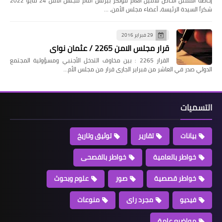
إحاطة الممثل الخاص للأمين العام فولكر بيرتس أمام مجلس الأمن 24 مايو 2022
شكراً السيدة الرئيسة، أعضاء مجلس الأمن، …
29 فبراير 2016
قرار مجلس الامن 2265 / عثمان نواى
القرار 2265 : بين مخاوف التدخل الأجنبي ومسؤولية المجتمع
الدولي صدر في العاشر من فبراير الجارى قرار من مجلس الأم…
التسميات
بيانات
تقارير
توثيق وتاريخ
خواطر بالعامية
خواطر بالفصحى
خواطر قصصية
صور
علوم وبحوث
فيديو
مجرد راى
منوعات
مواضيع عامة