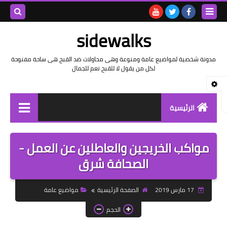
بحث هذه
sidewalks
المدونة
مدونة شخصية لمواضيع عامة ومنوعة وهى محاولات ضد القبح هى ساحة مفنوحة
لكل من يقول لا للقبح نعم للجمال
الإلكتروني
الرئيسية
توثيق وتاريخ
مواكب الخريجين والعاطلين عن العمل -
بيانات
الصحافة شرق
تقارير
17 مارس 2019
الصفحة الرئيسية
مواضيع عامة
خواطر بالعامية
الحجم
خواطر بالفصحى