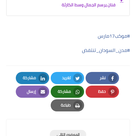
فنان يرسم الجمال وسط الكارثة
#
موكب17مارس
#مدن_السودان_تنتفض
نشر
تغريد
مشاركة
LinkedIn
Twitter
Facebook
حفظ
مشاركة
إرسال
Email
Whatsapp
Pinterest
طباعة
Print
الموضوع التالي