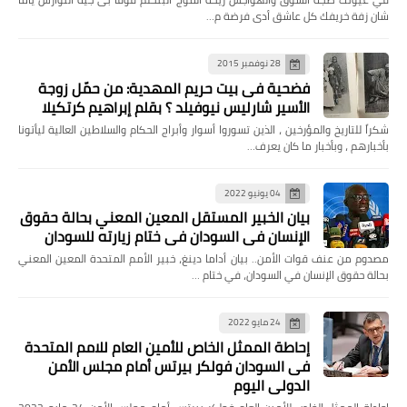
شان زفة خريفك كل عاشق أدى فرضة م…
28 نوفمبر 2015
فضحية فى بيت حريم المهدية: من حمّل زوجة
الأسير شارليس نيوفيلد ؟ بقلم إبراهيم كرتكيلا
شكراً للتاريخ والمؤرخين ، الذين تسوروا أسوار وأبراج الحكام والسلاطين العالية ليأتونا
بأخبارهم ، وبأخبار ما كان يعرف…
04 يونيو 2022
بيان الخبير المستقل المعين المعني بحالة حقوق
الإنسان في السودان في ختام زيارته للسودان
مصدوم من عنف قوات الأمن.. بيان أداما دينغ، خبير الأمم المتحدة المعين المعني
بحالة حقوق الإنسان في السودان، في ختام …
24 مايو 2022
إحاطة الممثل الخاص للأمين العام للامم المتحدة
فى السودان فولكر بيرتس أمام مجلس الأمن
الدولي اليوم