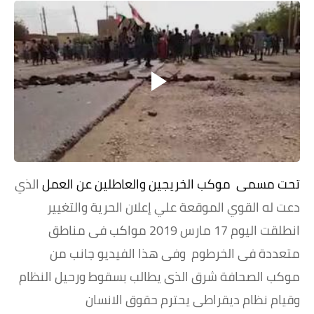
خواطر قصصية
صور
علوم وبحوث
فيديو
مجرد راى
منوعات
تحت مسمى موكب الخريجين والعاطلين عن العمل
الذي
مواضيع عامة
دعت له القوي الموقعة علي إعلان الحرية والتغيير
انطلقت اليوم 17 مارس 2019 مواكب فى مناطق
متعددة فى الخرطوم وفى هذا الفيديو جانب من
موكب
الصحافة شرق الذى يطالب بسقوط ورحيل النظام
وقيام نظام ديقراطى يحترم حقوق الانسان