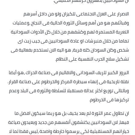
ان السودانيين يظهرون كرمهم الحقيقي
.
الاصرار على العزل الاجتماعى للكيزان ولو من داخل أسرهم
وقبائلهم هو من أهم وسائل الثورة الحالية فى النجاح ،وعمليات
التعرية المستمرة لهم وكشفهم من خلال كل الأدوات السودانية
تماما من خلال منبرشات او عادة السودانيين فى جيب زيت اى
شخص وكان السودان كله قرية، هو اليه الان تستخدم بفعالية فى
تشكيل سلاح الحرب النفسية على النظام
.
البروز الكبير للريف السودانى والاقاليم فى صناعة الحراك ،هو أيضا
نقلة تاريخية فى إنهاء سيطرة المركز والخرطوم على صناعة القرار.
وبالتالى توزيع اكثر عدالة مستقبلا للسلطة والثورة فى البلد وعدم
تركيزها فى الخرطوم
.
ان تطاول عمر الثورة لم يعد يخيف بل هو ربما سيكون افضل ما
فيها، لان السودانيين يكتشفون أنفسهم من جديد ويعيدون صياغة
خياراتهم المستقبلية لكى يرسموا خارطة واضحة ،ليس فقط لما لا