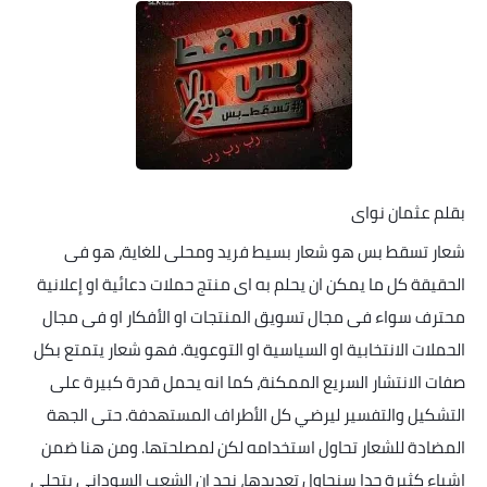
خواطر قصصية
صور
علوم وبحوث
فيديو
مجرد راى
بقلم عثمان نواى
شعار تسقط بس هو شعار بسيط فريد ومحلى للغاية، هو فى
منوعات
الحقيقة كل ما يمكن ان يحلم به اى منتج حملات دعائية او إعلانية
مواضيع عامة
محترف سواء فى مجال تسويق المنتجات او الأفكار او فى مجال
الحملات الانتخابية او السياسية او التوعوية. فهو شعار يتمتع بكل
صفات الانتشار السريع الممكنة، كما انه يحمل قدرة كبيرة على
التشكيل والتفسير ليرضي كل الأطراف المستهدفة. حتى الجهة
المضادة للشعار تحاول استخدامه لكن لمصلحتها. ومن هنا ضمن
اشياء كثيرة جدا سنحاول تعديدها، نجد ان الشعب السوداني يتجلى