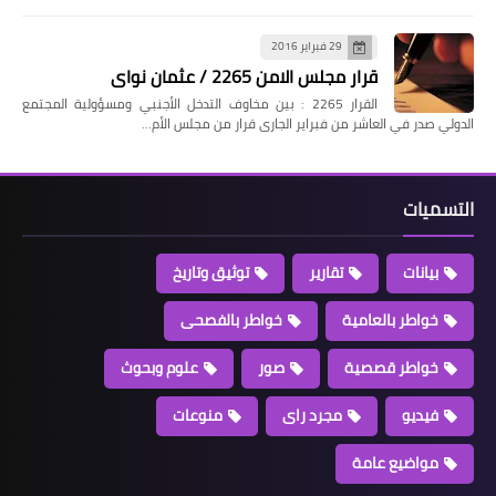
29 فبراير 2016
قرار مجلس الامن 2265 / عثمان نواى
القرار 2265 : بين مخاوف التدخل الأجنبي ومسؤولية المجتمع
الدولي صدر في العاشر من فبراير الجارى قرار من مجلس الأم…
التسميات
بيانات
تقارير
توثيق وتاريخ
خواطر بالعامية
خواطر بالفصحى
خواطر قصصية
صور
علوم وبحوث
فيديو
مجرد راى
منوعات
مواضيع عامة