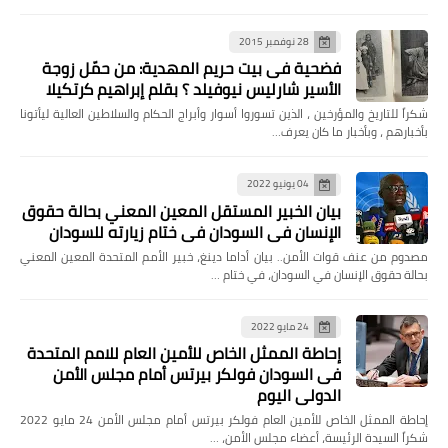
28 نوفمبر 2015
فضحية فى بيت حريم المهدية: من حمّل زوجة
الأسير شارليس نيوفيلد ؟ بقلم إبراهيم كرتكيلا
شكراً للتاريخ والمؤرخين ، الذين تسوروا أسوار وأبراج الحكام والسلاطين العالية ليأتونا
بأخبارهم ، وبأخبار ما كان يعرف…
04 يونيو 2022
بيان الخبير المستقل المعين المعني بحالة حقوق
الإنسان في السودان في ختام زيارته للسودان
مصدوم من عنف قوات الأمن.. بيان أداما دينغ، خبير الأمم المتحدة المعين المعني
بحالة حقوق الإنسان في السودان، في ختام …
24 مايو 2022
إحاطة الممثل الخاص للأمين العام للامم المتحدة
فى السودان فولكر بيرتس أمام مجلس الأمن
الدولي اليوم
إحاطة الممثل الخاص للأمين العام فولكر بيرتس أمام مجلس الأمن 24 مايو 2022
شكراً السيدة الرئيسة، أعضاء مجلس الأمن، …