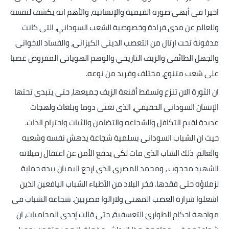
اخيرا فى أبهى صوره القيمية والإنسانية، والأهم انه يكشف لنفسه
وللعالم عن مدى فرادة وخصوصية الشعب السوداني، التى كانت
مدفونة تحت ارتال من التعصب الدينى الكيزانى، والفساد الاخوانى
والجهل الطائفى والزيف التاريخي والوهم الهوياتى المفروض غصبا
على شعب متنوع، مختلف وفريد من نوعه
.
ان الثورة الان تنزع وتسقط أقنعة الزيف جميعها، حتى يتبدى تحتها
الإنسان السودانى الحقيقي، الذى تغنى دوما وبلغات ولهجات
عديدة لقيم التكافل والشجاعه والتضامن والثبات واحترام الذات.
حيث ان الشباب السودانى بسلمية شجاعة يدهش نفسه وشعبه
والعالم. ذلك الشاب الذى مات لكى يدفع الأمن عن اعتقال زميلاته
الشهيد محجوب ، ومحمد المصرى الذى ارجع البمبان بيده حماية
لزملاؤه حتى فقدها. فخر البلاد من الأطباء الشباب اليافعين الذين
اشعلوا شرارة الغضب المهنى ولازالوا مضربين. شجاعة الشباب فى
مواجهة احكام الطوارئ التعسفية، حتى قالت إحدى المحاميات، ان