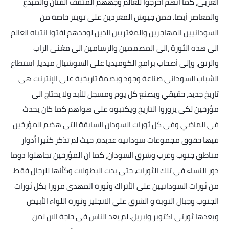
العربى، كما انهم اخرجوا للعالم وجههم المثقف الفنان والمبدع
والمعاصر أيضا. فمن جيوش المغردين على تويتر خاصة من
السودانيين المهاجرين والمغتربين الذين لوحدهم لفتوا انتباه العالم
الى هذه الثورة ،الى المصممين والرسامين الى مغنى الراب
والزنق، وإلى أصحاب برامج الكوميديا على السوشيال ميديا، استطاع
الشباب السودانى صناعة وجود وبصمة تاريخية على الإنترنت هى
تاريخ جديد، حقيقي ويصنع كل يوم ومسجل للأبد ولا يحتاج الى
مؤرخين لكى يزوروا التاريخ ويكتبوه على هواهم كما كان يحدث
فى الماضي وفى كل ثورات السودان السابقة التى هضم المؤرخين
فيها حقوق مجموعات سودانية عديدة، حيث لم تذكر كثيرا أدوار
مناطق جنوب وغرب وشرق السودان، كما ان المؤرخين تجاهلوا دوما
دور النساء في تلك الثورات، حتى بدت البطولات وكأنها للرجال فقط.
من ثورات السودانيين على الأتراك وثورة المهدى مرورا بكل ثورات
الجنوب وجبال النوبة و الشرق على الانجليز وثورة اللواء الأبيض
وبعدها ثورتى اكتوبر وابريل. لم يعد الناس فى حاجة الان لمن