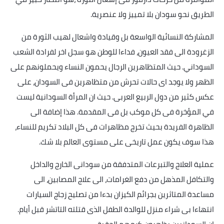
الطريق نحو سودان بلا تمييز ولا عنصرية
.
المشاركة النسائية الواسعة بل وقيادة واشعال لهيب الثورة من
الزغرودة الى فقد العيون، فداءا للوطن هو سجل اخر لفرادة الشعب
السوداني. حيث المتظاهرين الرجال يحمون النساء ويحملونهم على
الظهر ولا يوجد اى حالات تحرش من متظاهرين فى السودان، على
عكس كثير من دول الربيع العربى. حيث ان المرأة السودانية ليست
في المؤخرة فى كل موكب بل فى المقدمة. هذا إضافة الى
الظاهرة الفريدة بحيث تخرج مظاهرات فى كل البلاد تكريم للنساء،
هذا سوف يكون عمل تاريخى على مستوى العالم بلا شك
.
عملية العلاج والتبرعات المتدفقة من سودانى الخارج والداخل
والتكافل المذهل من دفع الغرامات، الى علاج المصابين، الى
مساعدة المتاثرين بجرائم الكيزان بدءا من تصليح زجاج السيارات
انتهاءا بى شراء منزل للوالدة الطفل الذى قتلته التاتشر قبل أيام.