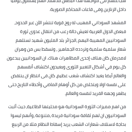
شجاعتهم فى مواجهة هذا البطش مذهلة، انهم يهتفون يوميا
داخل الزنازين وفى قاعات المحاكم الصورية
.
المشهد السوداني المهيب له روح قوية تنتشر الآن عبر الحدود،
فبعض الدول العربية تعيش حالة رعب من انتقال عدوى ثورة
السودانيين المهيبة اليهم ،الجزائر بلد المليون شهيد تستلهم
شعار سلمية سلمية وتردده الجماهير ، وتسقط بس من وهران
لامدرمان كان هتاف إحدى المظاهرات هناك. ان السودانيين يبدعون
كل يوم في أشكال التعبير الثورى ويعيدون اكتشاف أنفسهم
والعالم أيضا يعيد اكتشاف شعب عظيم، كان فى انتظار ان ينتفض
على نفسه اولا ويتخلص من كل أوهام الماضي وأخطاء التاريخ حتى
يظهر وجهه الفريد لنفسه والعالم
.
من اهم مميزات الثورة السودانية هو محليتها الطاغية، حيث أثبت
السودانيون ان لهم ثقافة سودانية فريدة ،متنوعة ،وأنهم ليسوا
بحاجة لاستلاف شعارات الشعب يريد إسقاط النظام مثلا من الربيع