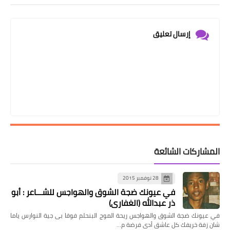
إرسال تعليق
المشاركات الشائعة
28 نوفمبر 2015
في عيونك ضجة الشوق والهواجس للشـــاعر : أبو
ذر عبدالله (الغفاري)
في عيونك ضجة الشوق والهواجس ريحة الموج البنحلم فوقا بى جية النوارس ياما
شان زفة خريفك كل عاشق أدى فرضة م…