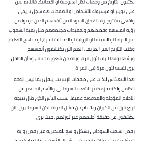
يكتبون التاريخ من وجهات نظر ايدلوجية او اقصائية، فالتايم لاين
على تويتر او فيسبوك للأشخاص او الصفحات هو سجل تاريخى
واقعى مفتوح. ولذلك فإن السودانيين أنفسهم الذين حرموا من
رؤية انفسهم وقصصهم وتعقيدات مجتمعهم مثل بقية الشعوب
عبر الدراما او السينما او الرواية او الصحافة الحرة، او مناهج التعليم
وكتب التاريخ الغير المزيف ، انهم الان يكتشفون أنفسهم
ويشهادونها لايف لأول مرة، وياله من شعور مختلف، وكأن الطفل
يرى نفسه لأول مرة فى المرآة
.
هذا الانعكاس للذات على صفحات الإنترنت، ينقل ربما ليس الوجه
الكامل ولكنه جزء كبير للشعب السودانى، والأهم انه يعبر عن
الأحلام المؤجلة والمدفونة عميقا، بسبب اليأس الذى طال نتيجة
لربع قرن من الكيزان و٦٠ عام من فشل الدولة. لكن السودانيون الان
يكشفون عن حقيقة أحلامهم عبر ثورتهم . حيث نرى
رفض الشعب السودانى بشكل واسع للعنصرية عبر رفض رواية
المؤامرة من حركات دارفور فى إشعال الثورة ،هو انتصار كبير في