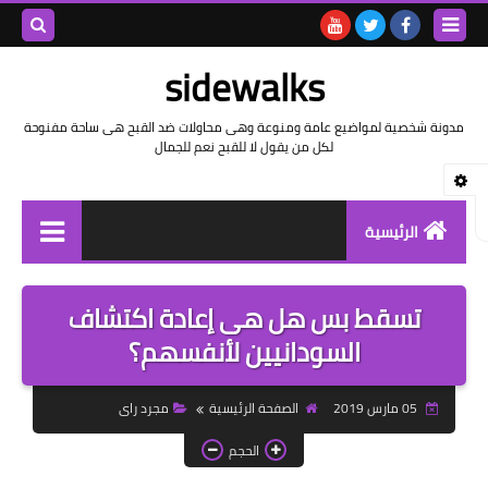
بحث هذه
sidewalks
المدونة
مدونة شخصية لمواضيع عامة ومنوعة وهى محاولات ضد القبح هى ساحة مفنوحة
لكل من يقول لا للقبح نعم للجمال
الإلكتروني
الرئيسية
توثيق وتاريخ
تسقط بس هل هى إعادة اكتشاف
بيانات
السودانيين لأنفسهم؟
تقارير
05 مارس 2019
الصفحة الرئيسية
مجرد راى
خواطر بالعامية
الحجم
خواطر بالفصحى