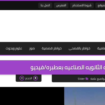
لموقع
شروط الاستخدام
الفهرس
اتصل بنا
عامية
خواطر بالفصحى
خواطر قصصية
صور
علوم وبحوث
لثانويه الصناعيه بعطبره/فيديو
الحجم
واضيع عامة
Slider