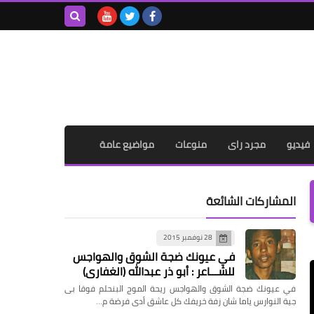
بحث هذه
المدونة
الإلكترونية
فيديو
مجرد راى
منوعات
مواضيع عامة
المشاركات الشائعة
28 نوفمبر 2015
في عيونك ضجة الشوق والهواجس
للشـــاعر : أبو ذر عبدالله (الغفاري)
في عيونك ضجة الشوق والهواجس ريحة الموج البنحلم فوقا بى
جية النوارس ياما شان زفة خريفك كل عاشق أدى فرضة م…