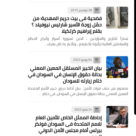
28 نوفمبر 2015
فضحية فى بيت حريم المهدية: من
حمّل زوجة الأسير شارليس نيوفيلد ؟
بقلم إبراهيم كرتكيلا
شكراً للتاريخ والمؤرخين ، الذين تسوروا أسوار وأبراج الحكام
والسلاطين العالية ليأتونا بأخبارهم ، وبأخبار ما كان يعرف…
04 يونيو 2022
بيان الخبير المستقل المعين المعني
بحالة حقوق الإنسان في السودان في
ختام زيارته للسودان
مصدوم من عنف قوات الأمن.. بيان أداما دينغ، خبير الأمم المتحدة
المعين المعني بحالة حقوق الإنسان في السودان، في ختام …
24 مايو 2022
إحاطة الممثل الخاص للأمين العام
للامم المتحدة فى السودان فولكر
بيرتس أمام مجلس الأمن الدولي