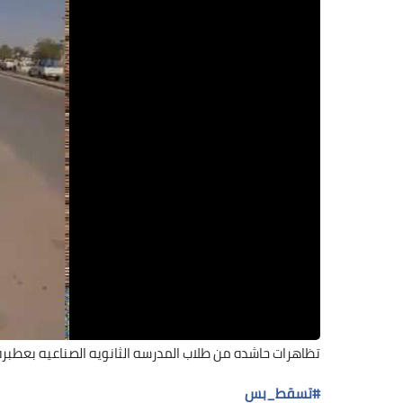
تظاهرات حاشده من طلاب المدرسه الثانويه الصناعيه بعطبره.. اليوم 14 مارس 2019 بعد الامتحانات.. في موكب 
#
تسقط_بس