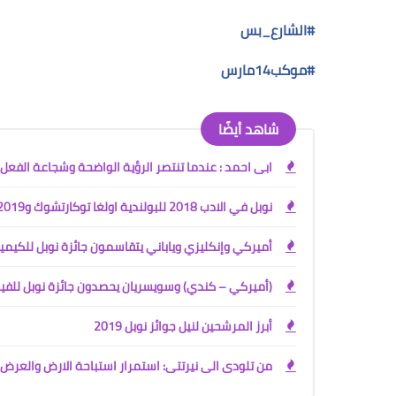
#
الشارع_بس
#
موكب14مارس
شاهد أيضًا
ابى احمد : عندما تنتصر الرؤية الواضحة وشجاعة الفعل
نوبل في الادب 2018 للبولندية اولغا توكارتشوك و2019 للنمساوي بيتر هاندكيه
أميركي وإنكليزي وياباني يتقاسمون جائزة نوبل للكيمي
(أميركي – كندي) وسويسريان يحصدون جائزة نوبل للفيز
أبرز المرشحين لنيل جوائز نوبل 2019
من تلودى الى نيرتتى: استمرار استباحة الارض والعر