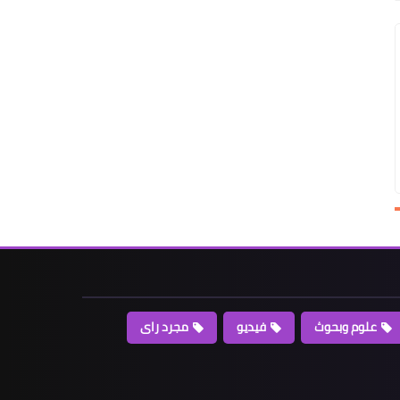
علوم وبحوث
فيديو
مجرد راى