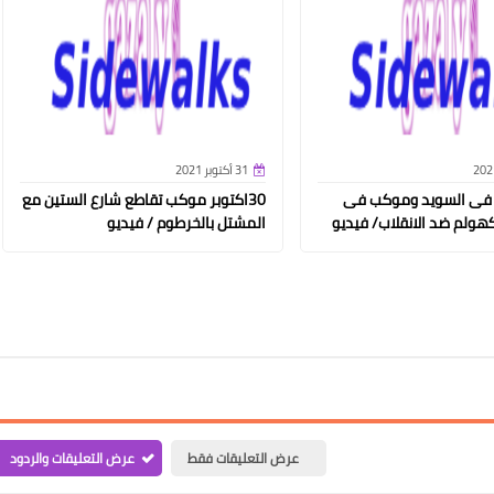
31 أكتوبر 2021
 فى السويد وموكب فى
30اكتوبر موكب تقاطع شارع الستين مع
هولم ضد الانقلاب/ فيديو
المشتل بالخرطوم / فيديو
عرض التعليقات فقط
عرض التعليقات والردود