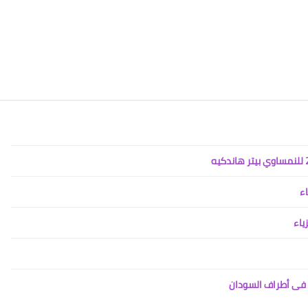
اء
ياء
ض فى أطراف السودان