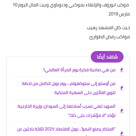
موكب ابوروف والإلتقاء بموكبي ودنوباوي وبيت المال اليوم 10
خواطر قصصية
مارس 2019
صور
حيث كان المشهد رهيب
علوم وبحوث
مواكب رفض الطوارئ
فيديو
شاهد أيضًا
مجرد راى
من هي صاحبة فكرة يوم المرأة العالمي؟
منوعات
من أوسلو إلى ستوكهولم… يوم نوبل الكامل من لحظة
مواضيع عامة
تتويج الفائزين حتى السهرة الملكية
السويد تنفي تسرب أسلحتها إلى السودان: وزيرة الخارجية
تؤكد "لا مؤشرات على ذلك"
“الابتكار يصنع النمو”.. نوبل الاقتصاد 2025 لثلاثة باحثين عن