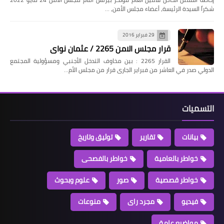
شكراً السيدة الرئيسة، أعضاء مجلس الأمن، …
29 فبراير 2016
قرار مجلس الامن 2265 / عثمان نواى
القرار 2265 : بين مخاوف التدخل الأجنبي ومسؤولية المجتمع
الدولي صدر في العاشر من فبراير الجارى قرار من مجلس الأم…
التسميات
بيانات
تقارير
توثيق وتاريخ
خواطر بالعامية
خواطر بالفصحى
خواطر قصصية
صور
علوم وبحوث
فيديو
مجرد راى
منوعات
مواضيع عامة