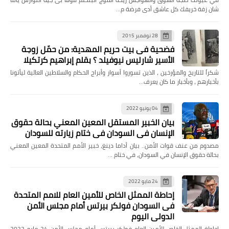
شان زفة خريفك كل عاشق أدى فرضة م…
28 نوفمبر 2015
فضحية فى بيت حريم المهدية: من حمّل زوجة
الأسير شارليس نيوفيلد ؟ بقلم إبراهيم كرتكيلا
شكراً للتاريخ والمؤرخين ، الذين تسوروا أسوار وأبراج الحكام والسلاطين العالية ليأتونا
بأخبارهم ، وبأخبار ما كان يعرف…
04 يونيو 2022
بيان الخبير المستقل المعين المعني بحالة حقوق
الإنسان في السودان في ختام زيارته للسودان
مصدوم من عنف قوات الأمن.. بيان أداما دينغ، خبير الأمم المتحدة المعين المعني
بحالة حقوق الإنسان في السودان، في ختام …
24 مايو 2022
إحاطة الممثل الخاص للأمين العام للامم المتحدة
فى السودان فولكر بيرتس أمام مجلس الأمن
الدولي اليوم
إحاطة الممثل الخاص للأمين العام فولكر بيرتس أمام مجلس الأمن 24 مايو 2022