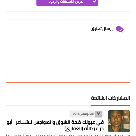
عرض التعليقات والردود
إرسال تعليق
المشاركات الشائعة
28 نوفمبر 2015
في عيونك ضجة الشوق والهواجس للشـــاعر : أبو
ذر عبدالله (الغفاري)
في عيونك ضجة الشوق والهواجس ريحة الموج البنحلم فوقا بى جية النوارس ياما