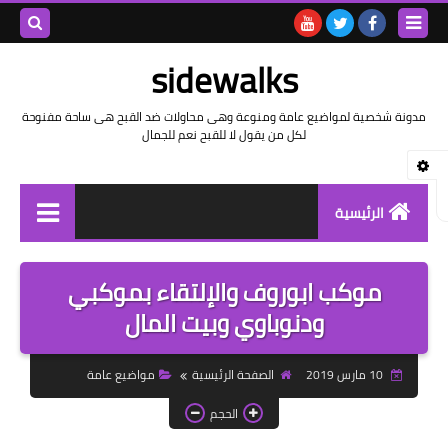
بحث هذه
sidewalks
المدونة
مدونة شخصية لمواضيع عامة ومنوعة وهى محاولات ضد القبح هى ساحة مفنوحة
لكل من يقول لا للقبح نعم للجمال
الإلكتروني
الرئيسية
توثيق وتاريخ
موكب ابوروف والإلتقاء بموكبي
بيانات
ودنوباوي وبيت المال
تقارير
10 مارس 2019
الصفحة الرئيسية
مواضيع عامة
خواطر بالعامية
الحجم
خواطر بالفصحى