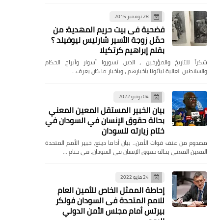
28 نوفمبر 2015
فضحية فى بيت حريم المهدية: من
حمّل زوجة الأسير شارليس نيوفيلد ؟
بقلم إبراهيم كرتكيلا
شكراً للتاريخ والمؤرخين ، الذين تسوروا أسوار وأبراج الحكام
والسلاطين العالية ليأتونا بأخبارهم ، وبأخبار ما كان يعرف…
04 يونيو 2022
بيان الخبير المستقل المعين المعني
بحالة حقوق الإنسان في السودان في
ختام زيارته للسودان
مصدوم من عنف قوات الأمن.. بيان أداما دينغ، خبير الأمم المتحدة
المعين المعني بحالة حقوق الإنسان في السودان، في ختام …
24 مايو 2022
إحاطة الممثل الخاص للأمين العام
للامم المتحدة فى السودان فولكر
بيرتس أمام مجلس الأمن الدولي