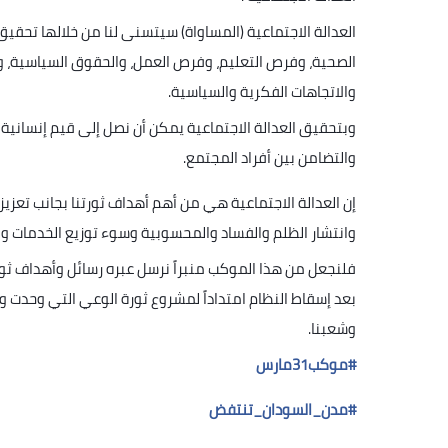
العدالة الاجتماعية (المساواة) سيتسنى لنا من خلالها تحقي
الصحية، وفرص التعليم، وفرص العمل، والحقوق السياسية، وتق
والاتجاهات الفكرية والسياسية.
وبتحقيق العدالة الاجتماعية يمكن أن نصل إلى قيم إنسانية م
والتضامن بين أفراد المجتمع.
إن العدالة الاجتماعية هي من أهم أهداف ثورتنا بجانب تعزي
وانتشار الظلم والفساد والمحسوبية وسوء توزيع الخدمات وا
فلنجعل من هذا الموكب منبراً نرسل عبره رسائل وأهداف ثو
بعد إسقاط النظام امتداداً لمشروع ثورة الوعي التي وحدت وج
وشعبنا.
#
موكب31مارس
#
مدن_السودان_تنتفض