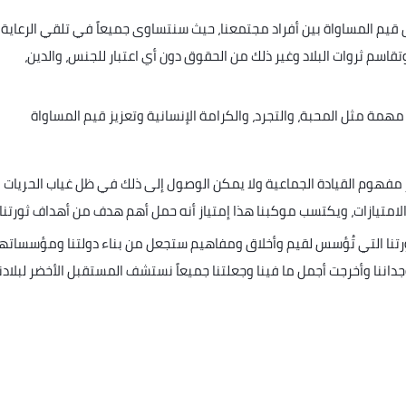
ق قيم المساواة بين أفراد مجتمعنا، حيث سنتساوى جميعاً في تلقي الرعاية
اسم ثروات البلاد وغير ذلك من الحقوق دون أي اعتبار للجنس، والدين،
همة مثل المحبة، والتجرد، والكرامة الإنسانية وتعزيز قيم المساواة
ز مفهوم القيادة الجماعية ولا يمكن الوصول إلى ذلك في ظل غياب الحريات
لامتيازات، ويكتسب موكبنا هذا إمتياز أنه حمل أهم هدف من أهداف ثورتنا.
رتنا التي تُؤسس لقيم وأخلاق ومفاهيم ستجعل من بناء دولتنا ومؤسساتها
داننا وأخرجت أجمل ما فينا وجعلتنا جميعاً نستشف المستقبل الأخضر لبلادنا