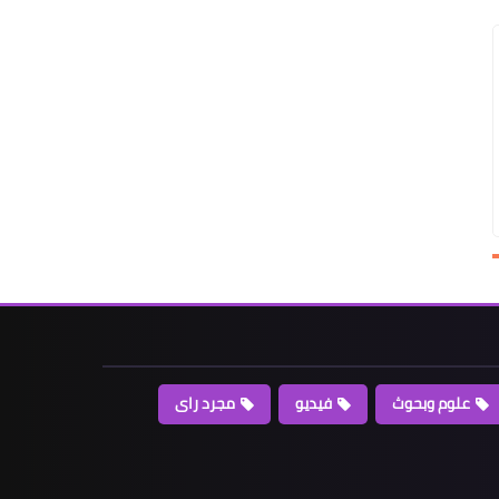
علوم وبحوث
فيديو
مجرد راى