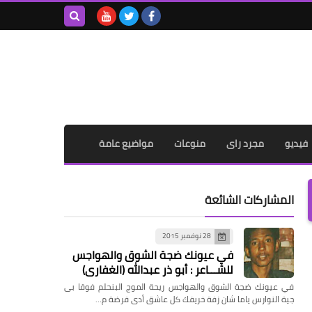
بحث هذه
المدونة
الإلكترونية
فيديو
مجرد راى
منوعات
مواضيع عامة
المشاركات الشائعة
28 نوفمبر 2015
في عيونك ضجة الشوق والهواجس
للشـــاعر : أبو ذر عبدالله (الغفاري)
في عيونك ضجة الشوق والهواجس ريحة الموج البنحلم فوقا بى
جية النوارس ياما شان زفة خريفك كل عاشق أدى فرضة م…