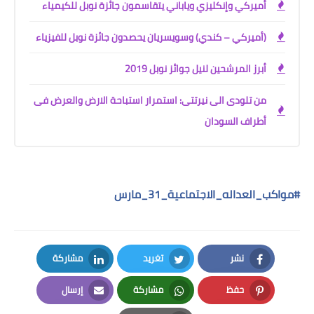
أميركي وإنكليزي وياباني يتقاسمون جائزة نوبل للكيمياء
(أميركي – كندي) وسويسريان يحصدون جائزة نوبل للفيزياء
أبرز المرشحين لنيل جوائز نوبل 2019
من تلودى الى نيرتتى: استمرار استباحة الارض والعرض فى
أطراف السودان
#
مواكب_العداله_الاجتماعية_31_مارس
نشر
تغريد
مشاركة
LinkedIn
Twitter
Facebook
حفظ
مشاركة
إرسال
Email
Whatsapp
Pinterest