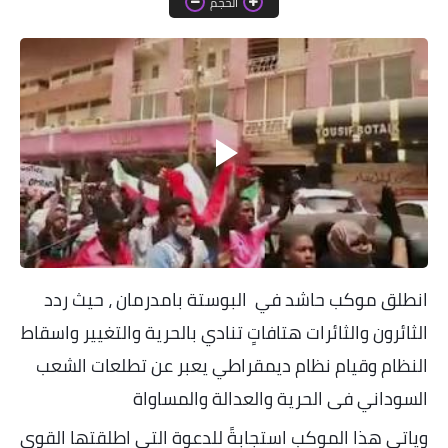
الحجم
خواطر قصصية
صور
علوم وبحوث
فيديو
مجرد راى
منوعات
مواضيع عامة
انطلق موكب حاشد في البوستة بامدرمان ، حيث ردد
الثائرون والثائرات هتافاتٍ تنادي بالحرية والتغيير واسقاط
النظام وقيام نظام ديمقراطي يعبر عن تطلعات الشعب
السوداني فى الحرية والعدالة والمساواة
وياتي هذا الموكب استجابةً للدعوة التي اطلقتها القوى