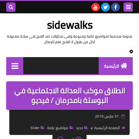
بحث هذه
sidewalks
المدونة
مدونة شخصية لمواضيع عامة ومنوعة وهى محاولات ضد القبح هى ساحة مفنوحة
لكل من يقول لا للقبح نعم للجمال
الإلكتروني
الرئيسية
توثيق وتاريخ
انطلاق موكب العدالة الاجتماعية في
بيانات
البوستة بامدرمان / فيديو
تقارير
31 مارس 2019
خواطر بالعامية
الصفحة الرئيسية
جديد
مواضيع عامة
Slider
خواطر بالفصحى