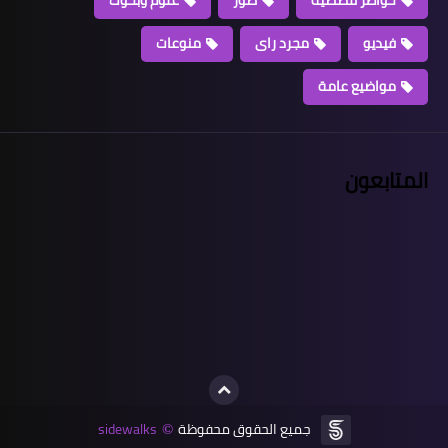
خواطر قصصية
صور
علوم وبحوث
فيديو
مجرد راى
منوعات
مواضيع عامة
المتابعون
جميع الحقوق محفوظة
sidewalks
©