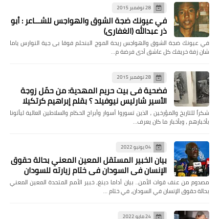
28 نوفمبر 2015
في عيونك ضجة الشوق والهواجس للشـــاعر : أبو
ذر عبدالله (الغفاري)
في عيونك ضجة الشوق والهواجس ريحة الموج البنحلم فوقا بى جية النوارس ياما
شان زفة خريفك كل عاشق أدى فرضة م…
28 نوفمبر 2015
فضحية فى بيت حريم المهدية: من حمّل زوجة
الأسير شارليس نيوفيلد ؟ بقلم إبراهيم كرتكيلا
شكراً للتاريخ والمؤرخين ، الذين تسوروا أسوار وأبراج الحكام والسلاطين العالية ليأتونا
بأخبارهم ، وبأخبار ما كان يعرف…
04 يونيو 2022
بيان الخبير المستقل المعين المعني بحالة حقوق
الإنسان في السودان في ختام زيارته للسودان
مصدوم من عنف قوات الأمن.. بيان أداما دينغ، خبير الأمم المتحدة المعين المعني
بحالة حقوق الإنسان في السودان، في ختام …
24 مايو 2022