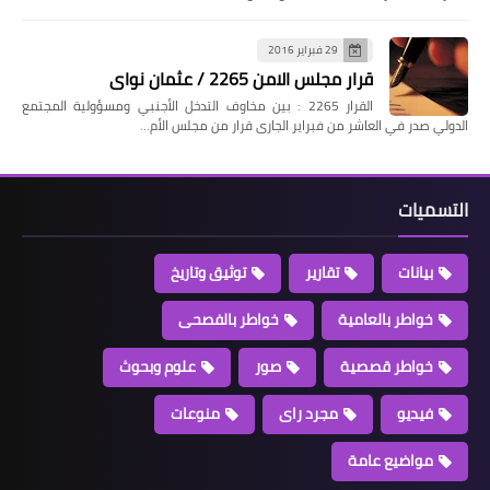
29 فبراير 2016
قرار مجلس الامن 2265 / عثمان نواى
القرار 2265 : بين مخاوف التدخل الأجنبي ومسؤولية المجتمع
الدولي صدر في العاشر من فبراير الجارى قرار من مجلس الأم…
التسميات
بيانات
تقارير
توثيق وتاريخ
خواطر بالعامية
خواطر بالفصحى
خواطر قصصية
صور
علوم وبحوث
فيديو
مجرد راى
منوعات
مواضيع عامة