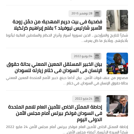
28 نوفمبر 2015
فضحية فى بيت حريم المهدية: من حمّل زوجة
الأسير شارليس نيوفيلد ؟ بقلم إبراهيم كرتكيلا
شكراً للتاريخ والمؤرخين ، الذين تسوروا أسوار وأبراج الحكام والسلاطين العالية ليأتونا
بأخبارهم ، وبأخبار ما كان يعرف…
04 يونيو 2022
بيان الخبير المستقل المعين المعني بحالة حقوق
الإنسان في السودان في ختام زيارته للسودان
مصدوم من عنف قوات الأمن.. بيان أداما دينغ، خبير الأمم المتحدة المعين المعني
بحالة حقوق الإنسان في السودان، في ختام …
24 مايو 2022
إحاطة الممثل الخاص للأمين العام للامم المتحدة
فى السودان فولكر بيرتس أمام مجلس الأمن
الدولي اليوم
إحاطة الممثل الخاص للأمين العام فولكر بيرتس أمام مجلس الأمن 24 مايو 2022
شكراً السيدة الرئيسة، أعضاء مجلس الأمن، …