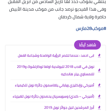
ينتهي بموكب حدد لها تاريخ السادس من أبريل المقبل
وفى هذا الفيديو نرصد جانب من موكب
مدينة الأبيض
حاضرة ولاية شمال كردفان
#
موكب28مارس
شاهد أيضًا
ابى احمد : عندما تنتصر الرؤية الواضحة وشجاعة الفعل
نوبل في الادب 2018 للبولندية اولغا توكارتشوك و2019
للنمساوي بيتر هاندكيه
أميركي وإنكليزي وياباني يتقاسمون جائزة نوبل للكيمياء
(أميركي – كندي) وسويسريان يحصدون جائزة نوبل للفيزياء
أبرز المرشحين لنيل جوائز نوبل 2019