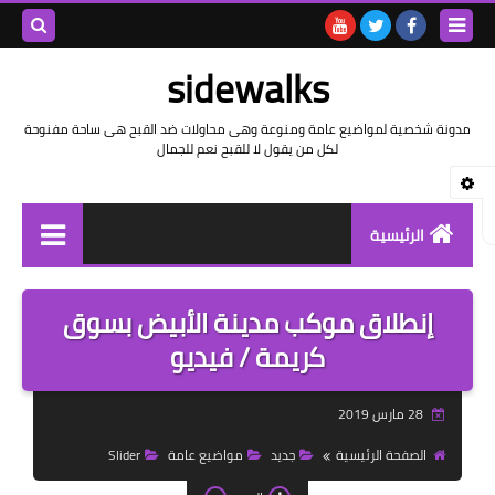
بحث هذه
sidewalks
المدونة
مدونة شخصية لمواضيع عامة ومنوعة وهى محاولات ضد القبح هى ساحة مفنوحة
لكل من يقول لا للقبح نعم للجمال
الإلكتروني
الرئيسية
توثيق وتاريخ
إنطلاق موكب مدينة الأبيض بسوق
بيانات
كريمة / فيديو
تقارير
28 مارس 2019
خواطر بالعامية
الصفحة الرئيسية
جديد
مواضيع عامة
Slider
خواطر بالفصحى