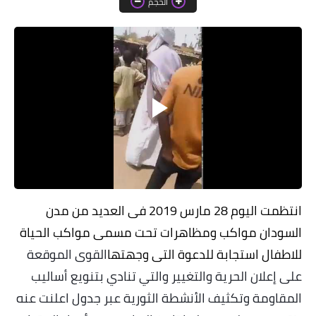
الحجم
خواطر قصصية
صور
علوم وبحوث
فيديو
مجرد راى
منوعات
مواضيع عامة
انتظمت اليوم 28 مارس 2019 فى العديد من مدن
السودان مواكب ومظاهرات تحت مسمى مواكب الحياة
للاطفال استجابة للدعوة التى وجهتها
القوى الموقعة
على إعلان الحرية والتغيير والتي تنادي بتنويع أساليب
المقاومة وتكثيف الأنشطة الثورية عبر جدول اعلنت عنه