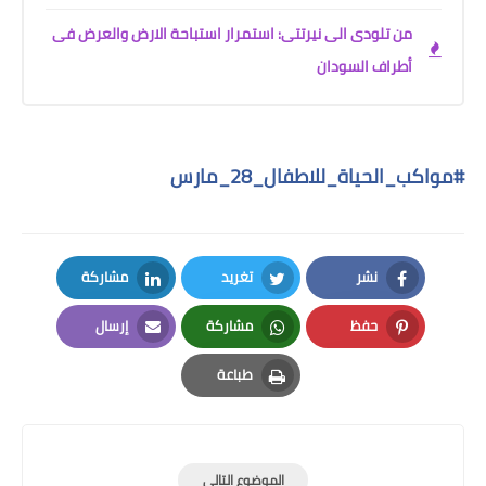
من تلودى الى نيرتتى: استمرار استباحة الارض والعرض فى
أطراف السودان
#
مواكب_الحياة_للاطفال_28_مارس
نشر
تغريد
مشاركة
LinkedIn
Twitter
Facebook
حفظ
مشاركة
إرسال
Email
Whatsapp
Pinterest
طباعة
Print
الموضوع التالي