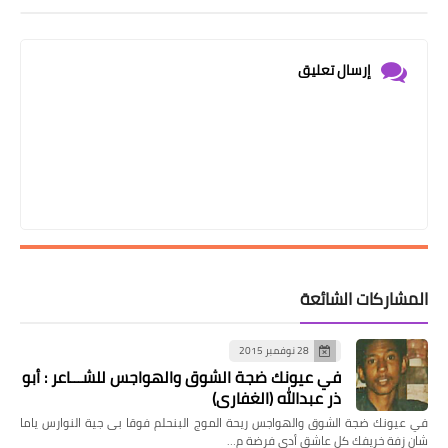
إرسال تعليق
المشاركات الشائعة
28 نوفمبر 2015
في عيونك ضجة الشوق والهواجس للشـــاعر : أبو
ذر عبدالله (الغفاري)
في عيونك ضجة الشوق والهواجس ريحة الموج البنحلم فوقا بى جية النوارس ياما
شان زفة خريفك كل عاشق أدى فرضة م…