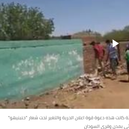
 كانت هذه دعوة قوة اعلان الحرية والتغير
تحت شعار "حنبنيهو"
يئي بمدن وقرى السودان