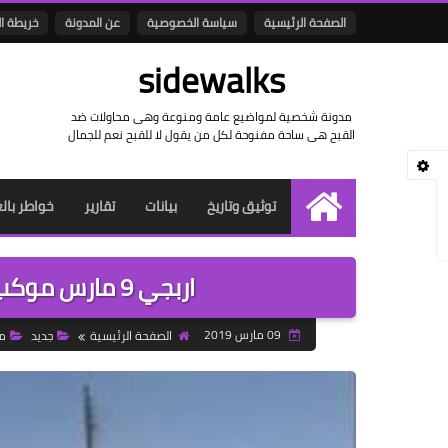
الصفحة الرئيسية
سياسة الخصوصية
عن المدونة
خريطة ا
sidewalks
مدونة شخصية لمواضيع عامة ومنوعة وهى محاولات ضد
القبح هى ساحة مفنوحة لكل من يقول لا للقبح نعم للجمال
توثيق وتاريخ
بيانات
تقارير
خواطر بال
الرئيسية
اربجي 9 مارس موكب النظافة واصحاح البيئة/فيديو
09 مارس 2019
الصفحة الرئيسية
جديد
م