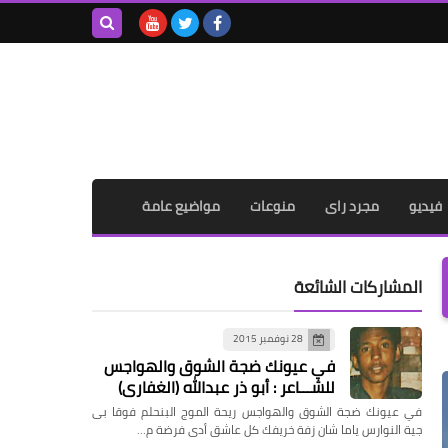
بحث هذه
المدونة
الإلكترونية
فيديو
مجرد راى
منوعات
مواضيع عامة
المشاركات الشائعة
28 نوفمبر 2015
في عيونك ضجة الشوق والهواجس
للشـــاعر : أبو ذر عبدالله (الغفاري)
في عيونك ضجة الشوق والهواجس ريحة الموج البنحلم فوقا بى
جية النوارس ياما شان زفة خريفك كل عاشق أدى فرضة م…