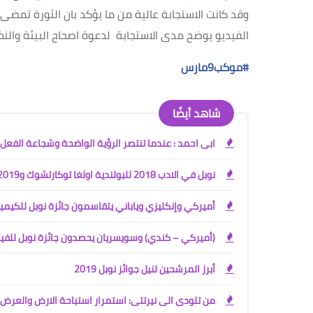
وقد كانت الاستجابة عالية من ما يؤكد بان الثورة تمض
الفيديو يوضح مدى الاستجابة لدعوة اصحاح البيئة والن
#موكب9مارس
شاهد أيضًا
ابى احمد : عندما تنتصر الرؤية الواضحة وشجاعة الفعل
نوبل في الادب 2018 للبولندية اولغا توكارتشوك و2019 للنمساوي بيتر هاندكيه
أميركي وإنكليزي وياباني يتقاسمون جائزة نوبل للكيمي
(أميركي – كندي) وسويسريان يحصدون جائزة نوبل للفيز
أبرز المرشحين لنيل جوائز نوبل 2019
من تلودى الى نيرتتى: استمرار استباحة الارض والعر