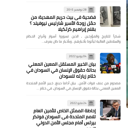
28 نوفمبر 2015
فضحية فى بيت حريم المهدية: من
حمّل زوجة الأسير شارليس نيوفيلد ؟
بقلم إبراهيم كرتكيلا
شكراً للتاريخ والمؤرخين ، الذين تسوروا أسوار وأبراج الحكام
والسلاطين العالية ليأتونا بأخبارهم ، وبأخبار ما كان يعرف…
04 يونيو 2022
بيان الخبير المستقل المعين المعني
بحالة حقوق الإنسان في السودان في
ختام زيارته للسودان
مصدوم من عنف قوات الأمن.. بيان أداما دينغ، خبير الأمم المتحدة
المعين المعني بحالة حقوق الإنسان في السودان، في ختام …
24 مايو 2022
إحاطة الممثل الخاص للأمين العام
للامم المتحدة فى السودان فولكر
بيرتس أمام مجلس الأمن الدولي