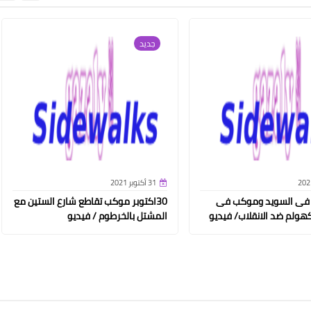
جديد
31 أكتوبر 2021
 فى السويد وموكب فى
30اكتوبر موكب تقاطع شارع الستين مع
هولم ضد الانقلاب/ فيديو
المشتل بالخرطوم / فيديو