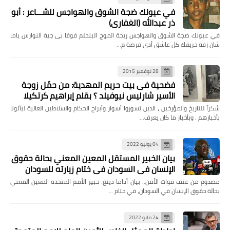
في عيونك ضجة الشوق والهواجس للشـــاعر : أبو
ذر عبدالله (الغفاري)
في عيونك ضجة الشوق والهواجس ريحة الموج البنحلم فوقا بى جية النوارس ياما
شان زفة خريفك كل عاشق أدى فرضة م…
28 نوفمبر 2015
فضحية فى بيت حريم المهدية: من حمّل زوجة
الأسير شارليس نيوفيلد ؟ بقلم إبراهيم كرتكيلا
شكراً للتاريخ والمؤرخين ، الذين تسوروا أسوار وأبراج الحكام والسلاطين العالية ليأتونا
بأخبارهم ، وبأخبار ما كان يعرف…
04 يونيو 2022
بيان الخبير المستقل المعين المعني بحالة حقوق
الإنسان في السودان في ختام زيارته للسودان
مصدوم من عنف قوات الأمن.. بيان أداما دينغ، خبير الأمم المتحدة المعين المعني
بحالة حقوق الإنسان في السودان، في ختام …
24 مايو 2022