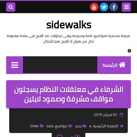
بحث هذه
sidewalks
المدونة
مدونة شخصية لمواضيع عامة ومنوعة وهى محاولات ضد القبح هى ساحة مفنوحة
لكل من يقول لا للقبح نعم للجمال
الإلكتروني
الرئيسية
توثيق وتاريخ
الشرفاء في معتقلات النظام يسجلون
بيانات
مواقف مشرفة وصمود لايلين
تقارير
05 فبراير 2019
خواطر بالعامية
الصفحة الرئيسية
جديد
مواضيع عامة
Slider
خواطر بالفصحى