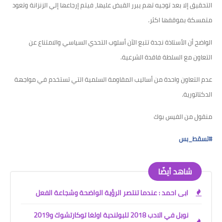
التحقيق إلا بعد توجيه تهم يبرر
القبض عليها، فيتم إرجاعها إلي الزنزانة وتعود
متمسكة بموقفها اكثر.
الواضح أن الأستاذة نجدة تتبع الآن أسلوب التحدي السياسي والامتناع عن
التعاون مع السلطة فاقدة الشرعية.
عدم التعاون واحدة من أساليب المقاومة السلمية التي تستخدم في مواجهة
الدكتاتورية.
منقول من الفيس بوك
#
تسقط_بس
شاهد أيضًا
ابى احمد : عندما تنتصر الرؤية الواضحة وشجاعة الفعل
نوبل في الادب 2018 للبولندية اولغا توكارتشوك و2019