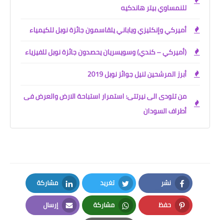
للنمساوي بيتر هاندكيه
أميركي وإنكليزي وياباني يتقاسمون جائزة نوبل للكيمياء
(أميركي – كندي) وسويسريان يحصدون جائزة نوبل للفيزياء
أبرز المرشحين لنيل جوائز نوبل 2019
من تلودى الى نيرتتى: استمرار استباحة الارض والعرض فى
أطراف السودان
نشر
تغريد
مشاركة
LinkedIn
Twitter
Facebook
حفظ
مشاركة
إرسال
Email
Whatsapp
Pinterest