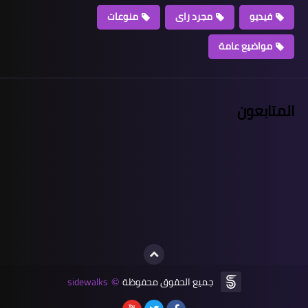
فيديو
مجرد راى
منوعات
مواضيع عامة
المتابعون
جميع الحقوق محفوظة
sidewalks
©