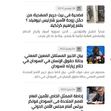
28 نوفمبر 2015
فضحية فى بيت حريم المهدية: من
حمّل زوجة الأسير شارليس نيوفيلد ؟
بقلم إبراهيم كرتكيلا
شكراً للتاريخ والمؤرخين ، الذين تسوروا أسوار وأبراج الحكام
والسلاطين العالية ليأتونا بأخبارهم ، وبأخبار ما كان يعرف…
04 يونيو 2022
بيان الخبير المستقل المعين المعني
بحالة حقوق الإنسان في السودان في
ختام زيارته للسودان
مصدوم من عنف قوات الأمن.. بيان أداما دينغ، خبير الأمم المتحدة
المعين المعني بحالة حقوق الإنسان في السودان، في ختام …
24 مايو 2022
إحاطة الممثل الخاص للأمين العام
للامم المتحدة فى السودان فولكر
بيرتس أمام مجلس الأمن الدولي