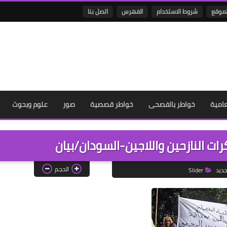
لموقع
شروط الاستخدام
الفهرس
اتصل بنا
عامية
خواطر بالفصحى
خواطر قصصية
صور
علوم وبحوث
ت النازحين واللاجين-السودان/بيان
الحجم
جديد
Slider