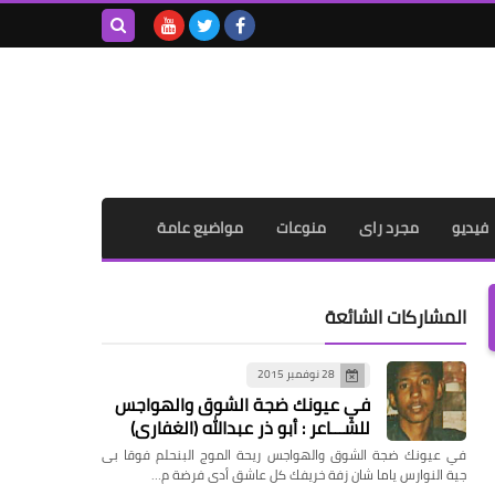
بحث هذه
المدونة
الإلكترونية
فيديو
مجرد راى
منوعات
مواضيع عامة
المشاركات الشائعة
28 نوفمبر 2015
في عيونك ضجة الشوق والهواجس
للشـــاعر : أبو ذر عبدالله (الغفاري)
في عيونك ضجة الشوق والهواجس ريحة الموج البنحلم فوقا بى
جية النوارس ياما شان زفة خريفك كل عاشق أدى فرضة م…