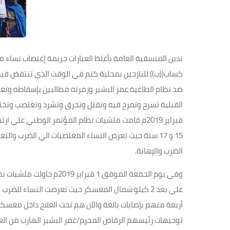
تدين المنسقية العامة بأغلظ العبارات جريمة إغتصاب نساء
كساب((ب)) للنازحين بمحلية كتم في الوقت الذي تنتفض فيه
ضد نظام الطاغية عمر البشير وزمرته مطالبين بإسقاطه وتغي
فبراير 2019م قامت ملشيات نظام المؤتمر الوطني ع
15 و 17 سنة حيث تعرض النساء المغتصبات الي الضرب وا
الضرب والإهانة
.
وفي يوم الجمعة الموفق 1 
أربعة منهم بإصابات بالغة والآن هم تحت العلاج داخل معس
توجيهات رئيسهم الرقاص المجرم/عمر البشير الهارب من العد