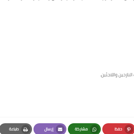
نازحين واللاجئين
.
حفظ
مشاركة
إرسال
طباعة