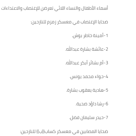
أسماء الأطفال والنساء اللائي تعرضن للإغتصاب والاعتداءات
ضحايا الإغتصاب في معسكر زمزم للنازحين
:
1-
أمينة خاطر بوش
.
2-
عائشة بشارة عبدالله
.
3-
أم بشائر أبكر عبدالله
.
4-
حواء محمد يونس
.
5-
هادية يعقوب بشارة
.
6-
رشا داؤد ضحية
.
7-
حيدر سليمان فضل
.
ضحايا المصابين في معسكر كساب((ب)) للنازحين
: