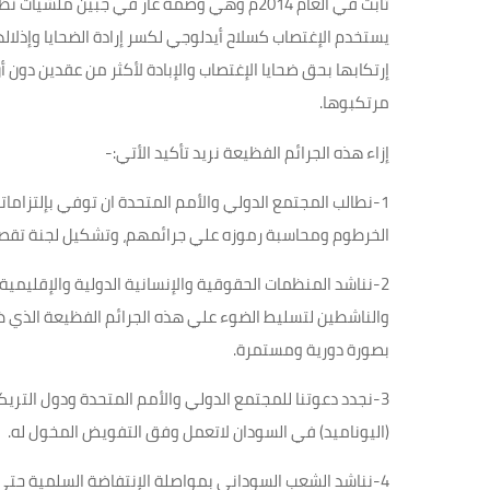
تابت في العام 2014م وهي وصمة عار في جبين م
يستخدم الإغتصاب كسلاح أيدلوجي لكسر إرادة الضحايا وإذلا
إرتكابها بحق ضحايا الإغتصاب والإبادة لأكثر من عقدين دون أن
مرتكبوها
.
إزاء هذه الجرائم الفظيعة نريد تأكيد الأتي
:-
1-
نطالب المجتمع الدولي والأمم المتحدة ان توفي بإلتزامات
الخرطوم ومحاسبة رموزه علي جرائمهم، وتشكيل لجنة تقصي
2-
نناشد المنظمات الحقوقية والإنسانية الدولية والإقليم
بصورة دورية ومستمرة
.
3-
نجدد دعوتنا للمجتمع الدولي والأمم المتحدة ودول التريك
(اليوناميد) في السودان لاتعمل وفق التفويض المخول له
.
4-
نناشد الشعب السوداني بمواصلة الإنتفاضة السلمية حتي ت