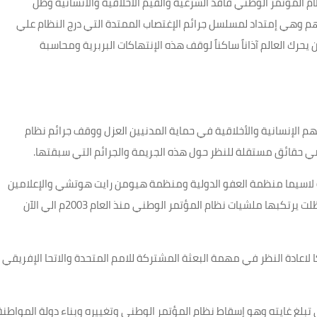
لشيات نظام المؤتمر الوطني فاقد الشرعية والقيم الاخلاقية والانسانية وظل
لهم وهي إمتداد لمسلسل جرائم الإغتصاب الممتدة التي درج النظام علي
 يحرك العالم آذاناً ساكناً لوقف هذه الإنتهاكات البربرية ومحاسبة
هم الإنسانية والأخلاقية في حماية المدنيين العزل ووقف جرائم نظام
 حقائق مستقلة للنظر حول هذه الجريمة والجرائم التي سبقتها
.
ية لاسيما منظمة العفو الدولية ومنظمة هيومن رايت هوتشي والإعلامين
والناشطين لتسليط الضوء علي هذه الجرائم الفظيعة الذي ظلت يرتكبها ملشيات نظام المؤتمر الوطني منذ العام 2003م الي الآن
ا لاعادة النظر في مهمة البعثة المشتركة للامم المتحدة والاتحا الإفريقي
بلغ غايته وهو إسقاط نظام المؤتمر الوطني وتغييره وبناء دولة المواطنة