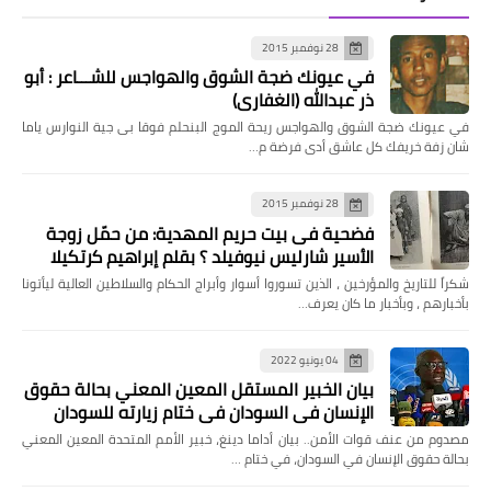
28 نوفمبر 2015
في عيونك ضجة الشوق والهواجس للشـــاعر : أبو
ذر عبدالله (الغفاري)
في عيونك ضجة الشوق والهواجس ريحة الموج البنحلم فوقا بى جية النوارس ياما
شان زفة خريفك كل عاشق أدى فرضة م…
28 نوفمبر 2015
فضحية فى بيت حريم المهدية: من حمّل زوجة
الأسير شارليس نيوفيلد ؟ بقلم إبراهيم كرتكيلا
شكراً للتاريخ والمؤرخين ، الذين تسوروا أسوار وأبراج الحكام والسلاطين العالية ليأتونا
بأخبارهم ، وبأخبار ما كان يعرف…
04 يونيو 2022
بيان الخبير المستقل المعين المعني بحالة حقوق
الإنسان في السودان في ختام زيارته للسودان
مصدوم من عنف قوات الأمن.. بيان أداما دينغ، خبير الأمم المتحدة المعين المعني
بحالة حقوق الإنسان في السودان، في ختام …