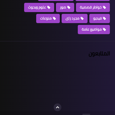
خواطر قصصية
صور
علوم وبحوث
فيديو
مجرد راى
منوعات
مواضيع عامة
المتابعون