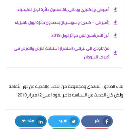
أميركي وإنكليزي وياباني يتقاسمون جائزة نوبل للكيمياء
(أميركي – كندي) وسويسريان يحصدون جائزة نوبل للفيزياء
أبرز المرشحين لنيل جوائز نوبل 2019
من تلودى الى نيرتتى: استمرار استباحة الارض والعرض فى
أطراف السودان
لقاء الصادق المهدي ومجموعة من النخب والحديث عن دور الثقافة
ولكن كان الحديث عن السياسة حاضر بقوة امس 12فبراير2019
نشر
تغريد
مشاركة
LinkedIn
Twitter
Facebook