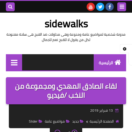
بحث هذه
sidewalks
المدونة
مدونة شخصية لمواضيع عامة ومنوعة وهى محاولات ضد القبح هى ساحة مفنوحة
لكل من يقول لا للقبح نعم للجمال
الإلكتروني
الرئيسية
توثيق وتاريخ
لقاء الصادق المهدي ومجموعة من
بيانات
النخب /فيديو
تقارير
13 فبراير 2019
خواطر بالعامية
الصفحة الرئيسية
جديد
مواضيع عامة
Slider
خواطر بالفصحى