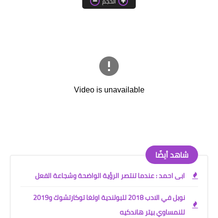
الحجم
خواطر قصصية
صور
علوم وبحوث
فيديو
مجرد راى
منوعات
مواضيع عامة
شاهد أيضًا
ابى احمد : عندما تنتصر الرؤية الواضحة وشجاعة الفعل
نوبل في الادب 2018 للبولندية اولغا توكارتشوك و2019
للنمساوي بيتر هاندكيه