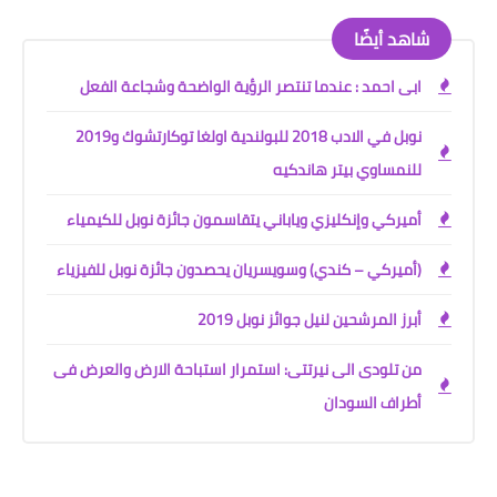
شاهد أيضًا
ابى احمد : عندما تنتصر الرؤية الواضحة وشجاعة الفعل
نوبل في الادب 2018 للبولندية اولغا توكارتشوك و2019
للنمساوي بيتر هاندكيه
أميركي وإنكليزي وياباني يتقاسمون جائزة نوبل للكيمياء
(أميركي – كندي) وسويسريان يحصدون جائزة نوبل للفيزياء
أبرز المرشحين لنيل جوائز نوبل 2019
من تلودى الى نيرتتى: استمرار استباحة الارض والعرض فى
أطراف السودان