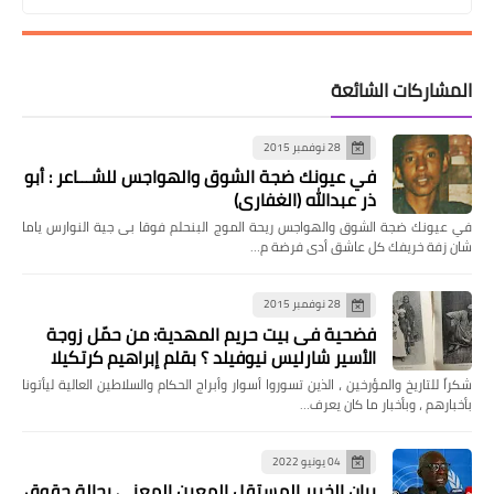
المشاركات الشائعة
28 نوفمبر 2015
في عيونك ضجة الشوق والهواجس للشـــاعر : أبو
ذر عبدالله (الغفاري)
في عيونك ضجة الشوق والهواجس ريحة الموج البنحلم فوقا بى جية النوارس ياما
شان زفة خريفك كل عاشق أدى فرضة م…
28 نوفمبر 2015
فضحية فى بيت حريم المهدية: من حمّل زوجة
الأسير شارليس نيوفيلد ؟ بقلم إبراهيم كرتكيلا
شكراً للتاريخ والمؤرخين ، الذين تسوروا أسوار وأبراج الحكام والسلاطين العالية ليأتونا
بأخبارهم ، وبأخبار ما كان يعرف…
04 يونيو 2022
بيان الخبير المستقل المعين المعني بحالة حقوق