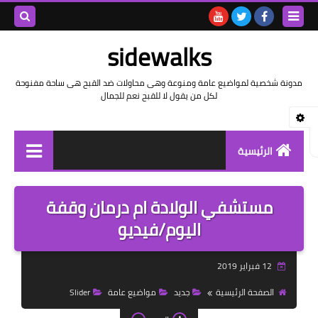
بحث هذه
sidewalks
المدونة
مدونة شخصية لمواضيع عامة ومنوعة وهى محاولات ضد القبح هى ساحة مفنوحة
لكل من يقول لا للقبح نعم للجمال
الإلكتروني
الرئيسية
توثيق وتاريخ
مستشفي الولادة ام درمان وقفة
بيانات
اليوم/فيديو
تقارير
12 فبراير 2019
خواطر بالعامية
الصفحة الرئيسية
جديد
مواضيع عامة
Slider
خواطر بالفصحى