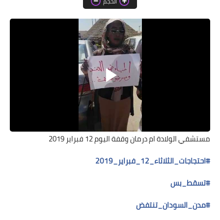
الحجم
خواطر قصصية
صور
علوم وبحوث
فيديو
مجرد راى
منوعات
مواضيع عامة
مستشفي الولادة ام درمان وقفة اليوم 12 فبراير 2019
#
احتجاجات_الثلاثاء_12_فبراير_2019
#
تسقط_بس
#
مدن_السودان_تنتفض