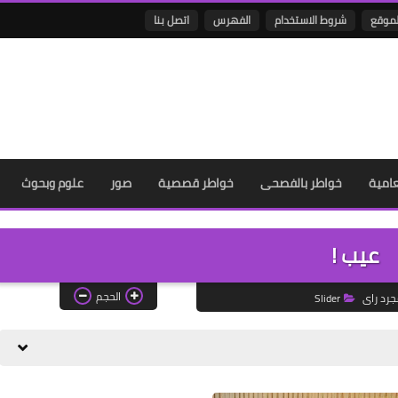
لموقع
شروط الاستخدام
الفهرس
اتصل بنا
عامية
خواطر بالفصحى
خواطر قصصية
صور
علوم وبحوث
عيب !
الحجم
جرد راى
Slider