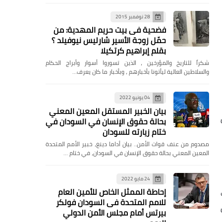
28 نوفمبر 2015
فضحية فى بيت حريم المهدية: من
حمّل زوجة الأسير شارليس نيوفيلد ؟
بقلم إبراهيم كرتكيلا
شكراً للتاريخ والمؤرخين ، الذين تسوروا أسوار وأبراج الحكام
والسلاطين العالية ليأتونا بأخبارهم ، وبأخبار ما كان يعرف…
04 يونيو 2022
بيان الخبير المستقل المعين المعني
بحالة حقوق الإنسان في السودان في
ختام زيارته للسودان
مصدوم من عنف قوات الأمن.. بيان أداما دينغ، خبير الأمم المتحدة
المعين المعني بحالة حقوق الإنسان في السودان، في ختام …
24 مايو 2022
إحاطة الممثل الخاص للأمين العام
للامم المتحدة فى السودان فولكر
بيرتس أمام مجلس الأمن الدولي