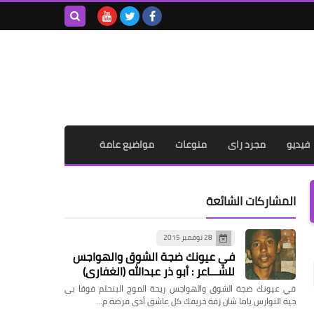
بحث هذه
المدونة
الإلكترونية
فيديو
مجرد راى
منوعات
مواضيع عامة
المشاركات الشائعة
28 نوفمبر 2015
في عيونك ضجة الشوق والهواجس
للشـــاعر : أبو ذر عبدالله (الغفاري)
في عيونك ضجة الشوق والهواجس ريحة الموج البنحلم فوقا بى
جية النوارس ياما شان زفة خريفك كل عاشق أدى فرضة م…