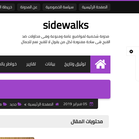
الصفحة الرئيسية
سياسة الخصوصية
عن المدونة
خريطة ا
sidewalks
مدونة شخصية لمواضيع عامة ومنوعة وهى محاولات ضد
القبح هى ساحة مفنوحة لكل من يقول لا للقبح نعم للجمال
توثيق وتاريخ
بيانات
تقارير
خواطر بال
الرئيسية
05 فبراير 2019
الصفحة الرئيسية
جديد
م
محتويات المقال