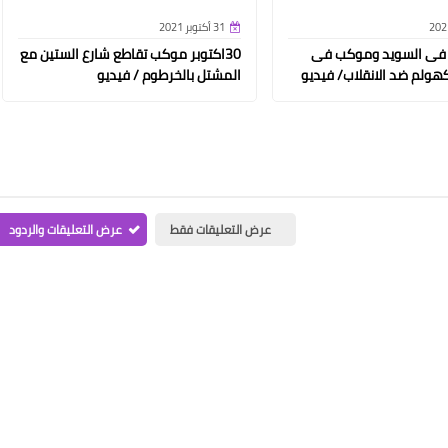
31 أكتوبر 2021
 فى السويد وموكب فى
30اكتوبر موكب تقاطع شارع الستين مع
هولم ضد الانقلاب/ فيديو
المشتل بالخرطوم / فيديو
عرض التعليقات فقط
عرض التعليقات والردود