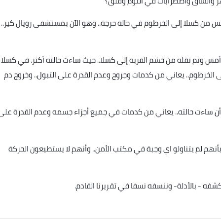
 والساق واضطرابات في النوم وقلق؟
س من كسلا إلى الخرطوم في حالة حرجة.. وهو الآن بمستشفى رويال كير..
س وتم نقله من خشم القربة إلى كسلا.. حيث ساءت حالته أكثر. في كسلا
ى الخرطوم.. يعاني من كدمات وجروح وعدم القدرة على التبول.. وخروج دم
ساءت حالته.. يعاني من كدمات في جميع أجزاء جسمه وعدم القدرة على
فسموا بأنهم لم يتناولو اي وجبة في مكتب الأمن.. وأنهم لا يستطيعون الحركة
ه - بالأدلة- وننسفه نسفا في تقريرنا القادم
.