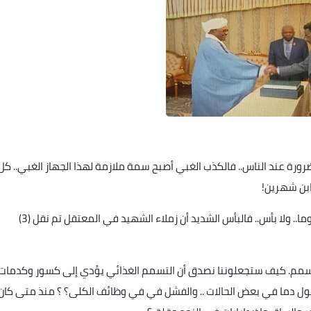
ورة عند الناس.. فالكذب الغبي أصبح سمة ملازمة لهذا الجهاز الغبي.. كل
 ابن شهرين
!
ويبدو انهم ماضون في رواية وفاة الشهيد أحمد خير مسموما.. ولا بأس.. فالبأس الشديد أن زملاء الشهيد في المعتقل تم نقل (3)
التسمم. كيف ستجعلوننا نصدق أن التسمم الغذائي يؤدي إلى كسور وكدمات
تبول دما في بعض الحالات .. والفشل في في وظائف الكلى؟ ؟ منذ متى كان