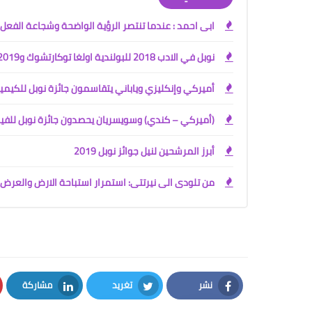
ابى احمد : عندما تنتصر الرؤية الواضحة وشجاعة الفعل
نوبل في الادب 2018 للبولندية اولغا توكارتشوك و2019 للنمساوي بيتر هاندكيه
أميركي وإنكليزي وياباني يتقاسمون جائزة نوبل للكيمي
(أميركي – كندي) وسويسريان يحصدون جائزة نوبل للفيز
أبرز المرشحين لنيل جوائز نوبل 2019
من تلودى الى نيرتتى: استمرار استباحة الارض والعر
نشر
تغريد
مشاركة
LinkedIn
Twitter
Facebook