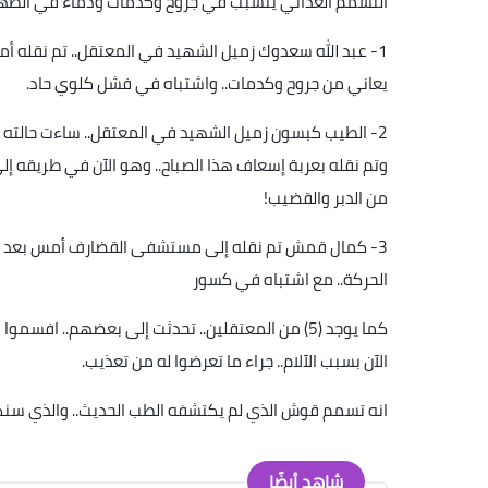
التسمم الغذائي يتسبب في جروح وكدمات ودماء في الظهر
1-
عبد الله سعدوك زميل الشهيد في المعتقل.. تم نقله أم
يعاني من جروح وكدمات.. واشتباه في فشل كلوي حاد
.
2-
الطيب كبسون زميل الشهيد في المعتقل.. ساءت حالته أم
وتم نقله بعربة إسعاف هذا الصباح.. وهو الآن في طريقه إل
من الدبر والقضيب
!
3-
كمال قمش تم نقله إلى مستشفى القضارف أمس بعد أن 
الحركة.. مع اشتباه في كسور
كما يوجد (5) من المعتقلين.. تحدثت إلى بعضهم.. ا
الآن بسبب الآلام.. جراء ما تعرضوا له من تعذيب
.
انه تسمم قوش الذي لم يكتشفه الطب الحديث.. والذي سنكشف
شاهد أيضًا