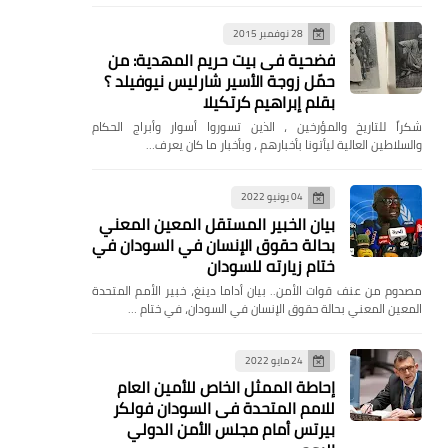
28 نوفمبر 2015
فضحية فى بيت حريم المهدية: من
حمّل زوجة الأسير شارليس نيوفيلد ؟
بقلم إبراهيم كرتكيلا
شكراً للتاريخ والمؤرخين ، الذين تسوروا أسوار وأبراج الحكام
والسلاطين العالية ليأتونا بأخبارهم ، وبأخبار ما كان يعرف…
04 يونيو 2022
بيان الخبير المستقل المعين المعني
بحالة حقوق الإنسان في السودان في
ختام زيارته للسودان
مصدوم من عنف قوات الأمن.. بيان أداما دينغ، خبير الأمم المتحدة
المعين المعني بحالة حقوق الإنسان في السودان، في ختام …
24 مايو 2022
إحاطة الممثل الخاص للأمين العام
للامم المتحدة فى السودان فولكر
بيرتس أمام مجلس الأمن الدولي