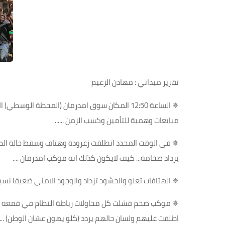
تقرير ميداني : مهادن الزعيم
✵
الساعة 12:50 المكان سوق امدرمان (المحطة الوس
مبايعات وهمية للتأمين وكسب الزمن
......
✵
في الوقت المحدد انطلقت زغرودة وهتاف وسقط حالة ال
يزداد ضخامة... كيف لايكون كذلك انه موكب امدرمان
....
✵
الهتافات تعلو والحشود تزداد والوجود الامني ضعيفا نسب
✵
موكب ضخم فشلت كل محاولات رباطة النظام في قمعه وتف
اطلقت عليهم ولسان حالهم يردد (كلو يهون عشان الوطن
.....