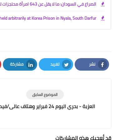
الصراع في السودان: ما لا يقل عن 643 امرأة محتجزات تعسفياً في سجن كوريا بنيالا، جنوب دارفور
ld arbitrarily at Korea Prison in Nyala, South Darfur
نشر
تغريد
مشاركة
LinkedIn
Twitter
Facebook
الموضوع السابق
العزبة - بحري اليوم 24 فبراير وهتاف عالى/فيديو
قد تُعجبك هذه المشاركات