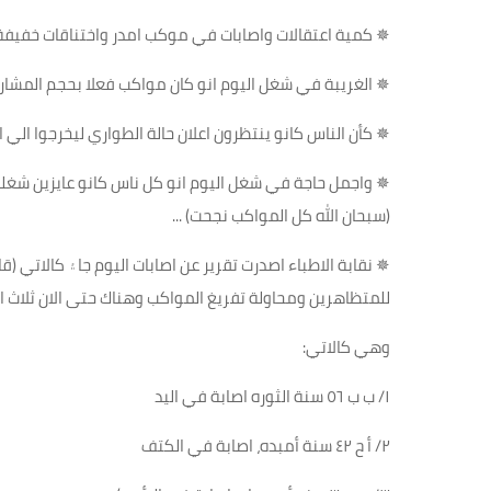
✵
كمية اعتقالات واصابات في موكب امدر واختناقات خفيفة 
✵
الغريبة في شغل اليوم انو كان مواكب فعلا بحجم المشا
✵
كأن الناس كانو ينتظرون اعلان حالة الطواري ليخرجوا الي
✵
واجمل حاجة في شغل اليوم انو كل ناس كانو عايزين شغل
(سبحان الله كل المواكب نجحت
) ...
✵
نقابة الاطباء اصدرت تقرير عن اصابات اليوم جا۽ كالاتي 
للمتظاهرين ومحاولة تفريغ المواكب وهناك حتى الان ثلاث ا
وهي كالاتي
:
١
/
ب ب ٥٦ سنة الثوره اصابة في اليد
٢
/
أ ح ٤٢ سنة أمبده، اصابة في الكتف