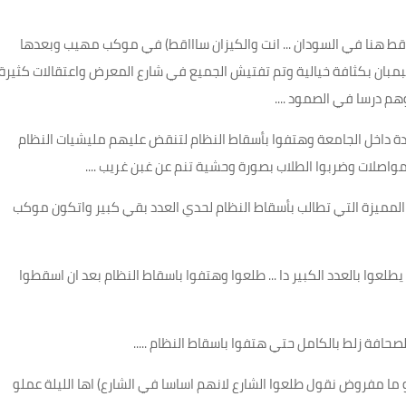
قط هنا في السودان ... انت والكيزان ساااقط) في موكب مهيب وبعدها
 وتم ضرب البمبان بكثافة خيالية وتم تفتيش الجميع في شارع المعرض واعتقالات كثيرة
وهم درسا في الصمود
....
دة داخل الجامعة وهتفوا بأسقاط النظام لتنقض عليهم مليشيات النظام
المواصلات وضربوا الطلاب بصورة وحشية تنم عن غبن غريب
....
المميزة التي تطالب بأسقاط النظام لحدي العدد بقي كبير واتكون موكب
لعوا بالعدد الكبير دا ... طلعوا وهتفوا باسقاط النظام بعد ان اسقطوا
لصحافة زلط بالكامل حتي هتفوا باسقاط النظام
.....
 ما مفروض نقول طلعوا الشارع لانهم اساسا في الشارع) اها الليلة عملو