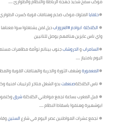
موكب سمح شديد جهجه الرباطة والنظام والطوارئ
.....
✵
حلفايا
الملوك موكب ضخم وهتافات قوية كسرت الطواري وا
✵
الكلاكلة
ابوادم
#
العزوزاب
ديل لمن يشتغلوا سوا معناها ق
واي ناس عايزين هتافهم يوصل للتانيين
✵
السامراب
و
الدروشاب
اليوم بامتياز
.....
✵
المعمورة
وشغف الثورة والحرية والهتافات القوية والمظ
✵
ناس الكلاكلة
صنعقت
بدو الشغل متاخر (ترتيبات امنية و
✵
قبل المغرب بساعة تجمع مواطني الكلاكلة
شرق
وكتموها
ابوشهيرة وهتفوا باسقاط النظام
.....
✵
تجمع عشرات المواطنين عصر اليوم في شارع
الستين
وقام