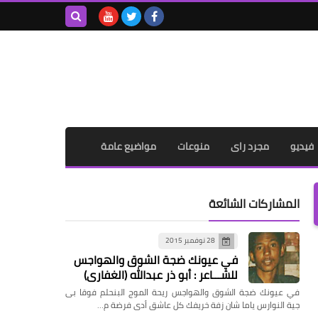
بحث هذه
المدونة
الإلكترونية
فيديو
مجرد راى
منوعات
مواضيع عامة
المشاركات الشائعة
28 نوفمبر 2015
في عيونك ضجة الشوق والهواجس
للشـــاعر : أبو ذر عبدالله (الغفاري)
في عيونك ضجة الشوق والهواجس ريحة الموج البنحلم فوقا بى
جية النوارس ياما شان زفة خريفك كل عاشق أدى فرضة م…