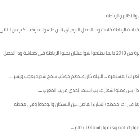
لنظام والرباطة
....
يامة الرباطة قامت ودا الحصل اليوم اي ناس طلعوا بموكب اكبر من التاني
جنوب بيناتم توأمة مظاهرات مستمرة من 2013 دايما بطلعوا سوا عشان يخلوا الرباطة في كماشة ودا الحصل
اهرات المستمرة ... الليلة كان عندهم موكب سمح شديد يعجب ويسر
....
كدا) بس عملوا شغل غريب استمر لحدي قريب المغرب
....
 في اخر محطة (الشارع الفاصل بين الاسكان والوحدة) وفي محطة
وا باغلاقه وهتفوا باسقاط النظام
...