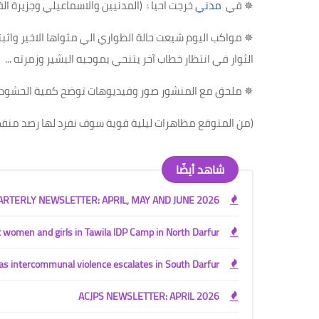
✵
في
مدني
خرجت احيا۽ (المدنيين والاسماعيلي وجزيرة 
✵
مواكب اليوم شيعت حالة الطواري الي مثواها الاخير واثب
الثوار في انتظار خطاب آخر يتنحي بموجبه البشير وزمرته
...
✵
ملحق مع المنشور صور وفيديوهات توضح كمية الحشود في
(
من المتوقع مظاهرات ليلية قوية سوف نفرد لها رصد منف
شاهد أيضًا
ARTERLY NEWSLETTER: APRIL, MAY AND JUNE 2026
st women and girls in Tawila IDP Camp in North Darfur
s intercommunal violence escalates in South Darfur
ACJPS NEWSLETTER: APRIL 2026