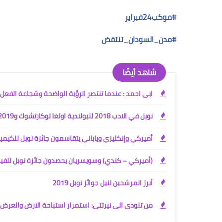
#
موكب24فبراير
#
مدن_السودان_تنتفض
شاهد أيضًا
ابى احمد : عندما تنتصر الرؤية الواضحة وشجاعة الفعل
نوبل في الادب 2018 للبولندية اولغا توكارتشوك و2019 للنمساوي بيتر هاندكيه
أميركي وإنكليزي وياباني يتقاسمون جائزة نوبل للكيمي
(أميركي – كندي) وسويسريان يحصدون جائزة نوبل للفيز
أبرز المرشحين لنيل جوائز نوبل 2019
من تلودى الى نيرتتى: استمرار استباحة الارض والعر