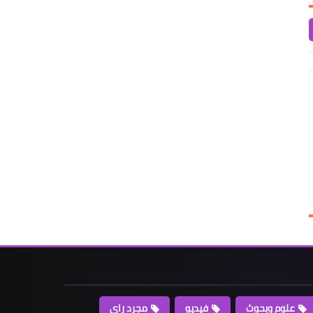
علوم وبحوث
فيديو
مجرد راى