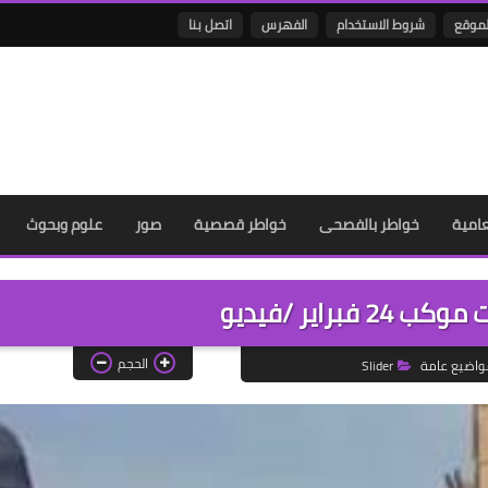
لموقع
شروط الاستخدام
الفهرس
اتصل بنا
عامية
خواطر بالفصحى
خواطر قصصية
صور
علوم وبحوث
فبراير /فيديو
الحجم
واضيع عامة
Slider