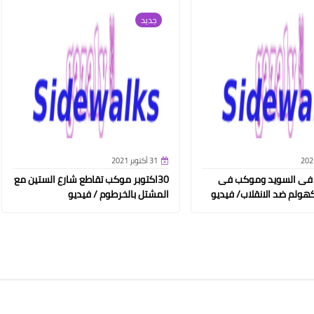
جديد
31 أكتوبر 2021
 فى السويد وموكب فى
30اكتوبر موكب تقاطع شارع الستين مع
هولم ضد الانقلاب/ فيديو
المشتل بالخرطوم / فيديو