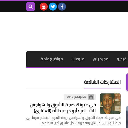
بحث هذه
المدونة
الإلكترونية
فيديو
مجرد راى
منوعات
مواضيع عامة
المشاركات الشائعة
28 نوفمبر 2015
في عيونك ضجة الشوق والهواجس
للشـــاعر : أبو ذر عبدالله (الغفاري)
في عيونك ضجة الشوق والهواجس ريحة الموج البنحلم فوقا بى
جية النوارس ياما شان زفة خريفك كل عاشق أدى فرضة م…