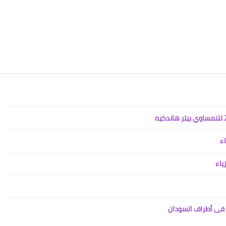
اء
ياء
ض فى أطراف السودان