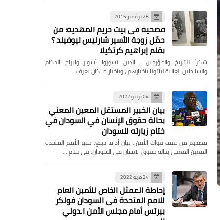
28 نوفمبر 2015
فضحية فى بيت حريم المهدية: من
حمّل زوجة الأسير شارليس نيوفيلد ؟
بقلم إبراهيم كرتكيلا
شكراً للتاريخ والمؤرخين ، الذين تسوروا أسوار وأبراج الحكام
والسلاطين العالية ليأتونا بأخبارهم ، وبأخبار ما كان يعرف…
04 يونيو 2022
بيان الخبير المستقل المعين المعني
بحالة حقوق الإنسان في السودان في
ختام زيارته للسودان
مصدوم من عنف قوات الأمن.. بيان أداما دينغ، خبير الأمم المتحدة
المعين المعني بحالة حقوق الإنسان في السودان، في ختام …
24 مايو 2022
إحاطة الممثل الخاص للأمين العام
للامم المتحدة فى السودان فولكر
بيرتس أمام مجلس الأمن الدولي