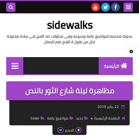
بحث هذه
sidewalks
المدونة
مدونة شخصية لمواضيع عامة ومنوعة وهى محاولات ضد القبح هى ساحة مفنوحة
لكل من يقول لا للقبح نعم للجمال
الإلكتروني
الرئيسية
توثيق وتاريخ
مظاهرة ليلة شارع الثور بالنص
بيانات
22 يناير 2019
تقارير
الصفحة الرئيسية
جديد
مواضيع عامة
Slider
خواطر بالعامية
الحجم
خواطر بالفصحى