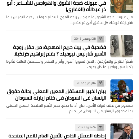
في عيونك ضجة الشوق والهواجس للشـــاعر : أبو
ذر عبدالله (الغفاري)
في عيونك ضجة الشوق والهواجس ريحة الموج البنحلم فوقا بى جية النوارس ياما
شان زفة خريفك كل عاشق أدى فرضة م…
28 نوفمبر 2015
فضحية فى بيت حريم المهدية: من حمّل زوجة
الأسير شارليس نيوفيلد ؟ بقلم إبراهيم كرتكيلا
شكراً للتاريخ والمؤرخين ، الذين تسوروا أسوار وأبراج الحكام والسلاطين العالية ليأتونا
بأخبارهم ، وبأخبار ما كان يعرف…
04 يونيو 2022
بيان الخبير المستقل المعين المعني بحالة حقوق
الإنسان في السودان في ختام زيارته للسودان
مصدوم من عنف قوات الأمن.. بيان أداما دينغ، خبير الأمم المتحدة المعين المعني
بحالة حقوق الإنسان في السودان، في ختام …
24 مايو 2022
إحاطة الممثل الخاص للأمين العام للامم المتحدة