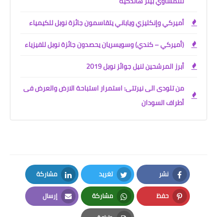
للنمساوي بيتر هاندكيه
أميركي وإنكليزي وياباني يتقاسمون جائزة نوبل للكيمياء
(أميركي – كندي) وسويسريان يحصدون جائزة نوبل للفيزياء
أبرز المرشحين لنيل جوائز نوبل 2019
من تلودى الى نيرتتى: استمرار استباحة الارض والعرض فى
أطراف السودان
نشر
تغريد
مشاركة
LinkedIn
Twitter
Facebook
حفظ
مشاركة
إرسال
Email
Whatsapp
Pinterest