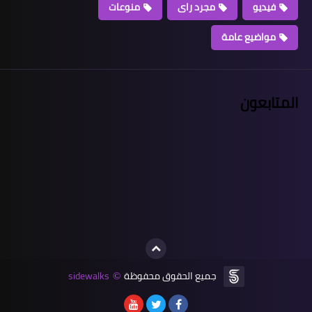
فيديو
مجرد راى
منوعات
مواضيع عامة
المتابعون
جميع الحقوق محفوظة
sidewalks
©