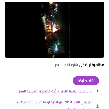
خواطر قصصية
صور
علوم وبحوث
فيديو
مجرد راى
منوعات
مظاهرة
ليلة فى
شارع الثور بالنص
مواضيع عامة
شاهد أيضًا
ابى احمد : عندما تنتصر الرؤية الواضحة وشجاعة الفعل
نوبل في الادب 2018 للبولندية اولغا توكارتشوك و2019