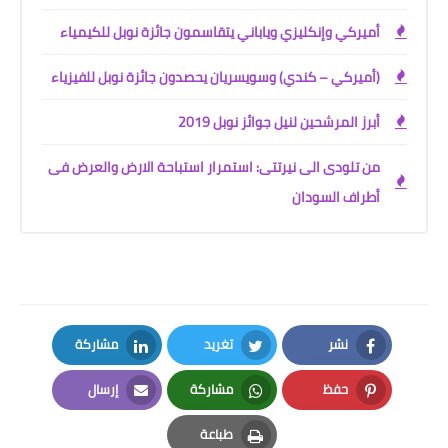
أميركي وإنكليزي وياباني يتقاسمون جائزة نوبل للكيمياء
(أميركي – كندي) وسويسريان يحصدون جائزة نوبل للفيزياء
أبرز المرشحين لنيل جوائز نوبل 2019
من تلودى الى نيرتتى: استمرار استباحة الارض والعرض فى
أطراف السودان
نشر
تغريد
مشاركة
LinkedIn
Twitter
Facebook
حفظ
مشاركة
إرسال
Email
Whatsapp
Pinterest
طباعة