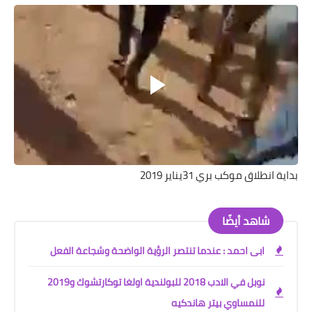
خواطر قصصية
صور
علوم وبحوث
فيديو
مجرد راى
منوعات
بداية انطلاق موكب بري 31يناير 2019
مواضيع عامة
شاهد أيضًا
ابى احمد : عندما تنتصر الرؤية الواضحة وشجاعة الفعل
نوبل في الادب 2018 للبولندية اولغا توكارتشوك و2019
للنمساوي بيتر هاندكيه