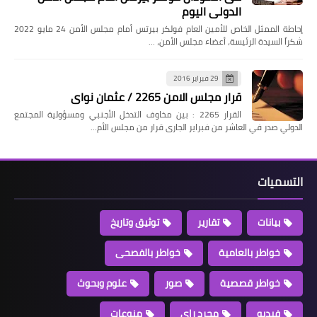
الدولي اليوم
إحاطة الممثل الخاص للأمين العام فولكر بيرتس أمام مجلس الأمن 24 مايو 2022
شكراً السيدة الرئيسة، أعضاء مجلس الأمن، …
29 فبراير 2016
قرار مجلس الامن 2265 / عثمان نواى
القرار 2265 : بين مخاوف التدخل الأجنبي ومسؤولية المجتمع
الدولي صدر في العاشر من فبراير الجارى قرار من مجلس الأم…
التسميات
بيانات
تقارير
توثيق وتاريخ
خواطر بالعامية
خواطر بالفصحى
خواطر قصصية
صور
علوم وبحوث
فيديو
مجرد راى
منوعات