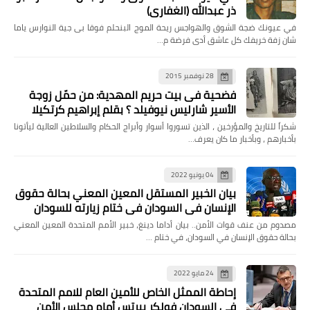
ذر عبدالله (الغفاري)
في عيونك ضجة الشوق والهواجس ريحة الموج البنحلم فوقا بى جية النوارس ياما
شان زفة خريفك كل عاشق أدى فرضة م…
28 نوفمبر 2015
فضحية فى بيت حريم المهدية: من حمّل زوجة
الأسير شارليس نيوفيلد ؟ بقلم إبراهيم كرتكيلا
شكراً للتاريخ والمؤرخين ، الذين تسوروا أسوار وأبراج الحكام والسلاطين العالية ليأتونا
بأخبارهم ، وبأخبار ما كان يعرف…
04 يونيو 2022
بيان الخبير المستقل المعين المعني بحالة حقوق
الإنسان في السودان في ختام زيارته للسودان
مصدوم من عنف قوات الأمن.. بيان أداما دينغ، خبير الأمم المتحدة المعين المعني
بحالة حقوق الإنسان في السودان، في ختام …
24 مايو 2022
إحاطة الممثل الخاص للأمين العام للامم المتحدة
فى السودان فولكر بيرتس أمام مجلس الأمن