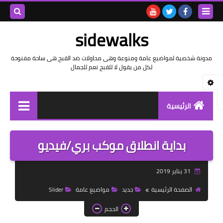
بحث هذه
sidewalks
المدونة
مدونة شخصية لمواضيع عامة ومنوعة وهى محاولات ضد القبح هى ساحة مفنوحة
لكل من يقول لا للقبح نعم للجمال
الإلكتروني
الرئيسية
توثيق وتاريخ
بداية انطلاق موكب بري/فيديو
بيانات
31 يناير 2019
تقارير
الصفحة الرئيسية
جديد
مواضيع عامة
Slider
خواطر بالعامية
الحجم
خواطر بالفصحى