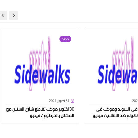
جديد
31 أكتوبر 2021
 فى السويد وموكب فى
30اكتوبر موكب تقاطع شارع الستين مع
هولم ضد الانقلاب/ فيديو
المشتل بالخرطوم / فيديو