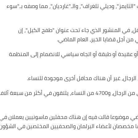
ايمز"، وديلي تلغراف"، والـ"غارديان"، مما وصفه بـ"سوء
فل، في المنشور الذي جاء تحت عنوان "طفح الكيل"، إن
.
 عقيدة أو طبقة أو اتجاه سياسي للانضمام إلى المنظمة
الرجال، غير أن هناك محافل أخرى موجودة للنساء
.
ويوجد في بريطانيا وويلز حوالي 200 ألف ماسوني من الرجال، و4700 من النساء، يلتقون في أكثر من سبعة آلا
ماضي موضوعا قالت فيه إن هناك محفلين ماسونيين يعملان في
هما مخصصان لأعضاء البرلمان والصحفيين المختصين في الشؤون