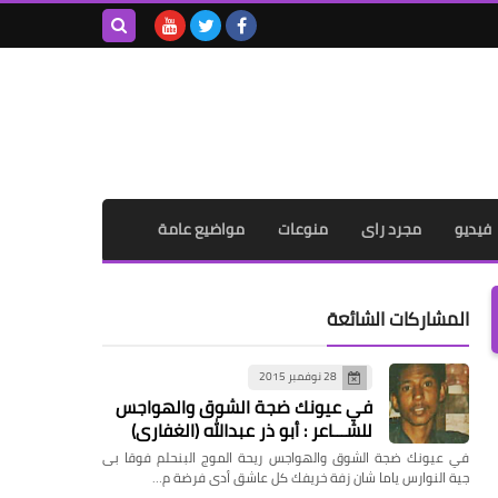
بحث هذه
المدونة
الإلكترونية
فيديو
مجرد راى
منوعات
مواضيع عامة
المشاركات الشائعة
28 نوفمبر 2015
في عيونك ضجة الشوق والهواجس
للشـــاعر : أبو ذر عبدالله (الغفاري)
في عيونك ضجة الشوق والهواجس ريحة الموج البنحلم فوقا بى
جية النوارس ياما شان زفة خريفك كل عاشق أدى فرضة م…