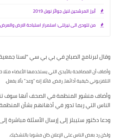
أبرز المرشحين لنيل جوائز نوبل 2019
من تلودى الى نيرتتى: استمرار استباحة الارض والعر
وقال لبرنامج الصباح في بي بي سي "لسنا جمعية س
وأضاف أن المصافحة بالأيدي التي يستخدمها الأعضاء مثلا خلا
التلفزيوني كيفية أدائها، رفض، قائلا إنه "وعد" بألا يفعل
.
وأضاف منشور المنظمة في الصحف أنها سوف تنفذ 
الناس التي ربما تدور في أذهانهم بشأن المنظمة
ودعا دكتور ستيبلز إلى إرسال الأسئلة مباشرة إل
ولكن رد بعض الناس على الإعلان كان مشوبا بالتشكيك
.