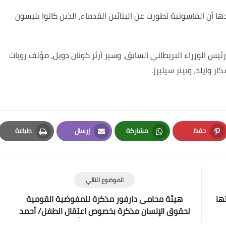
 أن الماسونية تطورت عن البنائين القدماء، الذين كانوا يلبسون
س الوزراء البريطاني السابق، وسير آرثر كونان دويل، مؤلف رويات
ار وايلد، وبيتر سيليرز
.
حفظ
مشاركة
إرسال
طباعة
Print
Email
Whatsapp
Pinterest
الموضوع التالي
ها
هيئة محامى دارفور مذكرة للمفوضية القومية
لحقوق الإنسان مذكرة بخصوص اعتقال الطفل/ أحمد
عبد الرحيم عبد الله