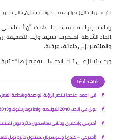
لكن ستيبلز قال، إنه بالرغم من وجود المحفلين، فلا يوجد ب
وجاء تقرير الصحيفة عقب ادعاءات بأن أعضاء في 
اتحاد الشرطة المنصرف، ستيف وايت، للصحيفة إن ا
والمنتمين إلى طوائف عرقية
.
ورد ستيبلز على تلك الادعاءات بقوله إنها "مثيرة
شاهد أيضًا
ابى احمد : عندما تنتصر الرؤية الواضحة وشجاعة الفعل
نوبل في الادب 2018 للبولندية اولغا توكارتشوك و2019 للنمساوي بيتر هاندكيه
أميركي وإنكليزي وياباني يتقاسمون جائزة نوبل للكيمي
(أميركي – كندي) وسويسريان يحصدون جائزة نوبل للفيز