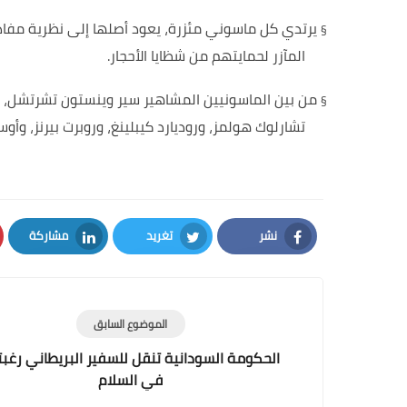
يرتدي كل ماسوني مئزرة، يعود أصلها إلى نظرية مفادها
§
المآزر لحمايتهم من شظايا الأحجار
.
من بين الماسونيين المشاهير سير وينستون تشرتشل، رئي
§
تشارلوك هولمز، وروديارد كيبلينغ، وروبرت بيرنز، وأوسك
دكتور ديفيد ستيبلز الرئيس التنفيذي للمحفل الماسوني
نشر
تغريد
مشاركة
LinkedIn
Twitter
Facebook
الموضوع السابق
الحكومة السودانية تنقل للسفير البريطاني رغبت
في السلام