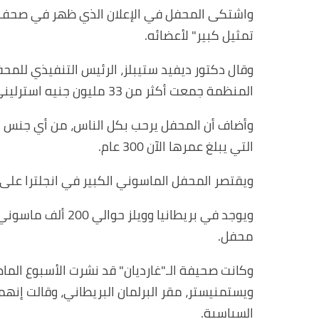
واشتكى المحفل في الإعلان الذي ظهر في صحف "الت
تمثيل كبير" لأعضائه
.
وقال دكتور ديفيد ستيبلز، الرئيس التنفيذي للمح
المنظمة جمعت أكثر من 33 مليون جنيه استرليني من أجل قضايا الخير، العام الماضي
وأضاف أن المحفل يرحب بكل الناس، من أي جنس أو
التي يبلغ عمرها الآن 300 عام
.
ويقتصر المحفل الماسوني الكبير في انجلترا على 
محفل
.
وكانت صحيفة الـ"غارديان" قد نشرت الأسبوع ال
ويستمنيستر، مقر البرلمان البريطاني، وقالت إن
السياسية
.