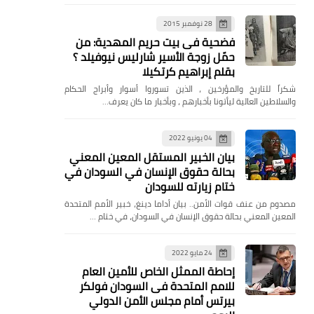
28 نوفمبر 2015
فضحية فى بيت حريم المهدية: من
حمّل زوجة الأسير شارليس نيوفيلد ؟
بقلم إبراهيم كرتكيلا
شكراً للتاريخ والمؤرخين ، الذين تسوروا أسوار وأبراج الحكام
والسلاطين العالية ليأتونا بأخبارهم ، وبأخبار ما كان يعرف…
04 يونيو 2022
بيان الخبير المستقل المعين المعني
بحالة حقوق الإنسان في السودان في
ختام زيارته للسودان
مصدوم من عنف قوات الأمن.. بيان أداما دينغ، خبير الأمم المتحدة
المعين المعني بحالة حقوق الإنسان في السودان، في ختام …
24 مايو 2022
إحاطة الممثل الخاص للأمين العام
للامم المتحدة فى السودان فولكر
بيرتس أمام مجلس الأمن الدولي