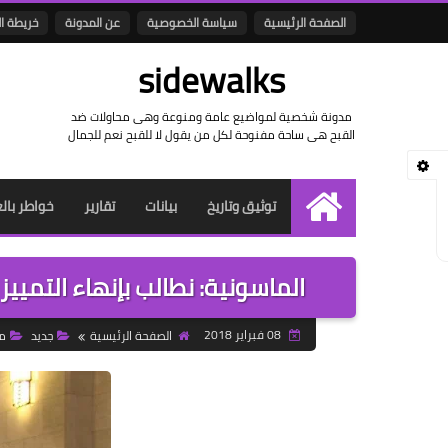
الصفحة الرئيسية
سياسة الخصوصية
عن المدونة
خريطة ا
sidewalks
مدونة شخصية لمواضيع عامة ومنوعة وهى محاولات ضد
القبح هى ساحة مفنوحة لكل من يقول لا للقبح نعم للجمال
توثيق وتاريخ
بيانات
تقارير
خواطر بال
الرئيسية
الماسونية: نطالب بإنهاء التميي
08 فبراير 2018
الصفحة الرئيسية
جديد
م