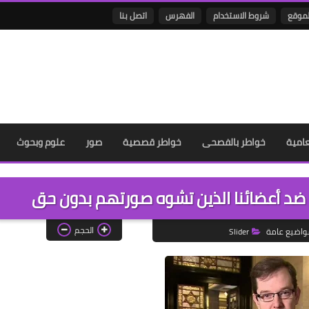
لموقع
شروط الاستخدام
الفهرس
اتصل بنا
عامية
خواطر بالفصحى
خواطر قصصية
صور
علوم وبحوث
ز ضد أعضائنا الذين تشوه صورتهم بدون حق
الحجم
واضيع عامة
Slider