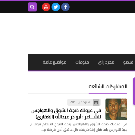
بحث هذه
المدونة
الإلكترونية
فيديو
مجرد راى
منوعات
مواضيع عامة
المشاركات الشائعة
28 نوفمبر 2015
في عيونك ضجة الشوق والهواجس
للشـــاعر : أبو ذر عبدالله (الغفاري)
في عيونك ضجة الشوق والهواجس ريحة الموج البنحلم فوقا بى
جية النوارس ياما شان زفة خريفك كل عاشق أدى فرضة م…