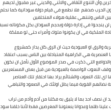
رين وأن التنوع الثقافي والاثني والديني غير مقبول لديهم
لون الحرب ضدهم فلا نطمع في قيام دولة سودانية كما نحلم
بين الناس وتنتهي عقلية هولاء المتخلفين
ن ينجحوا في إدارة دولة وبحجم السودان بكل مكوناته نسبة
ادة الملكية في ان يكونوا ملوك وأمراء حتى لو مملكة
ة والرق او العبودية حيث ان الرق كان يدار كمشروع
العنصرية هي الكراهية المتبادلة بين الناس بسبب اعتقاد
والدوافع التي ذكرت في صدر الموضوع الأول نأمل ان نكون
 وقف النعوت الواصمة بالعبودية من قبل بعض المستعربين
 اي تلك النعوت والشتائم يراد بها احتقار تلك العناصر
 نضالهم القوية فيما يظل اولئك في الصعود والتباهي
يد ان نصف احد بما لا يليق به فكلنا من آدم وآدم من تراب
لينا ظلما وعدوانا ينعتوننا المغرضين فقط لأننا خلقنا سودا