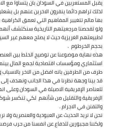
يقبل المستعربين في السودان بان يتساوا مع الاخ
لذلك تراهم دائما ينفرون الاخرين عنهم بل يشع
بها مالم تتغيير المفاهيم التي تعمق الكراهية 
ولو تفحصنا مرجعيتهم التاريخية سنكتشف أنهم ل
لطبيعتهم الغريزية حيث لا يصلح معهم غير السي
بحجم الخرطوم
.
هذه نهاية موضوعنا عن توضيح الخلط بين العنصري
استثماري ومؤسسات اقتصادية لجمع المال بينما 
طرف من الطرفين بانه افضل من الاخر بالاسباب 
قد بينا وجهة نظرنا في هذا الجانب ونهدف إلى
للعناصر الإفريقية الاصيلة في السودان وعلى انها
الإفريقية والتقليل من شأنهم لكي تنكسر شوكة
والتفنن في الاجرام
.
نحن لا نريد الحديث عن العبودية والعنصرية ولا نر
ولكننا مجبورين للدفاع عن انفسنا من حرب فرضت ع