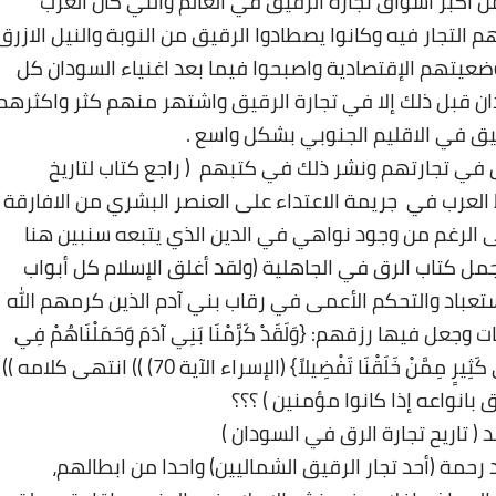
 اكبر اسواق تجارة الرقيق في العالم والتي كان العرب
م التجار فيه وكانوا يصطادوا الرقيق من النوبة والنيل الازرق
وضعيتهم الإقتصادية واصبحوا فيما بعد اغنياء السودان كل
ان قبل ذلك إلا في تجارة الرقيق واشتهر منهم كثر واكثرهم
قيق في الاقليم الجنوبي بشكل واسع
.
 في تجارتهم ونشر ذلك في كتبهم ( راجع كتاب لتاريخ
العرب في جريمة الاعتداء على العنصر البشري من الافارقة
لى الرغم من وجود نواهي في الدين الذي يتبعه سنبين هنا
ل كتاب الرق في الجاهلية (ولقد أغلق الإسلام كل أبواب
ستعباد والتحكم الأعمى في رقاب بني آدم الذين كرمهم الله
ها رزقهم: {وَلَقَدْ كَرَّمْنَا بَنِي آدَمَ وَحَمَلْنَاهُمْ فِي
الْبَرِّ وَالْبَحْرِ وَرَزَقْنَاهُمْ مِنَ الطَّيِّبَاتِ وَفَضَّلْنَاهُمْ عَلَى كَثِيرٍ مِمَّنْ خَلَقْنَا تَفْضِيلاً} (الإسراء الآية 70) )) انتهى كلامه ))
بانواعه إذا كانوا مؤمنين ) ؟؟؟
( تاريح تجارة الرق في السودان
)
رحمة (أحد تجار الرقيق الشماليين) واحدا من ابطالهم،