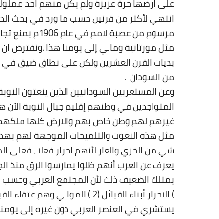
على ارضها حرة عزيزة ولم يكن منهم احد مملوك ل
مرسوم من عصبة ل
مثل مورتانية ومالي إلى يومنا هذا .ونفترض ان
بديات القرن العشرين ولكن على نطاق ضيق في 
من السودان
.
وعن المستعربين السودانيين الذين ينعتون النوبة 
المتواجدين في وطنهم إقليم جبال النوبة الآن هم
غيرهم لهم وطن خاص بهم والارض كلها ملكهم وا
مثل هذه النعوت والتلميحات الموجهة لهم بهد
شي من الخزي والعار لأنهم احرار فعلا ، فعلى ال
يعرف عن العرب أنهم ظلوا يمارسوا الرق منذ الج
يستشري في العنصر العربي دون غيره إلى يومنا 