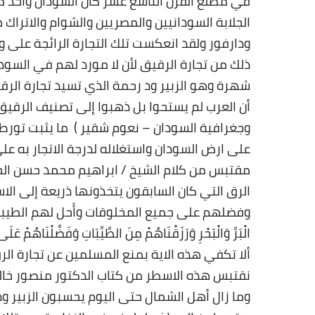
في مطلع القرن التاسع عشر كان السودان واحد من
الجلابة السودانيين والمصريين والشوام والاتراك ه
ودارفور ولقد انعكست تلك التجارة الرائجة على 
ذلك من تجارة الرقيق لأن لا مورد لهم في السود
شهرة وهو الزبير ود رحمة الذي تسيد تجارة الر
أن العرب لم يستحوا بل ذهبوا إلى تصنيف الرقيق
وجغرافية السودان – نعوم شقير ) ما يثبت تورط 
على ارض السودان واستغلاله لدرجة الاتجار به ع
مقتبس من كلام الشيخ / ابراهيم محمد حسن الجم
الرق التي كان السابقون يتخذونها ذريعة إلى الا
وفضلهم على جميع المخلوقات وأَحل لهم الطيبات وجعل في
ألا تكفي هذه الاية بمنع المسلمين عن تجارة الرق 
نقتبس هذه الاسطر من كتاب الدكتور منصور خالد 
وما زال أهل الشمال حتى اليوم يحسبون الزبير ود 