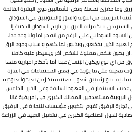
لازرق وما مغزى تمسك بعض الشماليين ذوي البشرة الفاتحة
ثنية الافريقية من النوبة والفور والجنوبيين في السودان
لاسترقاق منذ قرابة القرن من تاريخ السودان الحديث إلا
 الاسود السوداني على الرغم من انه حر اما وابا وجد جدا
.
 العبيد الذين يخضعون ويذلون لمالكهم واسباب وجود الرق
لى ان يكون شخص مملوك لشخص أخر ويسيطر عليه كاملا
من اي نوع ويكون الإنسان عبدا أما بأحكام اجبارية منها
روف معينة مثل ما يوجد في بعض المجتماعات في القارة
جتماعية متوارثة بين شعوب معينة منذ زمن بعيد والعبودية
ي عصب الاستثمار في العهود السابقة وفي القرن الخامس
ل الاروبية مستهدفين الممالك الكبرى في افريقية غانا
تجارة الرقيق تقوم بتكوين مؤسسات للتجارة في الرقيق
ادية للدول الصناعية الكبرى في تشغيل العبيد في الزراعة