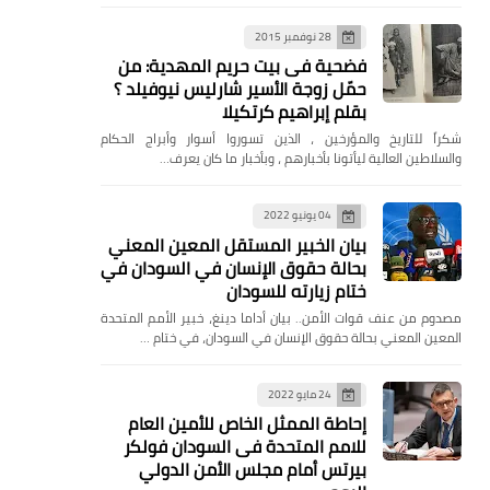
28 نوفمبر 2015
فضحية فى بيت حريم المهدية: من
حمّل زوجة الأسير شارليس نيوفيلد ؟
بقلم إبراهيم كرتكيلا
شكراً للتاريخ والمؤرخين ، الذين تسوروا أسوار وأبراج الحكام
والسلاطين العالية ليأتونا بأخبارهم ، وبأخبار ما كان يعرف…
04 يونيو 2022
بيان الخبير المستقل المعين المعني
بحالة حقوق الإنسان في السودان في
ختام زيارته للسودان
مصدوم من عنف قوات الأمن.. بيان أداما دينغ، خبير الأمم المتحدة
المعين المعني بحالة حقوق الإنسان في السودان، في ختام …
24 مايو 2022
إحاطة الممثل الخاص للأمين العام
للامم المتحدة فى السودان فولكر
بيرتس أمام مجلس الأمن الدولي