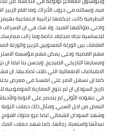
ويتوسلون المعاذير لولوغه في النخاسة. من تلك 
فيه، وبسالته في حروب الأتراك. وما اقام الزبير 
البطرقية كانت تحكمها تراتبية اجتماعية يهيمن ف
وادنى طوائفها العبيد. ولا شك في ان الاسراف 
للحساسية تجاه ضحاياه، خاصة وما زالت ممارسات ا
العلاقات بين الورثة المعنويين للزبير والورثة ا
فهم القضية: وحتى يمكن فهم مؤسسة الاسترق
ومسارها التاريخي الصيحيح. ويحسن بنا ايضا ان 
الانقباضات الانفعالية التي ظلت تصاحبها. ان فش
كما لن نسهل الامر على انفسنا في معرض بحثنا 
تاريخ السودان ان لم نتوخ المقاربة الموضوعية ل
في عهوده الأولى لم ينحصر على النوبة والأحبا
البعض من اجل السبي، ومثال ذلك حملات النوب
وشهد السودان الشمالي ايضا غزو ملوك الفونج
نسائها واستعباد رجالها، كما شهد حملات المك 