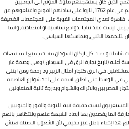
مج الذين كان يستهجنهم ملوك الفونج الى الجعليين
العوضية، على ان الهمج عندما ملكوا زمام امرهم في عام 1762، ثاروا على سادتهم الفونج واقتلعوهم من
. ظاهرة تعدي المجتعمات القوية على المجتمعات الضعيفة
يمز، ليست فقد نتاجا لدوافع سياسية او اقتصادية، وانما
ن لتلاحمها الاثني، وتماسكها السياسي
.
انت شاملة وعمت كل اركان السودان مست جميع المجتمعات
 أعلاه (تاريخ تجارة الرق في السودان ) وهي وصمة عار
مشتغلين في الرق كتجار أمثال الزبير ود رحمة ومن ابتلى
ني في الوسط حتى اطلق اسمه على احد شوارع العاصمة
ار المصريين والاتراك والشوام وبدرجة ثانية المتعاونين
لمستعربون ليست حقيقة آنية للنوبة والفور والجنوبيين
فارقة انما يقصدون بها أبعاد الشبهة عنهم وللتظاهر بانهم
لطبع هذا إدعاء باطل غير حقيقي لأن الشعوب الاصيلة تعيش