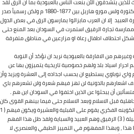
لذين يتشدقون الآن بنعت الناس بالعبودية بما ان الرق لقد
انتهي لأكثر من قرنين حسب ما ورد في بحث الدكتورة ولس مورو هاريل بين 1877-1880 م ولكن رسمياً صدر
امم في عام 1906م بمنع تجارة العبيد إلا ان العرب مايزالوا يمارسون الرق في بعض الدول
 ممارسة تجارة الرقيق استمرت في السودان بعد المنع حتى
شكل احتطاف اطفال رعاة او مزارعين في مناطق متفرقة
وغيرهم من الافارقة بالعبودية نريد ان نؤكد أن النوبة
 احرار اسياد بلد ولهم خصوصية تاريخية يتميزون بها عن
ي نوباوي يستطيع ان يحسب اجداده إلى العشرة ويزيد وأن
ف اشعارهم بالدونية لن تهز فيهم شعرة ولن تشعرهم باي
متسألين أن يبحثوا عن الذين اختفوا في السودان اين هم
.
اهلية قبل الاسلام وبعد الاسلام حتى فيما بينهم القوى كان
يمتلك الضعيف ذلك لأن المجتمع العربي وحسب تكوينه الفكري يقوم على القبلية والعشيرة ويكون
) الاحرار أبناء القبائل (2 ) الموالي وهم عتقاء القبيلة ( 3) الرقيق وهم العبيد والسباية ولقد ظل هذا الفهم
هذا ، وبهذا المفهوم في التمييز الطبقي والعنصري لا