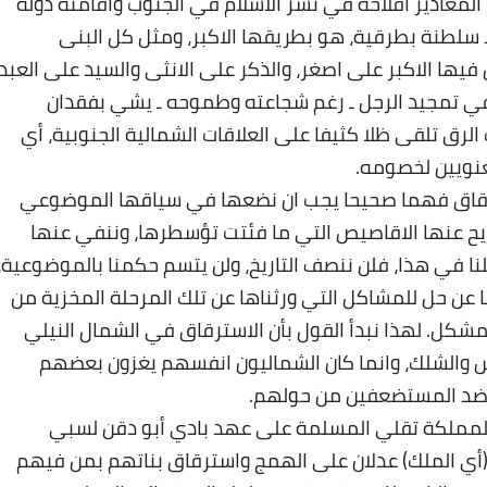
المعاذير افلاحه في نشر الاسلام في الجنوب واقامته دولة
الا سلطنة بطرقية، هو بطريقها الاكبر، ومثل كل البنى
يها الاكبر على اصغر، والذكر على الانثى والسيد على العبد،
في تمجيد الرجل ـ رغم شجاعته وطموحه ـ يشي بفقدان
لرق تلقى ظلا كثيفا على العلاقات الشمالية الجنوبية، أي
لمعنويين لخصومه
.
اق فهما صحيحا يجب ان نضعها في سياقها الموضوعي
نزيح عنها الاقاصيص التي ما فئتت تؤسطرها، وننفي عنها
لنا في هذا، فلن ننصف التاريخ، ولن يتسم حكمنا بالموضوعية،
عن حل للمشاكل التي ورثناها عن تلك المرحلة المخزية من
لمشكل. لهذا نبدأ القول بأن الاسترقاق في الشمال النيلي
ش والشلك، وانما كان الشماليون انفسهم يغزون بعضهم
ة ضد المستضعفين من حولهم
.
 لمملكة تقلي المسلمة على عهد بادي أبو دقن لسبي
(أي الملك) عدلان على الهمج واسترقاق بناتهم بمن فيهم